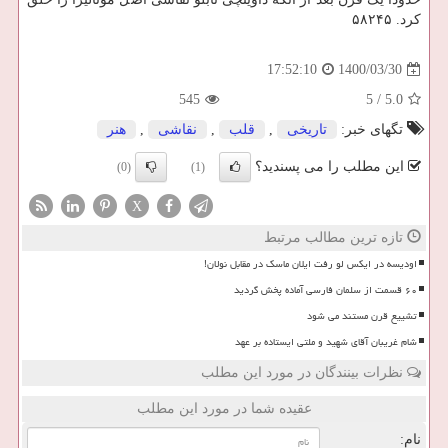
کرد. ۵۸۲۴۵
1400/03/30
17:52:10
545
5
/
5.0
تگهای خبر:
تاریخی
,
قلب
,
نقاشی
,
هنر
این مطلب را می پسندید؟
(0)
(1)
X
تازه ترین مطالب مرتبط
اودیسه در ایکس لو رفت ایلان ماسک در مقابل نولان!
۶۰ قسمت از سلمان فارسی آماده پخش گردید
تشییع قرن مستند می شود
شام غریبان آقای شهید و ملتی ایستاده بر عهد
نظرات بینندگان در مورد این مطلب
عقیده شما در مورد این مطلب
نام: