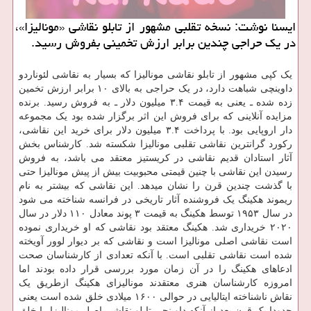
ایسنا نوشت: نسخه تقلبی مشهور از تابلو نقاشی «مونالیزا»،
در یک حراجی چندین برابر ارزش تخمینی بفروش رسید.
یک کپی مشهور از تابلو نقاشی مونالیزا که بسیار به نقاشی لئوناردو
داوینچی شباهت دارد، در یک حراجی به بالای ۱۰ برابر ارزش تخمین
زده شده ـ یعنی به قیمت ۳.۴ میلیون دلار ـ به فروش رسید. برنده
مزایده آنلاینی که برای فروش این اثر برگزار شده بود یک مجموعه
دار اروپایی بود. با پرداخت ۳.۴ میلیون دلار برای خرید این نقاشی،
رکورد گرانترین نقاشی تقلبی مونالیزا شکسته شد. کارشناس بخش
آثار استادان قدیم نقاشی در کریستیز معتقد می باشد، به فروش
رسیدن این نقاشی با چنین قیمتی محبوبیت بیش از پیش مونالیزا حتی
با گذشت چندین قرن را نشان میدهد. این نقاشی که بیشتر به نام
ریموند هکینگ یک فروشنده آثار تاریخی در فرانسه شناخته می شود
در سال ۱۹۵۳ توسط هکینگ به قیمت ۳ پوند معادل ۱۱۰ دلار در سال
۲۰۲۰ خریداری شد. هکینگ معتقد بود نقاشی که او خریداری نموده
است نقاشی اصلی مونالیزا است و نقاشی که بر دیوار لوور آویخته
شده است نقاشی تقلبی است. با آنکه تعدادی از کارشناسان صحت
ادعاهای هکینگ را در آن زمان مورد بررسی قرار داده بودند اما
امروزه کارشناسان هنری معتقدند مونالیزای هکینگ ازطریق یک
نقاش ناشناخته ایتالیایی در حوالی ۱۶۰۰ میلادی خلق شده است یعنی
حدودا یک قرن بعد از آنکه داوینچی تابلو نقاشی اصل مونالیزا را خلق