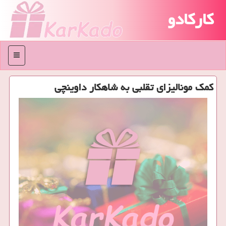
کارکادو
منو
كمك مونالیزای تقلبی به شاهكار داوینچی