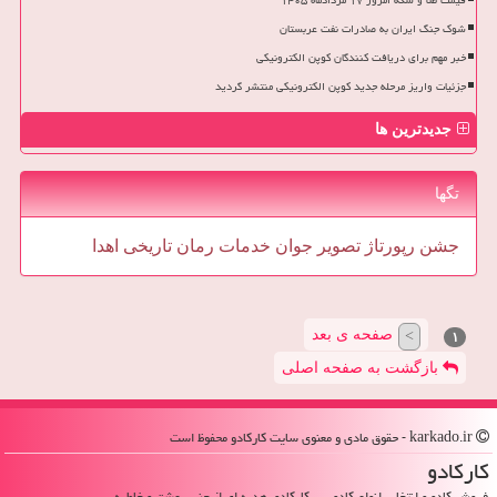
شوک جنگ ایران به صادرات نفت عربستان
خبر مهم برای دریافت کنندگان کوپن الکترونیکی
جزئیات واریز مرحله جدید کوپن الکترونیکی منتشر گردید
جدیدترین ها
تگها
جشن
رپورتاژ
تصویر
جوان
خدمات
رمان
تاریخی
اهدا
صفحه ی بعد
>
۱
بازگشت به صفحه اصلی
karkado.ir - حقوق مادی و معنوی سایت كاركادو محفوظ است
كاركادو
فروش کادو و انتخاب انواع کادویی ، کارکادو، هدیه ای از جنس عشق و خاطره