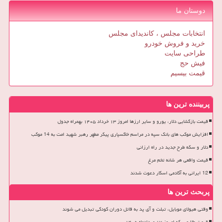
دوستان ما
انتخابات مجلس ، کاندیدای مجلس
خرید و فروش خودرو
طراحی سایت
فیش حج
قیمت بیسیم
پربیننده ترین ها
قیمت بازگشایی دلار، یورو و سایر ارزها امروز ۱۳ خرداد ۱۴۰۵ بهمراه جدول
افزایش موکب های بانک سپه در مراسم خاکسپاری پیکر مطهر رهبر شهید امت به 14 موکب
دلار و سکه طرح جدید در راه ارزانی
قیمت واقعی هر شانه تخم مرغ
12 ایرانی به آکادمی اسکار دعوت شدند
پربحث ترین ها
وقتی هیولای موبایل، تبلت و آی پد به قاتل دوران کودکی تبدیل می شوند
قیمت طلا و سکه امروز ۱۷ مردادماه ۱۴۰۵