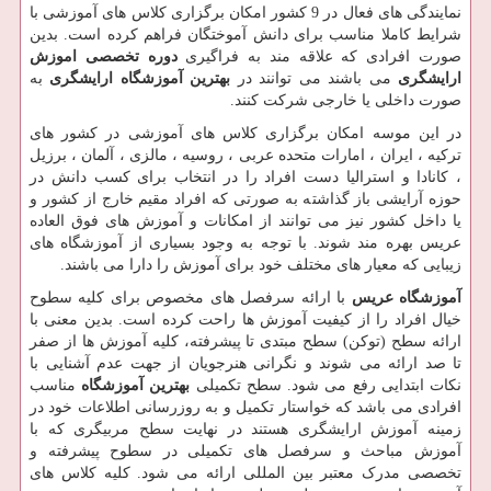
نمایندگی های فعال در 9 کشور امکان برگزاری کلاس های آموزشی با
شرایط کاملا مناسب برای دانش آموختگان فراهم کرده است. بدین
صورت افرادی که علاقه مند به فراگیری
دوره تخصصی اموزش
ارایشگری
می باشند می توانند در
بهترین آموزشگاه ارایشگری
به
صورت داخلی یا خارجی شرکت کنند.
در این موسه امکان برگزاری کلاس های آموزشی در کشور های
ترکیه ، ایران ، امارات متحده عربی ، روسیه ، مالزی ، آلمان ، برزیل
، کانادا و استرالیا دست افراد را در انتخاب برای کسب دانش در
حوزه آرایشی باز گذاشته به صورتی که افراد مقیم خارج از کشور و
یا داخل کشور نیز می توانند از امکانات و آموزش های فوق العاده
عریس بهره مند شوند. با توجه به وجود بسیاری از آموزشگاه های
زیبایی که معیار های مختلف خود برای آموزش را دارا می باشند.
آموزشگاه عریس
با ارائه سرفصل های مخصوص برای کلیه سطوح
خیال افراد را از کیفیت آموزش ها راحت کرده است. بدین معنی با
ارائه سطح (توکن) سطح مبتدی تا پیشرفته، کلیه آموزش ها از صفر
تا صد ارائه می شوند و نگرانی هنرجویان از جهت عدم آشنایی با
نکات ابتدایی رفع می شود. سطح تکمیلی
بهترین آموزشگاه
مناسب
افرادی می باشد که خواستار تکمیل و به روزرسانی اطلاعات خود در
زمینه آموزش ارایشگری هستند در نهایت سطح مربیگری که با
آموزش مباحث و سرفصل های تکمیلی در سطوح پیشرفته و
تخصصی مدرک معتبر بین المللی ارائه می شود. کلیه کلاس های