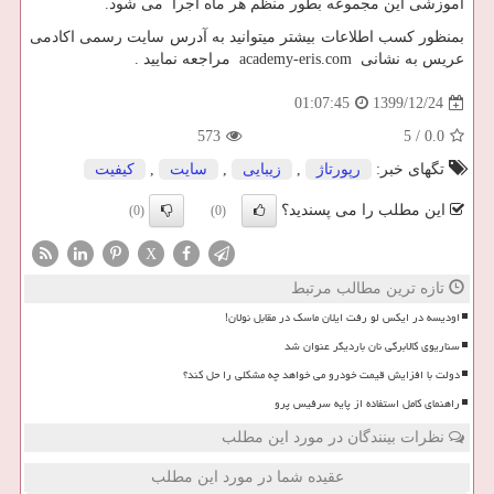
آموزشی این مجموعه بطور منظم هر ماه اجرا می شود.
بمنظور کسب اطلاعات بیشتر میتوانید به آدرس سایت رسمی اکادمی
عریس به نشانی
academy-eris.com
مراجعه نمایید .
1399/12/24
01:07:45
573
5
/
0.0
تگهای خبر:
رپورتاژ
,
زیبایی
,
سایت
,
كیفیت
این مطلب را می پسندید؟
(0)
(0)
X
تازه ترین مطالب مرتبط
اودیسه در ایکس لو رفت ایلان ماسک در مقابل نولان!
سناریوی کالابرگی نان باردیگر عنوان شد
دولت با افزایش قیمت خودرو می خواهد چه مشکلی را حل کند؟
راهنمای کامل استفاده از پایه سرفیس پرو
نظرات بینندگان در مورد این مطلب
عقیده شما در مورد این مطلب