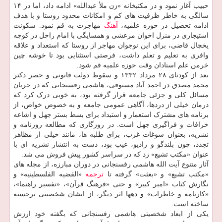
حبیب آغاز نمود و در مکتبخانه «زن ملأ عبدالله» ادامه داد، اما در ۱۴
سالگی به خاطر ظرفیت های کم و امکانات محدود روستا و با هدف
ادامه تحصیل در حوزه علمیه،
آهنگ
مهاجرت به قم نمود. سکونت
استیجاری در منزل اخوان مرعشی و همسایگی با امام راحل در کوچه
یخچال قاضی، برای این نوجوان مهاجر از روستا که استعداد و علاقه
وافری به تعلیم و تعلم داشت، فرصتی استثنایی بود تا خوشه چین
خرمن علم استادان وقت حوزه علمیه قم شود.
بعد از کودتای ۲۸ مرداد ۱۳۳۲ و سقوط دولت قانونی و حصر دکتر
محمد مصدق در احمد آباد مستوفی، هاشمی رفسنجانی که در جریان
مسائل کلی و جزئی جامعه قرار گرفته بود، به خوبی درک کرد که
درمان خیلی از دردها، آگاهی عمومی جامعه و به خصوص خواص، از
برنامه های مشترک استعمار و استبداد برای بسط بستر جهل و اشاعه
خرافات و فراگیری جهل است. در روزگاری که مطالعه روزنامه و
نشریه، بعنوان سوغات غرب، برای طلبه ها، مانند خیلی از مظاهر
تجدد، چون بلندگو و رادیو، عیب بود، دست به انتشار نشریه ای با
عنوان «مکتب تشیع» زد که در سراسر کشور پیش فروش می شد.
آثار متنوع آیت الله هاشمی رفسنجانی در دوران مبارزه، از مجله های
«مکتب تشیع» و «بعثت» گرفته تا
ترجمه
«القضیه الفلسطینیه» و
نگارش کتاب «امیر کبیر» و حتی «فرهنگ قرآن»، «تفسیر راهنما»،
«کارنامه و خاطرات» و دهها اثر دیگر، از ایشان شخصیتی برجسته
ساخته است.
یکی از ابعاد شخصیتی هاشمی رفسنجانی که بگفته خود ارزش