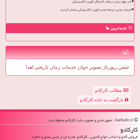
خبر مهم برای دریافت کنندگان کوپن الکترونیکی
جزئیات واریز مرحله جدید کوپن الکترونیکی منتشر گردید
جدیدترین ها
تگها
جشن
رپورتاژ
تصویر
جوان
خدمات
رمان
تاریخی
اهدا
مطالب کارکادو
بازگشت به خانه کارکادو
karkado.ir - حقوق مادی و معنوی سایت كاركادو محفوظ است
كاركادو
فروش کادو و انتخاب انواع کادویی ، کارکادو، هدیه ای از جنس عشق و خاطره