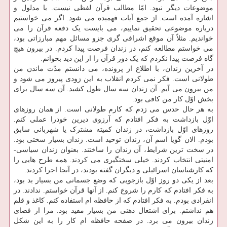
موضوعات دیگر نبود. امّا مطالب قرآن لفظی نیست. با مدلول و
اشاره آمده است. از جمع آیات فهمیده می شود. اگر می خواستیم
درباره موضوعی تحقیق نماییم، می بایست یک دفعه قرآن را می
خواندیم. مثلاً آن موقع اشرافی گری جزو مسائل مهم مبارزاتی بود،
می خواستم مطالعه کنم، در زندان فرصت پیدا کردم. در بیرون هیچ
گاه فرصت پیدا نکردم که یک دور قرآن را از این دید بخوانم.
در آخرین زندان، با اطلاع از پرونده، می دانستم مدّت ماندن من
طولانی است. فکر نمی کردم انقلاب به این زودی پیروز می شود و
من بیرون می آیم. آن زندان سه سال طول کشید. آن سه سال برای
بخش اوّل کار من کافی بود.
به هر حال حدس می زدم که کارم طولانی است. از همان روزهای
اوّل بازداشت به فکر افتادم که آرزوی دیرین خودرا عملی کنم.
روزهای اوّل بازداشت، در زندان کمیته مشترک یا شهربانی سابق
بودم. الان گویا اسم آن، زندان توحید است. زندان بسیار سختی بود.
در سخت ترین شرایط، آن زندان را ساختند. بعنوان زندان سیاسی-
امنیتی انتخاب کردند. خیلی سختگیری می کردند. همه طرح هایی را
که کارشناسان اسرائیلی و دیگران گفته بودند، در آنجا اجرا کردند.
بعد از یکی دو روز اوّل بازجویی که وضع جسمانی من بسیار بد بود،
به فکر افتادم که کارم را شروع کنم. از آنها قرآن خواستم. ندادند. در
انفرادی بودم. به فکر افتادم که از حافظه ام استفاده کنم. کاغذ و قلم
هم نداشتم. برای اشتغال ذهنی من بسیار مفید بود. مرا از فضای
زندان بیرون می برد. در صفحه حافظه ام کار را به این شکل