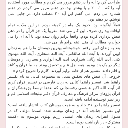
طراحی کردم: آیه را در ذهنم مرور می کردم و مطالب مورد استفاده
آیه را که ۱۰، ۲۰ و یا بیشتر بود، در ذهنم مرور می کردم. در ذهنم
شماره می زدم. می گفتم این آیه ۲۰ مطلب دارد. در جایی نمی
نوشتم. در ذهنم بود.
عملاً اینگونه بود. حدود یک ماه در کمیته بودم. در این مدّت، تمام
اوقات بیداری صرف این کار می شد. تقریباً یک جز قرآن را در ذهن
فیش برداری کرده بودم. واقعاً برایم روان شده بود. تا آیه ای را می
خواندم، مطالب آن مثل آئینه برایم باز می شد.
بعد به زندان اوین رفتم. خوشبختانه بهترین دوستان ما را هم به زندان
اوین آوردند. با آیت الله طالقانی، آیت الله منتظری، آیت الله مهدوی
کنی، آیت الله ربّانی شیرازی، آیت الله انواری و بسیاری از دوستان
دیگر در یک بند بودیم. همه اهل علم و تحقیق بودند. به ما قرآن و کاغذ
و قلم دادند. تفسیر هم از خانه برایم آوردند. کارم را شروع کردم.»
خروجی آن فیش های تحقیق تبدیل به مجموعه کتابی به نام تفسیر
راهنما شد. تفسیر راهنما کتابی به زبان فارسی در تفسیر قرآن کریم
اثر آیت الله اکبر هاشمی رفسنجانی که بعدها توسط پژوهشگران و
قرآن پژوهان مرکز فرهنگ و معارف قرآن دفتر تبلیغات اسلامی قم و
زیر نظر نویسنده ادامه یافته است.
تفسیر راهنما در ۲۱ جلد و به همت بوستان کتاب انتشار یافته است؛
این تفسیر چنانچه آمد در زندان نوشته شده است؛ مؤلف که در
سلول انفرادی زندان های امنیتی رژیم پهلوی موسوم به «کمیته
مشترک» در بازداشت بوده است.
روش کار تفسیر راهنما را می توان اجتهادی دانست؛ برای اینکه این