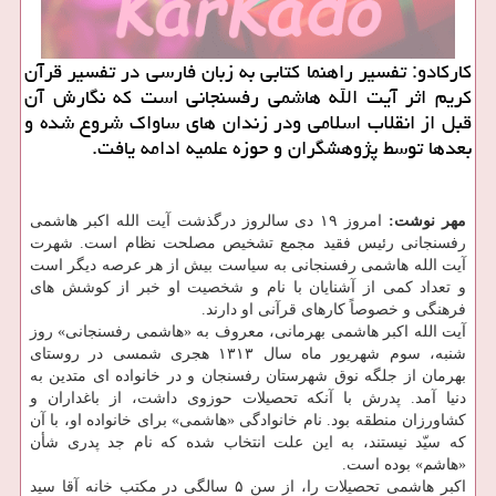
کارکادو: تفسیر راهنما کتابی به زبان فارسی در تفسیر قرآن
کریم اثر آیت الله هاشمی رفسنجانی است که نگارش آن
قبل از انقلاب اسلامی ودر زندان های ساواک شروع شده و
بعدها توسط پژوهشگران و حوزه علمیه ادامه یافت.
مهر نوشت:
امروز ۱۹ دی سالروز درگذشت آیت الله اکبر هاشمی
رفسنجانی رئیس فقید مجمع تشخیص مصلحت نظام است. شهرت
آیت الله هاشمی رفسنجانی به سیاست بیش از هر عرصه دیگر است
و تعداد کمی از آشنایان با نام و شخصیت او خبر از کوشش های
فرهنگی و خصوصاً کارهای قرآنی او دارند.
آیت الله اکبر هاشمی بهرمانی، معروف به «هاشمی رفسنجانی» روز
شنبه، سوم شهریور ماه سال ۱۳۱۳ هجری شمسی در روستای
بهرمان از جلگه نوق شهرستان رفسنجان و در خانواده ای متدین به
دنیا آمد. پدرش با آنکه تحصیلات حوزوی داشت، از باغداران و
کشاورزان منطقه بود. نام خانوادگی «هاشمی» برای خانواده او، با آن
که سیّد نیستند، به این علت انتخاب شده که نام جد پدری شأن
«هاشم» بوده است.
اکبر هاشمی تحصیلات را، از سن ۵ سالگی در مکتب خانه آقا سید