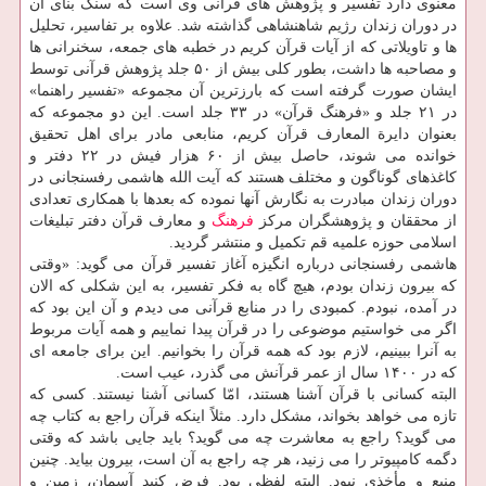
معنوی دارد تفسیر و پژوهش های قرآنی وی است که سنگ بنای آن
در دوران زندان رژیم شاهنشاهی گذاشته شد. علاوه بر تفاسیر، تحلیل
ها و تاویلاتی که از آیات قرآن کریم در خطبه های جمعه، سخنرانی ها
و مصاحبه ها داشت، بطور کلی بیش از ۵۰ جلد پژوهش قرآنی توسط
ایشان صورت گرفته است که بارزترین آن مجموعه «تفسیر راهنما»
در ۲۱ جلد و «فرهنگ قرآن» در ۳۳ جلد است. این دو مجموعه که
بعنوان دایرة المعارف قرآن کریم، منابعی مادر برای اهل تحقیق
خوانده می شوند، حاصل بیش از ۶۰ هزار فیش در ۲۲ دفتر و
کاغذهای گوناگون و مختلف هستند که آیت الله هاشمی رفسنجانی در
دوران زندان مبادرت به نگارش آنها نموده که بعدها با همکاری تعدادی
از محققان و پژوهشگران مرکز
فرهنگ
و معارف قرآن دفتر تبلیغات
اسلامی حوزه علمیه قم تکمیل و منتشر گردید.
هاشمی رفسنجانی درباره انگیزه آغاز تفسیر قرآن می گوید: «وقتی
که بیرون زندان بودم، هیچ گاه به فکر تفسیر، به این شکلی که الان
در آمده، نبودم. کمبودی را در منابع قرآنی می دیدم و آن این بود که
اگر می خواستیم موضوعی را در قرآن پیدا نماییم و همه آیات مربوط
به آنرا ببینیم، لازم بود که همه قرآن را بخوانیم. این برای جامعه ای
که در ۱۴۰۰ سال از عمر قرآنش می گذرد، عیب است.
البته کسانی با قرآن آشنا هستند، امّا کسانی آشنا نیستند. کسی که
تازه می خواهد بخواند، مشکل دارد. مثلاً اینکه قرآن راجع به کتاب چه
می گوید؟ راجع به معاشرت چه می گوید؟ باید جایی باشد که وقتی
دگمه کامپیوتر را می زنید، هر چه راجع به آن است، بیرون بیاید. چنین
منبع و مأخذی نبود. البته لفظی بود. فرض کنید آسمان، زمین و