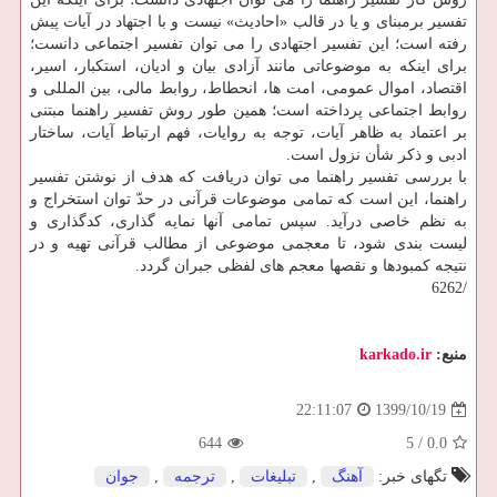
تفسیر برمبنای و یا در قالب «احادیث» نیست و با اجتهاد در آیات پیش
رفته است؛ این تفسیر اجتهادی را می توان تفسیر اجتماعی دانست؛
برای اینکه به موضوعاتی مانند آزادی بیان و ادیان، استکبار، اسیر،
اقتصاد، اموال عمومی، امت ها، انحطاط، روابط مالی، بین المللی و
روابط اجتماعی پرداخته است؛ همین طور روش تفسیر راهنما مبتنی
بر اعتماد به ظاهر آیات، توجه به روایات، فهم ارتباط آیات، ساختار
ادبی و ذکر شأن نزول است.
با بررسی تفسیر راهنما می توان دریافت که هدف از نوشتن تفسیر
راهنما، این است که تمامی موضوعات قرآنی در حدّ توان استخراج و
به نظم خاصی درآید. سپس تمامی آنها نمایه گذاری، کدگذاری و
لیست بندی شود، تا معجمی موضوعی از مطالب قرآنی تهیه و در
نتیجه کمبودها و نقصها معجم های لفظی جبران گردد.
/6262
منبع:
karkado.ir
1399/10/19
22:11:07
644
5
/
0.0
تگهای خبر:
آهنگ
,
تبلیغات
,
ترجمه
,
جوان