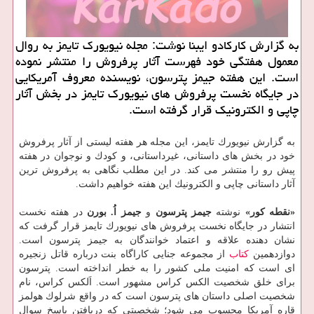
به گزارش كاركادو ایبنا نوشت: مجله نیویورك تایمز به روال
معمول هفتگی خود فهرست آثار پرفروش را منتشر نموده
است. این هفته جیمز پترسون، نویسنده معروف آمریكایی
در جایگاه نخست پرفروش های نیویورك تایمز در بخش آثار
چاپی و الكترونیك قرار گرفته است.
به گزارش نیویورك تایمز، این مجله هر هفته لیستی از آثار پرفروش
خود در بخش های داستانی، غیرداستانی، و كودك و نوجوان در هفته
پیش رو را منتشر می كند. در این مطلب نگاهی به پرفروش ترین
آثار داستانی چاپی و الكترونیك این هفته خواهیم داشت.
«نقطه كور»
نوشته
جیمز پترسون
و
جیمز اُ. بورن
در هفته نخست
انتشار در جایگاه نخست پرفروش های نیویورك تایمز قرار گرفت كه
نشان دهنده علاقه و اعتماد خوانندگان به جیمز پترسون است.
دوازدهمین
كتاب
از مجموعه جنایی كاراگاه بنت درباره قاتل زنجیره
ای است كه امنیت ملی كشور را به خطر انداخته است. پترسون
برای خلق شخصیت الكس كراس مشهور است. اَلكس كراس، نام
شخصیت اصلی داستان های پترسون است كه در واقع شرلوك هولمز
قاره آمریكا محسوب می شود؛ شخصیتی كه دریافتن پاسخ سوال