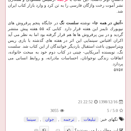
نشر آموت رخت واژگان فارسی را به تن كرد و وارد بازار كتاب ایران
شد.
«آتش در همه جا»
نوشته
سلست نگ
در جایگاه پنجم پرفروش های
نیویورك تایمز این هفته قرار دارد. كتابی كه ۵۵ هفته پیش منتشر
گردید و در بین پرفروش ها ها هم قرار گرفته بود اما به نظر می آید
اكران اقتباس سینمایی این اثر در هفته های گذشته با بازی ریس
ویتراسپون باعث استقبال باردیگر خوانندگان از این كتاب شد. سلست
نگ، نویسنده آمریكایی- چینی در كتاب دوم خود به مبحث خانواده،
اتفاقات زندگی نوجوانان، احساسات مادرانه، و روابط انسانی می
پردازد.
۵۷۵۷
1398/12/16
21:22:52
3055
5
/
5.0
تگهای خبر:
تبلیغات
,
ترجمه
,
جوان
,
سینما
این مطلب را می پسندید؟
(0)
(1)