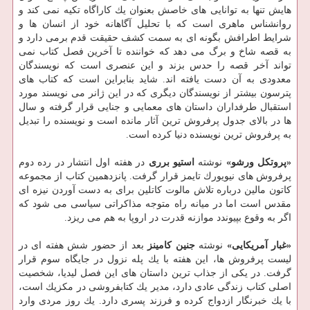
هایش تنها به توانایی های خاصش بعنوان یك كاراگاه تكیه نمی كند و
روانشناس ماهری است كه با تحلیل آگاهانه خود از انسان ها و
شرایط اطرافش بگونه ای به سمت كشف حقیقت قدم برمی دارد و
به قصه شاخ و برگ می دهد كه خواننده تا آخرین فصل كتاب نمی
تواند آخر قصه را حدس بزند و این عنصری است كه نویسندگان
معدودی به آن دست یافته اند. شاید بنابراین است كه كتاب های
پترسون بیشتر از نویسندگان دیگری كه در این ژانر می نویسند مورد
استقبال طرفداران داستان های معمایی و جنایی قرار گرفته و سال
ها در بالای جدول پرفروش ترین آثار مانده است و نویسنده را تبدیل
به پرفروش ترین نویسنده دنیا كرده است.
«پروتكل ورشو»
نوشته
استیو برری
در هفته اول انتشار در رده دوم
پرفروش های نیویورك تایمز قرار گرفت. پانزدهمین كتاب از مجموعه
كاتون مالین درباره تلاش مالوت كاتلین برای به دست آوردن نیزه ای
مقدس است اما در میانه راه متوجه مذاكراتی سیاسی می شود كه
اگر به وقوع بپیوندد موازنه قدرت در اروپا به هم می ریزد.
«غبار آمریكایی»
نوشته
جنین كامینز
بعد از حضور شش هفته ای در
لیست پرفروش ها، این هفته با یك پله نزول در جایگاه سوم قرار
گرفت. در یكی از جذاب ترین داستان های این فصل لیدیا، شخصیت
اصلی كتاب زندگی عادی دارد، مدیر یك كتابفروشی در مكزیك است،
با یك خبرنگار ازدواج كرده و فرزند پسری دارد. یك روز مردی وارد