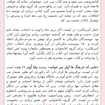
كتابفروشی می شود و چند كتاب می خرد. موضوعی ساده كه عواقب
فاجعه باری به همراه دارد. مرد در واقع مدیر یك گروه تولید و فروش
مواد مخدر است و لیدیا تصمیم می گیرد كتابی درباره او بنویسد اما
اتفاقات بدی كه در نتیجه این تصمیم رخ می دهد لیدیا و پسرش را
رهسپار ایالات متحده می كند.
«غبار آمریكایی» در لیست آثار برتر ماه ژانویه به انتخاب مجله تایم
قرار داشت و طی هفته ای گذشته حواشی زیادی پیرامون این كتاب
بود. نویسندگان مكزیكی به كامینز برای توهین به مردم مكزیك انتقاد
كردند و ۱۵۰ نویسنده مكزیكی از اُپرا وینفری برای انتخاب «غبار
آمریكایی» برای گروه كتابخوانی و همینطور تبلیغات ویژه اش انتقاد
كردند و از او خواستند این كتاب را كنار بگذارد. البته اُپرا پیشنهادشان
را نپذیرفت و كتاب شهرت بیشتری هم به دست آورد.
«جایی كه خرچنگ ها آواز می خوانند»
نوشته
دِلیا اُوِنز
۷۷ هفته است
كه در لیست پرفروش ها قرار دارد كه ركوردی كم نظیر بشمار می
رود. این هفته كتاب خانم اُونز در جایگاه چهارم پرفروش های نیویورك
تایمز قرار دارد. داستانی هیجان انگیز از روابط انسانی و عشق و
تقلای انسانی تنها برای حیات. زنی كه سال ها به تنهایی در جنگل
زندگی كرده است ناگهان متهم به قتل می شود و سرنوشتی نامعلوم
در انتظارش است. ریس ویتراسپون، ستاره هالیوود با معرفی این
كتاب در لیست آثار گروه كتابخوانی اش نقش زیادی در محبوبیت
داستانِ اُونز داشت. این كتاب با
ترجمه
آرتمیس مسعودی و همكاری