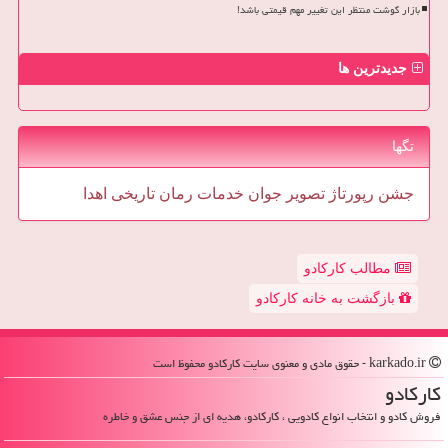
بازار گوشت منتظر این تغییر مهم قیمتی باشد!
جدیدترین ها
تگها
جشن
رپورتاژ
تصویر
جوان
خدمات
رمان
تاریخی
اهدا
مطالب کارکادو
بازگشت به خانه کارکادو
karkado.ir - حقوق مادی و معنوی سایت كاركادو محفوظ است
كاركادو
فروش کادو و انتخاب انواع کادویی ، کارکادو، هدیه ای از جنس عشق و خاطره