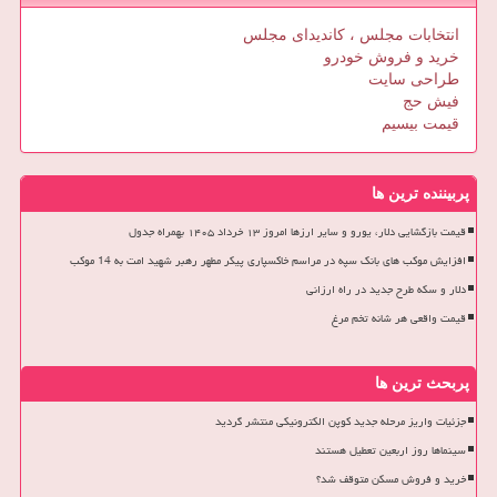
انتخابات مجلس ، کاندیدای مجلس
خرید و فروش خودرو
طراحی سایت
فیش حج
قیمت بیسیم
پربیننده ترین ها
قیمت بازگشایی دلار، یورو و سایر ارزها امروز ۱۳ خرداد ۱۴۰۵ بهمراه جدول
افزایش موکب های بانک سپه در مراسم خاکسپاری پیکر مطهر رهبر شهید امت به 14 موکب
دلار و سکه طرح جدید در راه ارزانی
قیمت واقعی هر شانه تخم مرغ
پربحث ترین ها
جزئیات واریز مرحله جدید کوپن الکترونیکی منتشر گردید
سینماها روز اربعین تعطیل هستند
خرید و فروش مسکن متوقف شد؟