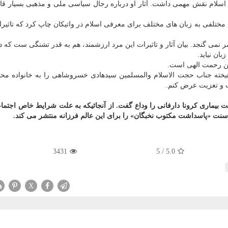
لام نقش مهمی داشت. آثار او درباره رجال سیاسی ملی و مذهبی بسیار قاب
ی مختلفی به زبان های مختلف برای معرفی اسلام در واتیكان چاپ كرد كه تاثیرا
صر نمی گنجد. بیان آثار و تاثیرات این مرد ارزشمند، هم به قدر تشنگی ست كه
ان نیاید.
ین رحمت الهی است.
خته جناب حجت الاسلام والمسلمین سیدهادی خسروشاهی را به خانواده محت
 و تعزیت عرض كنم.
ی خسروشاهی پنج شنبه ۸ اسفند به علت بیماری كرونا دارفانی را وداع گفت. از آنجائیكه به علت شرایط خاص اج
سنت «پاسداشت مكتوب نخبگان» را برای این عالم فرزانه منتشر می كند.
3431
5
/
5.0
X