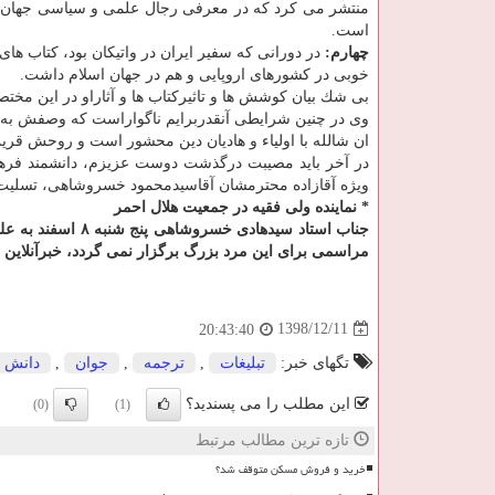
منتشر می كرد كه در معرفی رجال علمی و سیاسی جهان اس
است.
چهارم:
در دورانی كه سفیر ایران در واتیكان بود، كتاب ها
خوبی در كشورهای اروپایی و هم در جهان اسلام داشت.
بی شك بیان كوشش ها و تاثیركتاب ها و آثاراو در این مخت
وی در چنین شرایطی آنقدربرایم ناگواراست كه وصفش به زب
ان شالله با اولیاء و هادیان دین محشور است و روحش قر
در آخر باید مصیبت درگذشت دوست عزیزم، دانشمند فرهی
ویژه آقازاده محترمشان آقاسیدمحمود خسروشاهی، تسلیت
* نماینده ولی فقیه در جمعیت هلال احمر
جناب استاد سیدهاد
مراسمی برای این مرد بزرگ برگزار نمی گردد، خبرآنلاین 
1398/12/11
20:43:40
تگهای خبر:
تبلیغات
,
ترجمه
,
جوان
,
دانش
این مطلب را می پسندید؟
(0)
(1)
تازه ترین مطالب مرتبط
خرید و فروش مسکن متوقف شد؟