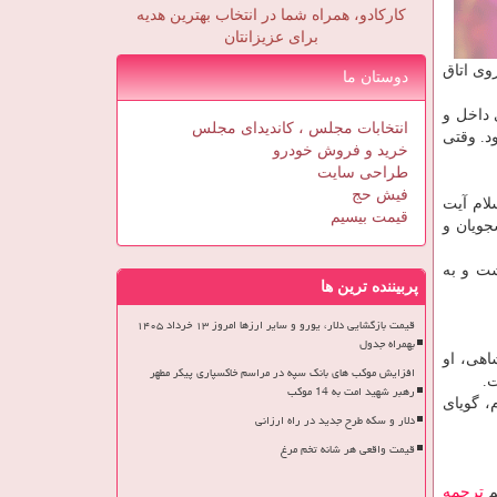
کارکادو، همراه شما در انتخاب بهترین هدیه
برای عزیزانتان
وبروی اتاق
دوستان ما
 داخل و
انتخابات مجلس ، کاندیدای مجلس
د. وقتی
خرید و فروش خودرو
طراحی سایت
فیش حج
لام آیت
قیمت بیسیم
جویان و
شت و به
پربیننده ترین ها
قیمت بازگشایی دلار، یورو و سایر ارزها امروز ۱۳ خرداد ۱۴۰۵
بهمراه جدول
اهی، او
افزایش موکب های بانک سپه در مراسم خاکسپاری پیکر مطهر
.
رهبر شهید امت به 14 موکب
، گویای
دلار و سکه طرح جدید در راه ارزانی
قیمت واقعی هر شانه تخم مرغ
م
ترجمه