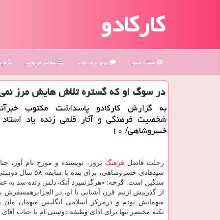
کارکادو
صفحه اصلی
درباره كاركادو
مطالب كاركادو
فروش
در سوگ او كه گستره تلاش هایش مرز نمی
به گزارش كاركادو پاسداشت مكتوب خبرآنلا
شخصیت فرهنگی و آثار قلمی زنده یاد استاد
خسروشاهی/ ۱۰
رحلت فاضل
فرهنگ
پرور، نویسنده و مورخ نام آور، ج
سیدهادی خسروشاهی، برای بنده با
سنگین است. گرچه: «هرگزنمیرد آنكه دلش زنده شد به ع
از گذربیش ازنیم قرن آشنایی با او، در الجزایرهمسفرش بودم
میهمانش بودم و درمركز اسلامی انگلیس میهمان مان بو
نكته مختصر تنها برای ادای وظیفه دوستی ام با جناب آقا