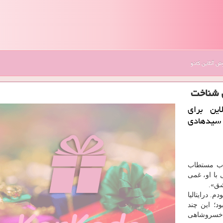
 آنلاین کادو
 شناخت
ین برای
 سیدهادی
ناب مستطاب
 سابقه ۵۸ سال دوستی با او، غمی
شق».
. درایتالیا
د؛ این چند
ی خسروشاهی