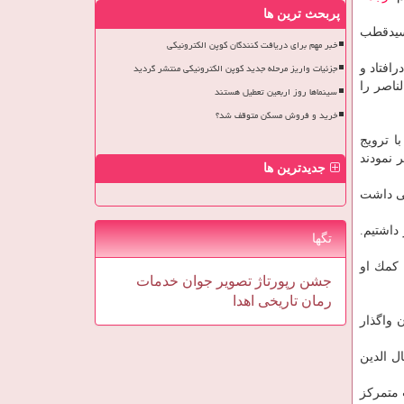
پربحث ترین ها
 سیدقطب
خبر مهم برای دریافت کنندگان کوپن الکترونیکی
جزئیات واریز مرحله جدید کوپن الکترونیکی منتشر گردید
افتاد و
ناصر را
سینماها روز اربعین تعطیل هستند
خرید و فروش مسکن متوقف شد؟
ا ترویج
 نمودند
جدیدترین ها
یی داشت
 داشتیم.
تگها
 كمك او
جشن
رپورتاژ
تصویر
جوان
خدمات
رمان
تاریخی
اهدا
 واگذار
ل الدین
 متمركز