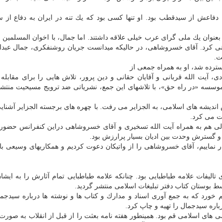
، دفاعش از سیدقطب بود. او تنها كسی بود كه یك تنه در ایران به دفاع از
 بعنوان یك ملی گرای عرب خیلی علاقه داشتند. اما جمال، با اخوان المسلمین در
نی كرد. آقای خسروشاهی، در حالیكه میدانست جریان روشنفكری، جمال عبدال
ت.
ترده شد، او به همراه جمعی از
دی، آیت الله قربانی و آقایان حقانی و دین پرور، تلاش هایی را برای مقابله ب
ن موسسه «در راه حق»، با تلاشهای این جمع، نشریاتی ضد ترویج مسیحیت منتشر
دیشه های اسلامی، به الجزایر می رفت. با چهره های برجسته الجزایر آشنا
ت می كرد.
م و دو سالی هم به همراه آیت الله تسخیری و آقای خسروشاهی دراین كنفرانس حضور
و گسترش وحدت بین ادیان بسیار پرارزش بود.
ار نماییم، آقای خسروشاهی را از واتیكان دعوت كردیم و همكاریهای وسیعی با
لیفات علامه طباطبایی بود. چنانكه علامه طباطبایی تمام آثارش را به ایشان
سط بوستان كتاب دفتر تبلیغات اسلامی منتشر گردید.
ورد كه به جمع آوری اسناد و مدارك و كتاب ها و نوشته ها درباره سیدجما
اره سیدجمال را تهیه و چاپ كرد.
رسی های اسلامی قم بود. همینطور هفته نامه بعثت را از قبل از انقلاب به صورت