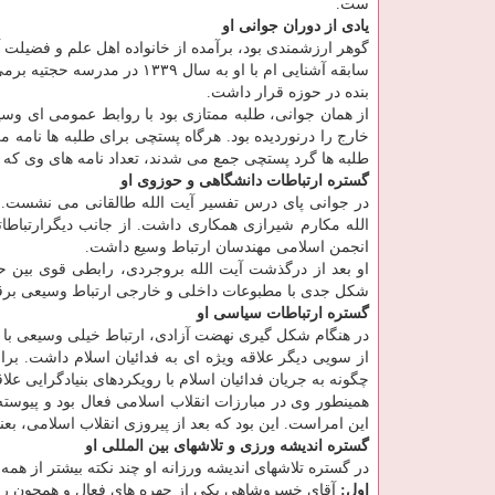
ست.
یادی از دوران جوانی او
گوهر ارزشمندی بود، برآمده از خانواده اهل علم و فضیلت آ
سابقه آشنایی ام با او به سا
بنده در حوزه قرار داشت.
از همان جوانی، طلبه ممتازی بود با روابط عمومی ای وس
خارج را درنوردیده بود. هرگاه پستچی برای طلبه ها نامه 
طلبه ها گرد پستچی جمع می شدند، تعداد نامه های وی كه ا
گستره ارتباطات دانشگاهی و حوزوی او
در جوانی پای درس تفسیر آیت الله طالقانی می نشست. هم
الله مكارم شیرازی همكاری داشت. از جانب دیگرارتباطاتش
انجمن اسلامی مهندسان ارتباط وسیع داشت.
او بعد از درگذشت آیت الله بروجردی، رابطی قوی بین ح
شكل جدی با مطبوعات داخلی و خارجی ارتباط وسیعی برقرا
گستره ارتباطات سیاسی او
در هنگام شكل گیری نهضت آزادی، ارتباط خیلی وسیعی با آ
از سویی دیگر علاقه ویژه ای به فدائیان اسلام داشت. ب
چگونه به جریان فدائیان اسلام با رویكردهای بنیادگرایی علا
همینطور وی در مبارزات انقلاب اسلامی فعال بود و پیوسته
این امراست. این بود كه بعد از پیروزی انقلاب اسلامی، بعن
گستره اندیشه ورزی و تلاشهای بین المللی او
در گستره تلاشهای اندیشه ورزانه او چند نكته بیشتر از هم
اول:
آقای خسروشاهی یكی از چهره های فعال و همچون راب