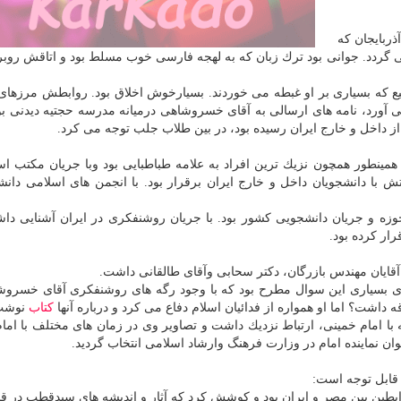
ذربایجان كه
ل ۱۳۳۹ در مدرسه حجتیه برمی گردد. جوانی بود ترك زبان كه به لهجه فارسی خوب مسلط بود و اتاقش ر
یع كه بسیاری بر او غبطه می خوردند. بسیارخوش اخلاق بود. روابطش مرزهای
می آورد، نامه های ارسالی به آقای خسروشاهی درمیانه مدرسه حجتیه دیدنی بو
ز داخل و خارج ایران رسیده بود، در بین طلاب جلب توجه می كرد.
ینطور همچون نزیك ترین افراد به علامه طباطبایی بود وبا جریان مكتب اس
 با دانشجویان داخل و خارج ایران برقرار بود. با انجمن های اسلامی دانش
وزه و جریان دانشجویی كشور بود. با جریان روشنفكری در ایران آشنایی دا
ر كرده بود.
قایان مهندس بازرگان، دكتر سحابی وآقای طالقانی داشت.
رای بسیاری این سوال مطرح بود كه با وجود رگه های روشنفكری آقای خسروش
قه داشت؟ اما او همواره از فدائیان اسلام دفاع می كرد و درباره آنها
كتاب
نوشت
 با امام خمینی، ارتباط نزدیك داشت و تصاویر وی در زمان های مختلف با امام
وان نماینده امام در وزارت فرهنگ وارشاد اسلامی انتخاب گردید.
ه قابل توجه است:
طین بین مصر و ایران بود و كوشش كرد كه آثار و اندیشه های سیدقطب در ق