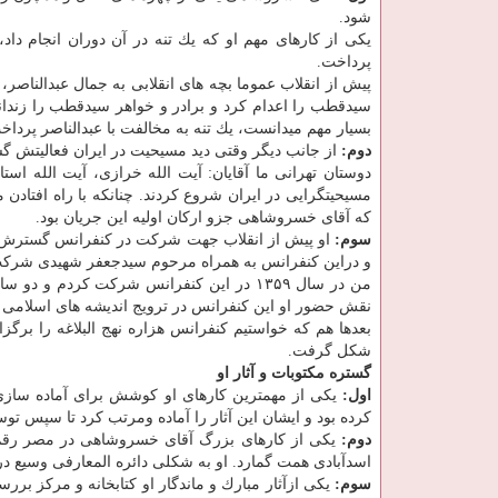
شود.
یكی از كارهای مهم او كه یك تنه در آن دوران انجام داد
پرداخت.
پیش از انقلاب عموما بچه های انقلابی به جمال عبدالناصر،
سیدقطب را اعدام كرد و برادر و خواهر سیدقطب را زندا
بسیار مهم میدانست، یك تنه به مخالفت با عبدالناصر پرداخ
دوم:
از جانب دیگر وقتی دید مسیحیت در ایران فعالیتش گس
دوستان تهرانی ما آقایان: آیت الله خرازی، آیت الله استا
مسیحیتگرایی در ایران شروع كردند. چنانكه با راه افتاد
كه آقای خسروشاهی جزو اركان اولیه این جریان بود.
سوم:
او پیش از انقلاب جهت شركت در كنفرانس گسترش ان
و دراین كنفرانس به همراه مرحوم سیدجعفر شهیدی شرك
من در سال ۱۳۵۹ در این كنفرانس شركت كرد
نقش حضور او این كنفرانس در ترویج اندیشه های اسلامی 
بعدها هم كه خواستیم كنفرانس هزاره نهج البلاغه را برگز
شكل گرفت.
گستره مكتوبات و آثار او
اول:
یكی از مهمترین كارهای او كوشش برای آماده سازی تا
كرده بود و ایشان این آثار را آماده ومرتب كرد تا سپس تو
دوم:
یكی از كارهای بزرگ آقای خسروشاهی در مصر رقم خ
اسدآبادی همت گمارد. او به شكلی دائره المعارفی وسیع درب
سوم:
یكی ازآثار مبارك و ماندگار او كتابخانه و مركز بر