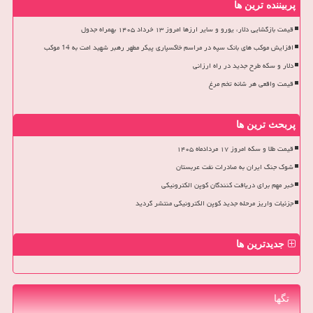
پربیننده ترین ها
قیمت بازگشایی دلار، یورو و سایر ارزها امروز ۱۳ خرداد ۱۴۰۵ بهمراه جدول
افزایش موکب های بانک سپه در مراسم خاکسپاری پیکر مطهر رهبر شهید امت به 14 موکب
دلار و سکه طرح جدید در راه ارزانی
قیمت واقعی هر شانه تخم مرغ
پربحث ترین ها
قیمت طلا و سکه امروز ۱۷ مردادماه ۱۴۰۵
شوک جنگ ایران به صادرات نفت عربستان
خبر مهم برای دریافت کنندگان کوپن الکترونیکی
جزئیات واریز مرحله جدید کوپن الکترونیکی منتشر گردید
جدیدترین ها
تگها