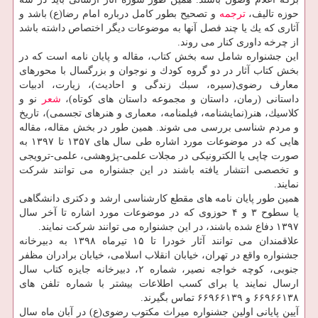
حوزه تالیف،
ترجمه
و تصحیح بطور كامل درباره امام رضا(ع) باشد و
آثاری كه یك یا چند فصل آنها به موضوعات دیگر اختصاص داشته باشد
از چرخه داوری كنار می روند.
این جشنواره شامل سه بخش كتاب، مقاله و پایان نامه است كه در
بخش كتاب آثار در دو گروه كودك و نوجوان و بزرگسال با محورهای
معارف رضوی(سیره، سبك زندگی و احادیث)، زیارت، ادبیات
داستانی (رمان، داستان و مجموعه داستان های كوتاه)،
شعر
نو و
كلاسیك، هنر(نمایشنامه، فیلمنامه، معماری و هنرهای تجسمی)، تاریخ
و مردم شناسی بررسی می شوند. همین طور در بخش مقاله، مقاله
هایی كه در موضوعات مورد اشاره طی سال های ۱۳۵۷ تا ۱۳۹۷ به
صورت چاپی یا الكترونیكی در مجلات علمی-پژوهشی، علمی-ترویجی
و تخصصی انتشار یافته باشند در این جشنواره می توانند شركت
نمایند.
همین طور پایان نامه های مقطع كارشناسی ارشد و دكتری دانشگاهی
یا سطوح ۳ و ۴ حوزوی كه در موضوعات مورد اشاره تا آخر سال
۱۳۹۷ دفاع شده باشند، در این جشنواره می توانند شركت نمایند.
علاقمندان می توانند آثار خودرا تا ۱۵ تیرماه ۱۳۹۸ به دبیرخانه
جشنواره واقع در تهران، خیابان انقلاب اسلامی، خیابان برادران مظفر
جنوبی، كوچه خواجه نصیر، شماره ۲، دبیرخانه جایزه كتاب سال
ارسال نمایند یا برای كسب اطلاعات بیشتر با شماره تلفن های
۶۶۹۶۶۱۳۸ و ۶۶۹۶۶۱۳۹ تماس بگیرند.
آیین پایانی اولین جشنواره میراث مكتوب رضوی(ع) در آبان ماه سال