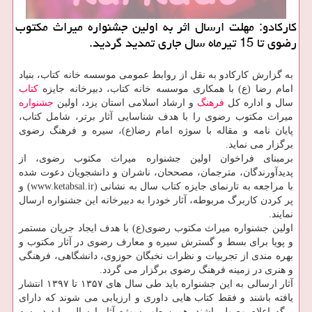
كاركادو: مهلت ارسال اثر به اولین جشنواره میراث مكتوب
رضوی تا 15 تیرماه سال جاری تمدید گردید.
به گزارش كاركادو به نقل از روابط عمومی موسسه خانه كتاب، بنیاد
امام رضا (ع) با همكاری موسسه خانه كتاب، دبیرخانه جایزه
كتاب
سال و اداره كل
فرهنگ
و ارشاد اسلامی استان یزد، اولین
جشنواره
میراث مكتوب رضوی را با هدف شناسایی آثار برتر، شامل كتاب،
پایان نامه و مقاله با سوژه امام رضا(ع)، سیره و فرهنگ رضوی
برگزار می نماید.
برمبنای فراخوان اولین جشنواره میراث مكتوب رضوی، از
پدیدآورندگان، مترجمان، مصححان، ناشران و دانشجویان دعوت شده
با مراجعه به تارنمای جایزه كتاب سال به نشانی (www.ketabsal.ir) و
پر كردن كاربرگ مربوطه، آثار خودرا به دبیرخانه این جشنواره ارسال
نمایند.
اولین جشنواره میراث مكتوب رضوی(ع) با هدف ایجاد جریان مستمر
و پویا برای بسط و گسترش سیره و معارف رضوی در آثار مكتوب و
بهره مندی از تجربیات و نظرات نخبگان حوزوی، دانشگاهی، فرهنگی
و هنری در زمینه فرهنگ رضوی برگزار می گردد.
آثار ارسالی به این جشنواره باید طی سال های ۱۳۵۷ تا ۱۳۹۷ انتشار
یافته باشند و فقط كتاب هایی داوری و ارزیابی می شوند كه دارای
برگه اعلام وصول باشند. همین طور سوژه آثار ارسالی باید در سه