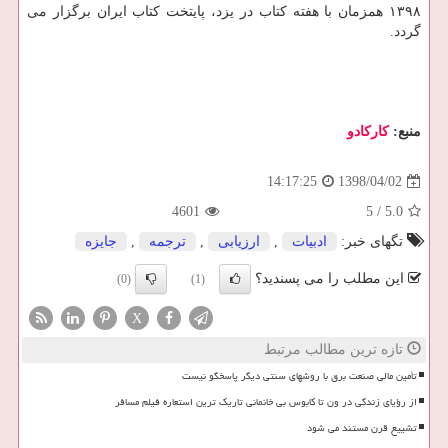
۱۳۹۸ همزمان با هفته كتاب در یزد، پایتخت كتاب ایران برگزار می
گردد.
منبع:
كاركادو
1398/04/02
14:17:25
4601
5
/
5.0
تگهای خبر:
ادبیات
,
ارزیابی
,
ترجمه
,
جایزه
این مطلب را می پسندید؟
(0)
(1)
X
تازه ترین مطالب مرتبط
تأمین مالی صنعت برق با روشهای سنتی دیگر پاسخگو نیست
از رؤیای زندگی در ون تا کابوس بی خانمانی تاریک ترین استعاره فیلم مسافر
تشییع قرن مستند می شود