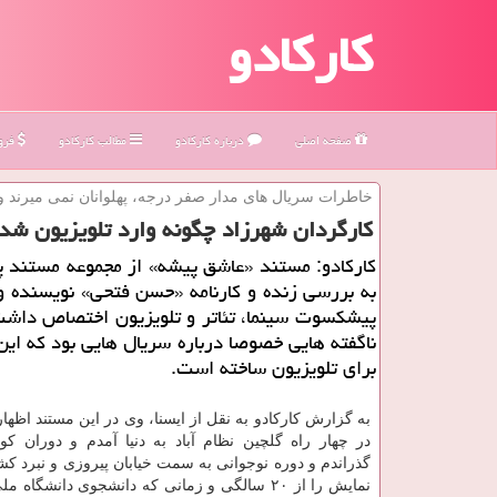
کارکادو
صفحه اصلی
درباره كاركادو
مطالب كاركادو
فروش
خاطرات سریال های مدار صفر درجه، پهلوانان نمی میرند 
كارگردان شهرزاد چگونه وارد تلویزیون شد
كاركادو: مستند «عاشق پیشه» از مجموعه مستند پ
به بررسی زنده و كارنامه «حسن فتحی» نویسنده و
پیشكسوت سینما، تئاتر و تلویزیون اختصاص داشت
ناگفته هایی خصوصا درباره سریال هایی بود كه این
برای تلویزیون ساخته است.
به گزارش كاركادو به نقل از ایسنا، وی در این مستند اظه
در چهار راه گلچین نظام آباد به دنیا آمدم و دوران كود
گذراندم و دوره نوجوانی به سمت خیابان پیروزی و نبرد كش
نمایش را از ۲۰ سالگی و زمانی كه دانشجوی دانشگاه 