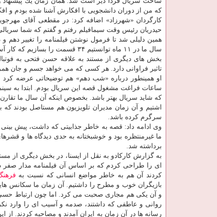
ساخت سریال فردا دیر است شد. همان زمان یك پیشنهاد
كه من از دوران دانشجویی با افكارش آشنا شده بودم و اف
كارگردان «شهرزاد» اضافه كرد: در مقطعی آقای مهرجویی
حیدریان رئیس وقت سیمافیلم رفتم و گفتم كه شما سریالی می
همین دلیلی شد تا فرمول نوشتن فیلمنامه را تغییر دهم و
سال ما در ۱۱ ماه توانستیم ۳۴ قسمت را بسازیم كه كار آسانی نبود.
بخش های دیگری از مستند به علاقه حسن فتحی به فوتب
تاثیر فراوانی دارد. هر كسی كه می خواهد جسم و جان همر
او همینطور درباره «شب دهم» هم توضیحاتی عرضه كرد و
ساعات فراغت مشغول قصه این سریال بودم. ابتدا به سینما 
كه شاید سریال بهتر باشد. بخصوص اینكه آن سال ما تقارن 
اشتیم و آن زمان مدیران تلویزیون هم مستاصل بودند كه بر
سرگرم كرده باشد.
وی ادامه داد: قصه به خاطر جذابیتی كه داشت، پیش بینی 
ما غیرمنتظره بود و خوشبختانه به حدی دیدگاه ها و قشره
برداشته شد.
به گزارش كاركادو به نقل از ایسنا، در بخش دیگری از مس
ای را طراحی كردم كه بر اساس آن فیلمنامه مدار صفر 
كردند آن هم به خاطر مواضع انسانی كه نسبت به
فرهنگ
بازیگران خوب و مطرح را داشتیم. آن زمان ما سكانس های
و آن یكی هم مجاری صحبت می كرد. اما چون ارتباط حسی و 
روانی و عاطفی كه داشتند، صدمه و آسیب ای را وارد نكر
رسانه ها در آن زمان به ایران آمدند و مصاحبه كردند. از ا