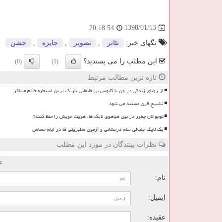
1398/01/13
20:18:54
تگهای خبر:
تئاتر
,
تصویر
,
جایزه
,
جشن
این مطلب را می پسندید؟
(0)
(1)
تازه ترین مطالب مرتبط
از رؤیای زندگی در ون تا کابوس بی خانمانی تاریک ترین استعاره فیلم مسافر
تشییع قرن مستند می شود
نوجوانان چطور در بین هیاهوی لایک ها، هویت خویش را حفظ کنند؟
یک لایک جنجالی سام درخشانی و آزمون سلبریتی ها در ایام حساس
نظرات بینندگان در مورد این مطلب
ع
نام:
ایمیل:
عقیده: