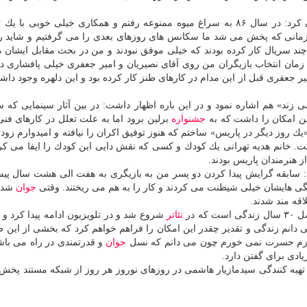
وی درباره سریال رمضانی «میوه ممنوعه» هم خاطرنشان كرد: در سال ۸۶ به سراغ میوه ممنوعه رفتم و همكاری خیلی خوبی
ند سریال كار كرده بودند كه خیلی موفق نبودند و من در بحث مقابل ایشان 
. زمان انتخاب بازیگران من روی آقای نصیریان و امیر جعفری خیلی پافشاری د
یر جعفری قبل از این مدام در كارهای طنز كار كرده بود و این دلهره وجود داشت
ستند به فیلم سینمایی «پستچی ۳ بار در نمی زند» هم اشاره نمود و در این باره اظهار داشت: در بین آثار سینمایی 
ین امكان را داشت كه به
جشنواره
برلین برود اما به علت تعلل در كارهای فنی
«یك روز دیگر در پاریس» ساختم كه هنوز توفیق اكران را نیافته و امیدوارم زود
شت. خانم هدیه تهرانی یك كودك و كسی كه نقش دایی این كودك را ایفا می كرد
ز هنرمندان پاریس بودند.
 سابقه گرایش پیدا كردن دو پسر من به بازیگری به هفت الی هشت سال پ
بچگی هایشان خیلی شیطنت می كردند و كار را به هم می ریختند. وقتی
جوان
شدن
قه مند شدند.
 در
تئاتر
شروع شد و در تلویزیون ادامه پیدا كرد و ب
 دانم زندگی و تقدیر چقدر این امكان را فراهم خواهم كرد كه بخشی از این ط
 بسازم حسرت نمی خورم چون می دانم كه نسل
جوان
و قدرتمندی در راه می باش
ادی برای گفتن دارد.
 تهیه كنندگی سیدمازیار هاشمی در روزهای نوروز هر روز از شبكه مستند پخش 