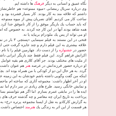
نگاه عمیق و انسانی به دیگر
فرهنگ
ها داشته ایم.
ساعت كار می كردیم. آقای نصریان پیش از میوه ممنوعه چ
كه باید حساب یك بازیگر موفق را از كار ناموفق جدا كرد
همه شاهد بودند آنها در این كار چه كردند. به خصوص كه ام
او می تواند از پس یك ملودرام بربیاید یا نه.
فتحی در این م
علاقه بیشتری به این فیلم دارم و چند جایزه گرفت حتی ا
حضور در
جشنواره
را از دست داد. چهارمین فیلم را با نام 
اكرانش فراهم گردد. این فیلم فقط چند بازیگر ایرانی دا
از ملیت های مختلف بودند. جز آقای كلاری هم بقیه عوامل ا
او درباره حضور فرزندانش در عرصه
هنر
هم عنوان داشت:
گردد. به هر حال این دو از كودكی با من همراه بوده اند. 
اینكه من گفت وگویی داشته باشم خودشان به این زمینه علا
او در آخر اظهار داشت: مجموعه آثاری كه ساخته ام ماحصل ۳۰ سال زندگی است كه
و نمایش خانگی رسید. طرح های زیادی در سر دارم اما نمی
ایده ها را در مابقی عمرم بسازم. اما اگر هم نتوانستم
پرداخت به تاریخ ایران چه معاصر و چه گذشته حرف های زی
به گزارش كاركادو به نقل از ایسنا مجموعه پرتره «رخ» به
هر قسمت از این اثر به زندگی یك
هنرمند
اختصاص داشت.