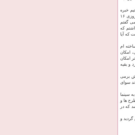
 با یك تیم خبره
داشتم كه علاقه مند به كار بودند. كار بسیار فشرده بود و زمانی كه پخش می شد ما سكانس های روزهای بعدی را می گرفتیم و شاید روزی ۱۶
می گفتم
اشتم كه
 كه آیا
كه ساخته ام
، امكان
تر امكان
 و بقیه
یش برمی
د سوای
ه سینما
رح ها و
د كه در
گردید و