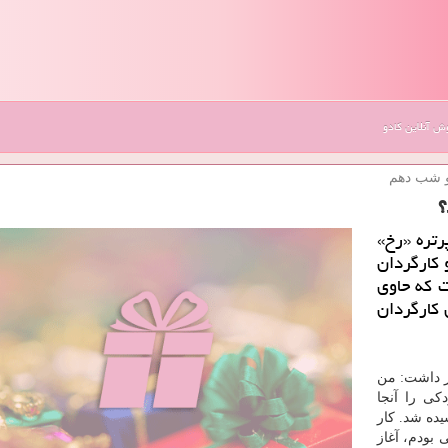
 آنلاین کادو
و شب دهم
؟
رتره «رخ»
 كارگردان
 كه حاوی
 كارگردان
ار داشت: من
كی را آنجا
یده شد. كار
ملی بودم، آغاز