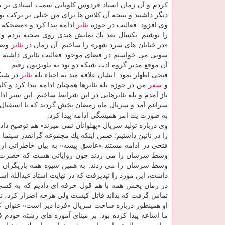
كردم و آن زمان استاد فردوس كاویانی سمت استادی بر م
دیگر داشتند و نتیجه آن كلاس ها برای من خیلی پر بركت بود
وی افزود: فعالیت در حوزه
تئاتر
ادامه پیدا كرد و «مضحكه 
را نوشتم. یكسال بعد یك نمایش هندی روی صحنه بردم و 
«در خیابان های سرد شهر» را ساختم. آن زمان در
تئاتر
وضعی
سویی می خواستم در فضای موجود فعالیت تئاتری داشته 
آن موقع مدیر گروه ادب شبكه دو بود به تلویزیون رفتم.
فتحی اظهار نمود: ایشان علاقه مند به احیاء تله
تئاتر
در شبكه
و
سفر
من در حوزه تله تئاترها همچنان ادامه پیدا كرد و
سراغم آمد و سریال ماه رمضان پخش گردید كه با استقبال 
به صورت یك امر همیشگی ادامه پیدا كرد.
وی درباره تولید سریال «پهلوانان نمی میرند» هم توضیح دا
را در نائین داشتیم؛ ضمن اینكه یك مجموعه گرانقدر سینما 
فتحی در ادامه مستند «عاشق پیشه» به بیان خاطراتی از 
وسط سرشان را می زدند چون روایاتی هست كه حضرت علی
وسط سرشان را می زدند. به همین شیوه همه بازیگران 
داشت، این مورد را نپذیرفت كه در نهایت استاد عبدالله اس
در زمان پخش همه با هم قول حرفه ای دادیم كه به كسی ن
تماس گرفت كه بداند قاتل كیست ولی هرچه اصرار كرد، نگف
او همینطور درباره ساخت سریال «فردا دیر است» عنوان ك
ما اشاعه پیدا كرده بود. بر مبنای آموزه های رشته خود