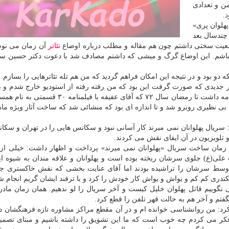
ن و تعدادی
.
پهلوان پری»
چندسال بعد
ت سختی داشتم چون هم مقاله و مطلب درباره اوضاع
تئاتر
آن زمان می نوش
باشم. این اوضاع گرگ و میشی كه داشتم مصادف شد با دعوت دكتر حسین س
 دو بود و در نتیجه این امكان فراهم گردید كه من هم تله تئاترهایی را بسازم.
 كار جدیدی كه صورت گرفت این بود كه من رفته رفته از استودیو خارج شدم و 
باز آمدم و تله تئاترهایی در این شرایط ساختم. این سیر ادامه داشت تا رمضان سال ۷۲ كه آقای عفیفه 
بی نظیری روبرو شد و تا اندازه ای بود كه منشائی شد كه ساخت آثار ویژه ما
د: سریال پهلوانان نمی میرند كار آسانی نبود و سكانس هایی را در تهران و سكا
و تلویزیون در آن ایفای نقش می كردند.
زمان ساخت سریال «پهلوانان نمی میرند» پرداخت و اظهار داشت: خیلی از پ
(ع) جلوی سرشان ریخته بوده است و پهلوانان و علاقه مندان به شیوه ا
وسط سرشان را تراشیده بودند اما آقای عنایت بخشی كه نقش خاكستری جذ
كندری كم كم و یواش و یواش كار خودش را كرد و با ترفند ایشان گریم انجام ش
گوییم قاتل پهلوان خلیل كیست و آخر سریال را لو ندهیم. همان زمان مادر
تم و آخر هم به حالت قهر تلفن را قطع كرد.
رد: من روانشناسی خوانده ام و در آن مقطع مراكز مشاوره تازه فرهنگشان د
م فكر می كردم چه خوب است كه ما این تشویق را داشته باشیم و مبنای تصمی