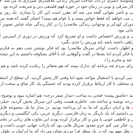
 وسوسه انگیزی در باب ساخت سریال زندگی ملاصدرای شیرازی به من شد. 
كار مترقی و نویی در زمان خود در حوزه فهم فلسفی دین و شریعت كرده بود.
 و ناصر تقوایی گفته می شد كه مقرر است این كار را بسازند. یك روز پ
 خواهید كه فقط خواص ببینند و یا عوام هم ببینند؟ ایشان گفتند كه همه مردم 
 دوران كودكی و نوجوانی زندگی ملاصدرا را در كنار زندگی شاه عباس تصویر ك
ال و ورزش اختصاص داشت و او تصریح كرد كه ورزش در دوری از استرس كا
اهی داشته باشد باید ورزش را جدی بگیرد.
 اظهار داشت: اواخر سریال ملاصدرا بود كه فكر نوشتن شب دهم به فكرم 
فكر كردم اما بعدها در گفت وگوهایی كه با آقای بشكوفه داشتیم به این نتیجه
عید و محرم را د
ای مردم چه برنامه ای تدارك ببینند كه هم شعائر را رعایت كرده باشد و هم 
می كردیم با استقبال مواجه شود اما وقتی كار پخش گردید، آن سطح از استقب
ای مختلف با كار ارتباط برقرار كرده بودند كه خستگی یك كار شاق و سخت از
تند «عاشق پیشه» فتحی به ساخت «مدار صفر درجه» هم اشاره نمود و توضیح د
درجه نوشته و ساخته شد. خاطرم هست وقتی این سریال پخش گردید، خیلی 
ها و ادیان دیگری كه ما به آن پرداخته بودیم. در مدار ما یك مجموعه قابل ا
ی داشتیم كه یك بازیگر به زبان فارسی، دیگری عربی، یكی انگلیسی و دیگری
عاطفی خوبی با متن و كار برقرار كرده بودند این تفاوت های زبانی در تعا
د. فكر می كنم جزو معدود سریال هایی بود كه بازتاب جهانی خوبی داشت و 
ین نظر مهم بود كه در یك منظر فرا مرزی نشان می داد كه ما ایرانیان در طول ت