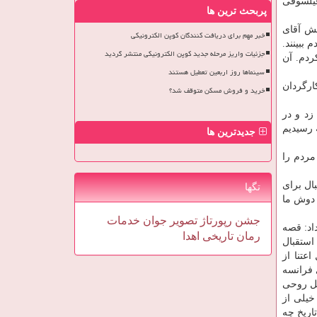
فیلسوفی
پربحث ترین ها
یش آقای
خبر مهم برای دریافت کنندگان کوپن الکترونیکی
ببینند.
جزئیات واریز مرحله جدید کوپن الکترونیکی منتشر گردید
ردم. آن
سینماها روز اربعین تعطیل هستند
رگردان
خرید و فروش مسکن متوقف شد؟
زد و در
 رسیدیم
جدیدترین ها
مردم را
ال برای
تگها
 دوش ما
جشن
رپورتاژ
تصویر
جوان
خدمات
اد: قصه
رمان
تاریخی
اهدا
استقبال
عتنا از
 فرانسه
مل روحی
خیلی از
اریخ چه