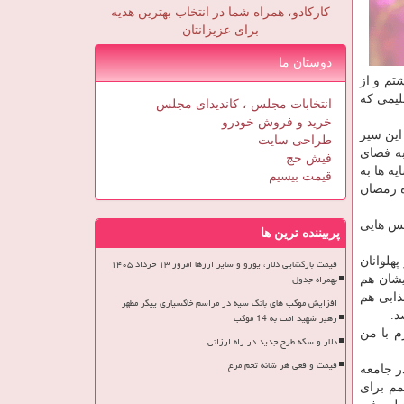
کارکادو، همراه شما در انتخاب بهترین هدیه
برای عزیزانتان
دوستان ما
تم و از
لیمی كه
انتخابات مجلس ، کاندیدای مجلس
خرید و فروش خودرو
 این سیر
طراحی سایت
به فضای
فیش حج
با فیلمنامه ۳۰ قسمتی به نام همسایه ها به
قیمت بیسیم
ه رمضان
نس هایی
پربیننده ترین ها
هلوانان
قیمت بازگشایی دلار، یورو و سایر ارزها امروز ۱۳ خرداد ۱۴۰۵
بهمراه جدول
یشان هم
ابی هم
افزایش موکب های بانک سپه در مراسم خاکسپاری پیکر مطهر
د.
رهبر شهید امت به 14 موکب
م با من
دلار و سکه طرح جدید در راه ارزانی
قیمت واقعی هر شانه تخم مرغ
ر جامعه
مم برای