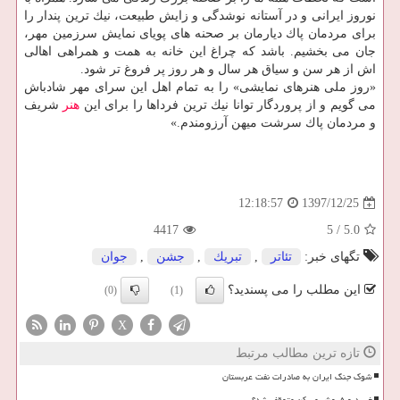
نوروز ایرانی و در آستانه نوشدگی و زایش طبیعت، نیك ترین پندار را
برای مردمان پاك دیارمان بر صحنه های پویای نمایش سرزمین مهر،
جان می بخشیم. باشد كه چراغ این خانه به همت و همراهی اهالی
اش از هر سن و سیاق هر سال و هر روز پر فروغ تر شود.
«روز ملی هنرهای نمایشی» را به تمام اهل این سرای مهر شادباش
می گویم و از پروردگار توانا نیك ترین فرداها را برای این
هنر
شریف
و مردمان پاك سرشت میهن آرزومندم.»
1397/12/25
12:18:57
4417
5
/
5.0
تگهای خبر:
تئاتر
,
تبریك
,
جشن
,
جوان
این مطلب را می پسندید؟
(0)
(1)
X
تازه ترین مطالب مرتبط
شوک جنگ ایران به صادرات نفت عربستان