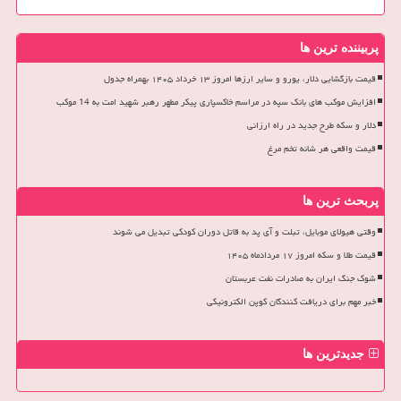
پربیننده ترین ها
قیمت بازگشایی دلار، یورو و سایر ارزها امروز ۱۳ خرداد ۱۴۰۵ بهمراه جدول
افزایش موکب های بانک سپه در مراسم خاکسپاری پیکر مطهر رهبر شهید امت به 14 موکب
دلار و سکه طرح جدید در راه ارزانی
قیمت واقعی هر شانه تخم مرغ
پربحث ترین ها
وقتی هیولای موبایل، تبلت و آی پد به قاتل دوران کودکی تبدیل می شوند
قیمت طلا و سکه امروز ۱۷ مردادماه ۱۴۰۵
شوک جنگ ایران به صادرات نفت عربستان
خبر مهم برای دریافت کنندگان کوپن الکترونیکی
جدیدترین ها