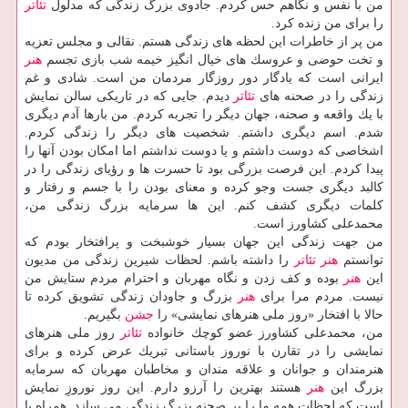
من با نفس و نگاهم حس كردم. جادوی بزرگ زندگی كه مدلول
تئاتر
را برای من زنده كرد.
من پر از خاطرات این لحظه های زندگی هستم. نقالی و مجلس تعزیه
و تخت حوضی و عروسك های خیال انگیز خیمه شب بازی تجسم
هنر
ایرانی است كه یادگار دور روزگار مردمان من است. شادی و غم
زندگی را در صحنه های
تئاتر
دیدم. جایی كه در تاریكی سالن نمایش
با یك واقعه و صحنه، جهان دیگر را تجربه كردم. من بارها آدم دیگری
شدم. اسم دیگری داشتم. شخصیت های دیگر را زندگی كردم.
اشخاصی كه دوست داشتم و یا دوست نداشتم اما امكان بودن آنها را
پیدا كردم. این فرصت بزرگی بود تا حسرت ها و رؤیای زندگی را در
كالبد دیگری جست وجو كرده و معنای بودن را با جسم و رفتار و
كلمات دیگری كشف كنم. این ها سرمایه بزرگ زندگی من،
محمدعلی كشاورز است.
من جهت زندگی این جهان بسیار خوشبخت و پرافتخار بودم كه
توانستم
هنر
تئاتر
را داشته باشم. لحظات شیرین زندگی من مدیون
این
هنر
بوده و كف زدن و نگاه مهربان و احترام مردم ستایش من
نیست. مردم مرا برای
هنر
بزرگ و جاودان زندگی تشویق كرده تا
حالا با افتخار «روز ملی هنرهای نمایشی» را
جشن
بگیریم.
من، محمدعلی كشاورز عضو كوچك خانواده
تئاتر
روز ملی هنرهای
نمایشی را در تقارن با نوروز باستانی تبریك عرض كرده و برای
هنرمندان و جوانان و علاقه مندان و مخاطبان مهربان كه سرمایه
بزرگ این
هنر
هستند بهترین را آرزو دارم. این روز نوروزِ نمایش
است كه لحظات همه ما را بر صحنه بزرگ زندگی می سازد. همراه با