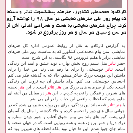
كاركادو: محمدعلی كشاورز، هنرمند پیشكسوت تئاتر و سینما
كه پیام روز ملی هنرهای نمایشی در سال ۹۸ را نوشته آرزو
كرد: چراغ هنرهای نمایشی به همت و همراهی اهالی اش از
هر سن و سیاق هر سال و هر روز پرفروغ تر شود.
به گزارش كاركادو به نقل از روابط عمومی اداره كل هنرهای
نمایشی، متن پیام محمدعلی كشاورز كه به مناسبت روز ملی هنرهای
نمایشی برابر با هفتم فروردین ۹۸ نگاشته، به این شرح است:
«هنر
تئاتر
مثل نسیم روح بخش بهاری، نوید عشق و امید این زندگی
است.
تئاتر
خوشبختی را برای ما رقم می زند. من خدا را برای
داشتن این موهبت بزرگ شاكر هستم. حالا كه به گذشته فكر می كنم
احساس خوشبختی می كنم. برای داشتن آن چه ثروت این زندگی
است. یكی از سرمایه های بزرگ من
هنر
تئاتر
است. با این
هنر
لحظه
های شیرین و غمگین را تجربه كردم. با این
هنر
در مقابل من آئینه ای
جلوه شده كه لحظات واقعی این حیات را در آن می بینم.
با
هنر
تئاتر
قصه بلند این زندگی، برای من روایت شیرینی شده كه در
جوانی سال های دور را تجسم كرده و حالا گذشته را مثل یك آسمان
آبی پشت كوه های بلند می بینم. شوق آفتاب و شور چیدن ستاره و
درك دریا و حس پرواز، همه و همه رویایی است كه در جهان صحنه با
تمام جان جویا شدم. این ها خیال نبود بلكه لحظه های شیرین بود كه