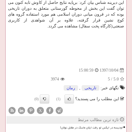
این دیرینه شناس بیان كرد: برپایه نتایج حاصل از كاوش تابه كنون می
توان گفت این بخش از محوطه گورستانی متعلق به دوران تاریخی
بوده كه در قرون میانی دوران اسلامی هم مورد استفاده گروه های
كوچ نشین قرار گرفته، علاوه بر آن شواهدی از كاربری
صنعتی(كارگاه پخت سفال) مشاهده می گردد.
1397/10/04
15:00:59
3974
5
/
5.0
تگهای خبر:
تاریخی
,
رمان
این مطلب را می پسندید؟
(0)
(1)
X
تازه ترین مطالب مرتبط
اودیسه در ایکس لو رفت ایلان ماسک در مقابل نولان!