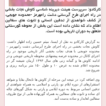
كاركادو: سرپرست هیئت دیرینه شناسی كاوش نجات بخشی
در راه اجرای طرح آبرسانی دشت رامهرمز -محدوده جوبجی،
از كشف شواهدی از تدفین انسانی و تابوت های سفالین
اطلاع داد كه نشان داده است این بخش از محوطه گورستانی
متعلق به دوران تاریخی بوده است.
به گزارش كاركادو به نقل از ایسنا، میثم حسین زاده اظهار داشت:
كاوش نجات بخشی در راه اجرای طرح آبرسانی دشت رامهرمز –
محدوده جوبجی با هدف نجات بخشی آثار تاریخی موجود در راه
اجرای كانال در محدوده عرصه پیشنهادی محوطه تاریخی جوبجی و در
ادامه كاوش ها و گمانه زنی های سال ۱۳۹۳ آرمان شیشه گر در
محدوده اعلام شده به عرض ۱۰ و طول ۱۵۰ متر برنامه ریزی و
شروع شد.
وی اضافه كرد: در نتیجه این مرحله از كاوش ها تابحال بقایا و شواهد
استقرارهای از دوره ایلام نو، پارتی و اسلامی به همراه شواهدی از
تدفین انسانی مربوط به دوره ایلامی و پارتی به شكل گورهای چاله
ای ساده و تابوت های سفالین به همراه گورنهاده هایی از نوع ظروف
سفالین لعابدار و ساده بدست آمد.