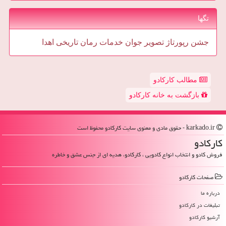
تگها
جشن
رپورتاژ
تصویر
جوان
خدمات
رمان
تاریخی
اهدا
مطالب کارکادو
بازگشت به خانه کارکادو
karkado.ir - حقوق مادی و معنوی سایت كاركادو محفوظ است
كاركادو
فروش کادو و انتخاب انواع کادویی ، کارکادو، هدیه ای از جنس عشق و خاطره
صفحات كاركادو
درباره ما
تبلیغات در كاركادو
آرشیو كاركادو