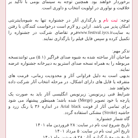
برخوردار خواهند بود. هم­چنین توجه به سینمای بومی با تاکید بر
خلاقیت و نواوری در اولویت انتخاب و داوری است.
توجه:
ثبت نام
و بارگذاری آثار در جشنواره تنها به شیوه‌یاینترنتی
امکان پذیر می باشد. ازاین رو لازم است درخواست کنندگان با رفتن
به سایتwww.festival.iycs.irفرم تقاضای شرکت در جشنواره را
تکمیل کرده و سپس فایل فیلم را بارگذاری نمایند.
تذکر مهم:
صاحبان آثار ساخته شده به شیوه صدای فراگیر (۵.۱) می توانندنسخه
مربوطه را به همراه نسخه صدای استریو به دبیرخانه جشنواره عرضه
نمایند.
بدیهی است به دلیل فراوانی آثار و محدودیت زمانی، فرمت های
متفرقه یا فایل های دارای اشکال، در مرحله انتخاب آثار شرکت داده
نخواهند شد.
شرایط فنی زیرنویس: زیرنویس انگلیسی آثار باید به صورت یک
پارچه با خود تصویر (Merge) شده باشد؛ همینطور پیشنهاد می شود
برای تمامی آثار از فونت Arial black در اندازه ۳۶ با رنگ زرد و
حاشیه (Stroke) مشکی استفاده گردد.
گاه شمار جشنواره:
تاریخ شروع ثبت نام در سایت: ۲۸ فروردین ماه ۱۴۰۱
تاریخ آخر ثبت نام در سایت: ۵ مرداد ۱۴۰۱
تاریخ شروع بارگذاری آثار: ۲۸ فروردین ماه ۱۴۰۱