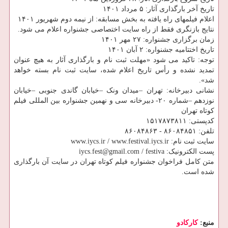
تاریخ آخر بارگذاری آثار: ۵ مرداد ۱۴۰۱
اعلام فیلمهای راه یافته به بخش مسابقه: از نیمه دوم شهریور ۱۴۰۱
نتایج بازنگری فقط از راه سایت اختصاصی جشنواره اعلام می شود.
زمان برگزاری جشنواره: ۲۷ مهر ۱۴۰۱
تاریخ اختتامیه جشنواره: ۲ آبان ۱۴۰۱
توجه: تاکید می شود «مهلت ثبت نام و بارگذاری آثار به هیچ عنوان
تمدید نشده و رأس تاریخ اعلام شده، سایت ثبت نام بسته خواهد
شد».
نشانی دبیرخانه: تهران –میدان ونک –خیابان گاندی جنوبی –خیابان
نوزدهم –شماره ۲۰- دبیرخانه سی و نهمین جشنواره بین المللی فیلم
کوتاه تهران
کدپستی: ۱۵۱۷۸۷۳۸۱۱
تلفن: ۸۶۰۸۴۸۵۱ - ۸۶۰۸۴۸۶۳
سایت ثبت نام: www.iycs.ir / www.festival.iycs.ir
پست الکترونیک: iycs.fest@gmail.com / festiva
متن کامل فراخوان جشنواره فیلم کوتاه تهران در سایت آن بارگذاری
شده است.
منبع:
كاركادو