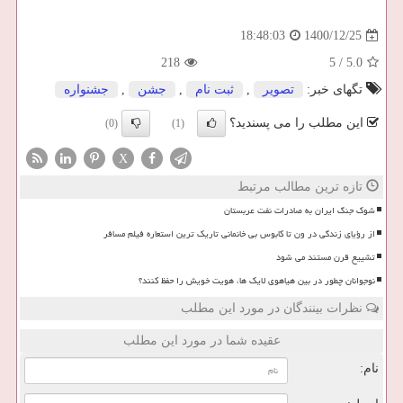
1400/12/25
18:48:03
218
5
/
5.0
تگهای خبر:
تصویر
,
ثبت نام
,
جشن
,
جشنواره
این مطلب را می پسندید؟
(0)
(1)
X
تازه ترین مطالب مرتبط
شوک جنگ ایران به صادرات نفت عربستان
از رؤیای زندگی در ون تا کابوس بی خانمانی تاریک ترین استعاره فیلم مسافر
تشییع قرن مستند می شود
نوجوانان چطور در بین هیاهوی لایک ها، هویت خویش را حفظ کنند؟
نظرات بینندگان در مورد این مطلب
عقیده شما در مورد این مطلب
نام: