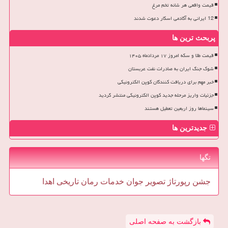
قیمت واقعی هر شانه تخم مرغ
12 ایرانی به آکادمی اسکار دعوت شدند
پربحث ترین ها
قیمت طلا و سکه امروز ۱۷ مردادماه ۱۴۰۵
شوک جنگ ایران به صادرات نفت عربستان
خبر مهم برای دریافت کنندگان کوپن الکترونیکی
جزئیات واریز مرحله جدید کوپن الکترونیکی منتشر گردید
سینماها روز اربعین تعطیل هستند
جدیدترین ها
تگها
جشن
رپورتاژ
تصویر
جوان
خدمات
رمان
تاریخی
اهدا
بازگشت به صفحه اصلی