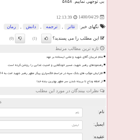
بی توجهی نماییم. ۵۸۵۸
1400/04/29
12:13:39
تگهای خبر:
تئاتر
,
ترجمه
,
دانش
,
رمان
این مطلب را می پسندید؟
(0)
(1)
تازه ترین مطالب مرتبط
شام غریبان آقای شهید و ملتی ایستاده بر عهد
رهنمودهای رهبر شهید، مسیر خودکفایی و امنیت غذایی را روشن کرده است
افزایش موکب های بانک سپه در مراسم خاکسپاری پیکر مطهر رهبر شهید امت به 14 موکب
از لحظه وداع تا بریده شدن سر مطهر بهترین بنده خدا
نظرات بینندگان در مورد این مطلب
ع
نام:
ایمیل:
عقیده: