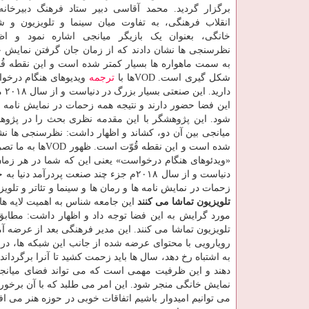
برگزار گردید. محمد آقاسی دبیر ستاد فرهنگ دبیرخانه
انقلاب فرهنگی، به تفاوت میان سینما و تلویزیون و 
خانگی، بعنوان یک بازیگر میانجی اشاره نمود و اظ
نظرسنجی ها نشان دادند که از زمان جان گرفتن نمایش خ
شکل گیری است. VODها با
ترجمه
ویدیوهای هنگام درخوا
دا
این فضا حضور دارند و نتیجه همه زحمات در نمایش نامه 
شود. این پژوهشگر با این مقدمه نظری بحث را در پژوهش
میانجی بین آن دو، کشاند و اظهار داشت: نظرسنجی ها نشا
«ویدئوهای هنگام درخواست» یعنی این که شما در هر زمان 
دنیاست و از سال ۲۰۱۸م جزء چند صنعت پر
زحمات در نمایش نامه ها و رمان ها و سینما و تئاتر و تلویزیون، در این VODها به معرض نم
تلویزیون تماشا می کنند
این جامعه شناس به اهمیت لایه ها
تلویزیون تماشا می کنند. این مدیر فرهنگی بعد از عرضه آ
رویارویی با محتوای عرضه شده از جانب این شبکه ها، د
به اشتباه رخ دهد، سال ها باید زحمت کشید تا آنرا برگرد
دهند و این ظرفیت مهمی است که می تواند فضای میانجی 
نمایش خانگی منجر شود. این امر می طلبد که با آن برخ
می توانیم امیدوار باشیم اتفاقات خوبی در حوزه هنر می افت