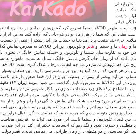
 شورایعالی
شبکه نمایش
هار داشت:
انگی تمایل
به سمت ماهواره ها بسیار کمتر شده است و این نقطه قُوّت است. ظهور VODها به ما تصریح کرد که پژوهش نماییم در دنیا
ست یعنی این که شما در هر زمان و در هر جایی که اراده کنید به این ابزار
رید. این صنعتی بسیار بزرگ در دنیاست و از سال ۲۰۱۸ میلادی جزء چند صنعت پردرآمد دنیا به حساب می آید. بیشتر از نیمی از ج
ها و
رمان
ها و سینما و
تئاتر
و تلویزیون، در این VODها به معرض نما
 خود به تفاوت میان سینما و تلویزیون و «شبکه نمایش خانگی»، بعنوان یک
ن دادند که از زمان جان گرفتن نمایش خانگی تمایل به سمت ماهواره ها بسی
شده است و این نقطه قُوّت است. 
و در هر جایی که اراده کنید به این ابزار دسترسی دارید. این صنعتی بسیار 
درآمد دنیا به حساب می آید. بیشتر از نیمی از جمعیت جهان در این فضا حضور دارند و ماح
ایش گذاشته می شود.
مردم ایران 
 و به اصطلاح برگه های زرد صفحات مجازی در افکار عمومی مردم و نظرسنجی 
مورد گرایش به این فضا توجه داد و اظهار داشت: مطابق
مار تفصیلی در مورد وضعیت شبکه­ های نمایش خانگی در ایران و هم رفتار مخا
ر جمع بندی سخنان خود اظهار داشت: تغییر ذائقه هنری مردم خطری جدی است
اند. بعد از پژوهش متوجه شدیم که مردم به شبکه نمایش خانگی اقبال فراوانی 
بین فضای تلویزیون و سینما باشد. این مورد می تواند به آفرینش مخاطب 
ورد منطقی و حقوقی شود و نگذاریم که احساسات حکمرانی کند. در این صورت
د. اگر سیاستی را در مقطعی از زمان طراحی می نماییم، نباید با تغییر دولت ها