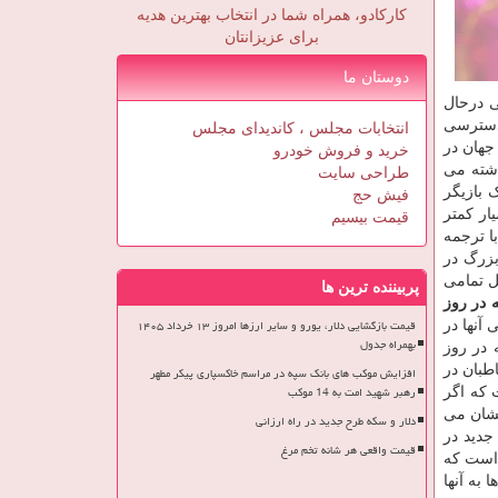
کارکادو، همراه شما در انتخاب بهترین هدیه
برای عزیزانتان
دوستان ما
 چه اتفاقی درحال
 دسترسی
انتخابات مجلس ، کاندیدای مجلس
معیت جهان در
خرید و فروش خودرو
یش گذاشته می
طراحی سایت
 بازیگر
فیش حج
ار کمتر
قیمت بیسیم
ظهور VODها به ما تصریح کرد که پژوهش نماییم در دنیا چه اتفاقی درحال شکل گیری است. VODها با ترجمه
بزرگ در
صل تمامی
پربیننده ترین ها
۱۱۲ دقیقه در روز
قیمت بازگشایی دلار، یورو و سایر ارزها امروز ۱۳ خرداد ۱۴۰۵
آنها در
بهمراه جدول
 نظرسنجی ما در مرکز افکارسنجی جهاد دانشگاهی، مردم ایران ۱۱۲ دقیقه در روز
طبان در
افزایش موکب های بانک سپه در مراسم خاکسپاری پیکر مطهر
رهبر شهید امت به 14 موکب
 که اگر
نشان می
دلار و سکه طرح جدید در راه ارزانی
جدید در
قیمت واقعی هر شانه تخم مرغ
 است که
 به آنها