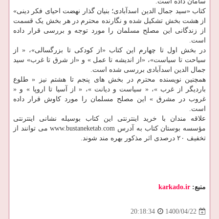
سامان داده است.
کتاب «سید جمال الدین اسدآبادی؛ بنیان گذار نهضت احیای فکر دینی»
از هشت بخش تشکیل شده و نگارنده محترم در هر بخش یک قسمت
از زندگانی این مصلح مسلمان را مورد توجه و بررسی قرار داده
است.
در بخش اول تا چهارم این کتاب «از کودکی تا بزرگسالی»، « از
سیاحت تا سیاست»، «از اندیشه تا عمل » و «از شرق تا غرب» سید
جمال الدین اسدآبادی بررسی شده است.
همچنین نویسنده محترم در بخش های پنجم تا هشتم نیز « طلوع
باردیگر از غرب »، « سیاست و دیانت »، « از آسیا تا اروپا » و «
غروب در مشرق » این مصلح مسلمان را مورد کاوش قرار داده
است.
علاقه مندان با خرید اینترنتی این کتاب بوسیله نشانی اینترنتی
مؤسسه بوستان کتاب به آدرس www.bustaneketab.com می توانند از
تخفیف ۲۰ درصدی اثر مذکور بهره مند شوند.
منبع:
karkado.ir
1400/04/22
20:18:34