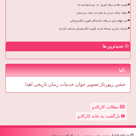
قیمت طلا و سکه امروز ۱۷ مردادماه ۱۴۰۵
شوک جنگ ایران به صادرات نفت عربستان
خبر مهم برای دریافت کنندگان کوپن الکترونیکی
جزئیات واریز مرحله جدید کوپن الکترونیکی منتشر گردید
جدیدترین ها
تگها
جشن
رپورتاژ
تصویر
جوان
خدمات
رمان
تاریخی
اهدا
مطالب کارکادو
بازگشت به خانه کارکادو
karkado.ir - حقوق مادی و معنوی سایت كاركادو محفوظ است