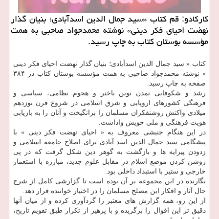
کارکادو: قم کتاب «سید جمال الدین اسدآبادی؛ بنیان گذار
نهضت احیای فکر دینی» نوشته محمدجواد صاحبی به همت
مؤسسه بوستان کتاب به چاپ رسید.
کتاب « سید جمال الدین اسدآبادی؛ بنیان گذار نهضت احیای فکر دینی
» نوشته محمدجواد صاحبی به همت مؤسسه بوستان کتاب در ۳۸۴
صفحه به چاپ رسید.
رشد و شکوفایی تمدن نوین باختر و هجوم نظامی، سیاسی و
فرهنگی کشورهای اروپایی و شرق اسلامی در شروع قرن نوزدهم
میلادی واکنش روشنفکران مسلمان را برانگیخت و آنان را به بازیابی
هویت فرهنگی و ملی خویش واداشت.
در این هنگام جنبشی معروف به « احیای نهضت فکر دینی » با
پیشگامی سید جمال الدین اسد آبادی برای اصلاح جامعه اسلامی و
زدودن پیرایه ها و بازگشت به گوهر دین شکل گرفت که در پی
روشن کردن موضع اسلام در مقابل علوم جدید، مبارزه با استعمار
خارجی و ستیز با استبداد داخلی بود.
نگارنده در این مجموعه بر آن بوده است تا گزارشی کامل از شرح
حال آثار و افکار این مصلح مسلمان را در اختیار خواننده قرار دهد.
از این رو، همه گزارش های معتبر را گردآوری کرده و از میان آنها
دقیق تر این اقوال را برگزیده و با پرهیز از تکرار طبق تقویم تاریخ،