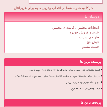
کارکادو، همراه شما در انتخاب بهترین هدیه برای عزیزانتان
دوستان ما
انتخابات مجلس ، کاندیدای مجلس
خرید و فروش خودرو
طراحی سایت
فیش حج
قیمت بیسیم
پربیننده ترین ها
قیمت بازگشایی دلار، یورو و سایر ارزها امروز ۱۳ خرداد ۱۴۰۵ بهمراه جدول
افزایش موکب های بانک سپه در مراسم خاکسپاری پیکر مطهر رهبر شهید امت به 14 موکب
دلار و سکه طرح جدید در راه ارزانی
قیمت واقعی هر شانه تخم مرغ
پربحث ترین ها