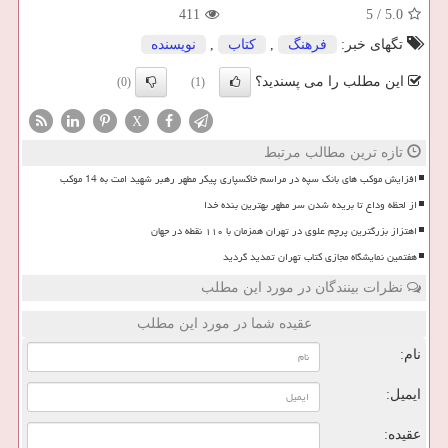
411
5
/
5.0
تگهای خبر:
فرهنگ
,
كتاب
,
نویسنده
این مطلب را می پسندید؟
(0)
(1)
X
تازه ترین مطالب مرتبط
افزایش موکب های بانک سپه در مراسم خاکسپاری پیکر مطهر رهبر شهید امت به 14 موکب
از لحظه وداع تا بریده شدن سر مطهر بهترین بنده خدا
اهتزاز بزرگترین پرچم علوی در تهران همزمان با ۱۱۰ نقطه در جهان
هفتمین نمایشگاه مجازی کتاب تهران تمدید گردید
نظرات بینندگان در مورد این مطلب
عقیده شما در مورد این مطلب
نام:
ایمیل:
عقیده: