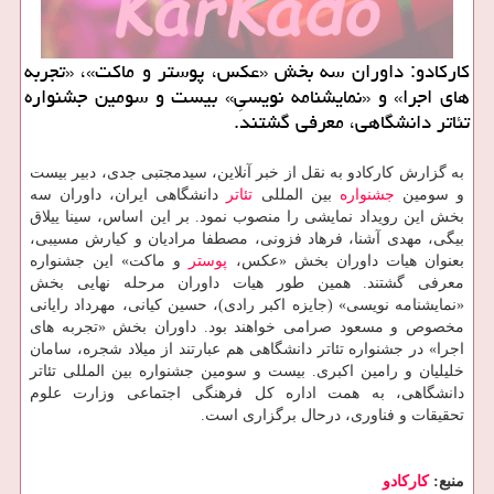
کارکادو: داوران سه بخش «عکس، پوستر و ماکت»، «تجربه
های اجرا» و «نمایشنامه نویسیِ» بیست و سومین جشنواره
تئاتر دانشگاهی، معرفی گشتند.
به گزارش کارکادو به نقل از خبر آنلاین، سیدمجتبی جدی، دبیر بیست
و سومین
جشنواره
بین المللی
تئاتر
دانشگاهی ایران، داوران سه
بخش این رویداد نمایشی را منصوب نمود. بر این اساس، سینا ییلاق
بیگی، مهدی آشنا، فرهاد فزونی، مصطفا مرادیان و کیارش مسیبی،
بعنوان هیات داوران بخش «عکس،
پوستر
و ماکت» این جشنواره
معرفی گشتند. همین طور هیات داوران مرحله نهایی بخش
«نمایشنامه نویسی» (جایزه اکبر رادی)، حسین کیانی، مهرداد رایانی
مخصوص و مسعود صرامی خواهند بود. داوران بخش «تجربه های
اجرا» در جشنواره تئاتر دانشگاهی هم عبارتند از میلاد شجره، سامان
خلیلیان و رامین اکبری. بیست و سومین جشنواره بین المللی تئاتر
دانشگاهی، به همت اداره کل فرهنگی اجتماعی وزارت علوم
تحقیقات و فناوری، درحال برگزاری است.
منبع:
كاركادو