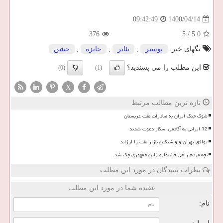
1400/04/14
09:42:49
376
5
/
5.0
تگهای خبر:
پوستر
,
تئاتر
,
جایزه
,
جشن
این مطلب را می پسندید؟
(0)
(1)
X
تازه ترین مطالب مرتبط
شوک جنگ ایران به صادرات نفت عربستان
12 ایرانی به آکادمی اسکار دعوت شدند
توافق تهران و واشنگتن بازار نفت را لرزاند
بچه مردم راهی جشنواره زلین جمهوری چک شد
نظرات بینندگان در مورد این مطلب
عقیده شما در مورد این مطلب
نام: