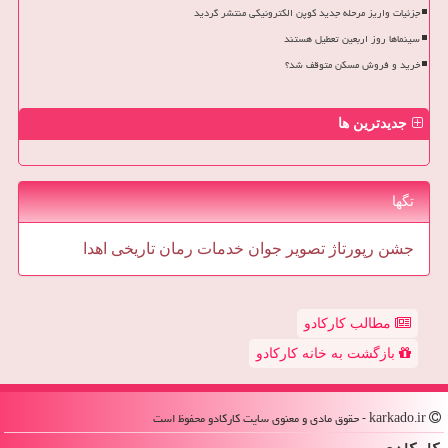
جزئیات واریز مرحله جدید کوپن الکترونیکی منتشر گردید
سینماها روز اربعین تعطیل هستند
خرید و فروش مسکن متوقف شد؟
جدیدترین ها
تگها
جشن
رپورتاژ
تصویر
جوان
خدمات
رمان
تاریخی
اهدا
مطالب کارکادو
بازگشت به خانه کارکادو
karkado.ir - حقوق مادی و معنوی سایت كاركادو محفوظ است