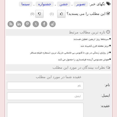
تگهای خبر:
تصویر
,
جشن
,
جشنواره
,
سینما
این مطلب را می پسندید؟
(0)
(1)
X
تازه ترین مطالب مرتبط
سینماها روز اربعین تعطیل هستند
ترمز معامله قرن کشیده شد
از رؤیای زندگی در ون تا کابوس بی خانمانی تاریک ترین استعاره فیلم مسافر
هوش مصنوعی آینده فیلمسازی را متحول می کند
نظرات بینندگان در مورد این مطلب
عقیده شما در مورد این مطلب
نام:
ایمیل:
عقیده: