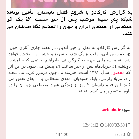
به گزارش کارکادو با شروع فصل تابستان، تأمین برنامه
شبکه پنج سیما هرشب پس از خبر ساعت 24 یک اثر
سینمایی از سینمای ایران و جهان را تقدیم نگاه مخاطبان می
کند.
به گزارش کارکادو به نقل از خبر آنلاین، در هفته جاری آثاری چون:
چ، لامپ مهتابی، وقت بزرگ شدنه، سریع و خشن و... پخش خواهد
شد. فیلم سینمایی «چ» به کارگردانی «ابراهیم حاتمی کیا» امشب
دوشنبه 31 خردادماه پس از خبر ساعت 24 پخش می شود. در این اثر
که
محصول
سال ۱۳۹۲ است، هنرمندانی چون فریبرز عرب نیا، سعید
راد، مریلا زارعی، بابک حمیدیان، مهدی سلطانی و... ایفای نقش می
کنند. این فیلم داستان ۲ روز از زندگی شهید مصطفی چمران را در
پاوه به تصویر می کشد. ۵۸۵۸
منبع:
karkado.ir
1400/03/30
13:41:12
487
5
/
5.0