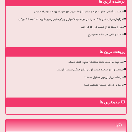
پربیننده ترین ها
قیمت بازگشایی دلار، یورو و سایر ارزها امروز ۱۳ خرداد ۱۴۰۵ بهمراه جدول
افزایش موکب های بانک سپه در مراسم خاکسپاری پیکر مطهر رهبر شهید امت به 14 موکب
دلار و سکه طرح جدید در راه ارزانی
قیمت واقعی هر شانه تخم مرغ
پربحث ترین ها
خبر مهم برای دریافت کنندگان کوپن الکترونیکی
جزئیات واریز مرحله جدید کوپن الکترونیکی منتشر گردید
سینماها روز اربعین تعطیل هستند
خرید و فروش مسکن متوقف شد؟
جدیدترین ها
تگها