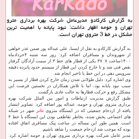
به گزارش کارکادو مدیرعامل شرکت بهره برداری مترو
تهران و حومه اظهار داشت: نبود پایانه با اهمیت ترین
مشکل در خط 3 متروی تهران است.
به گزارش کارکادو به نقل از ایسنا، علی عبداله پور ضمن عذر خواهی
از شهروندان و مسافران اضافه کرد: روز سه شنبه ۴خردادماه
۱۴۰۰ساعت ۷: ۳۷ یکی از قطار های خط ۳ از سمت آزادگان گرفتار
نقص فنی شد و تا خارج کردن این قطار از سیستم حدود پانزده دقیقه
سرویس دهی در این خط با تاخیر انجام شد.
وی اشاره کرد: دلیل طولانی شدن زمان خارج کردن قطار از مسیر به
سبب نبود پایانه بود، اما با تلاش همکاران در نخستین فرصت این
مشکل رفع و حرکت قطارها به حالت عادی بازگشت.
طبق گزارش مدیریت ارتباطات و امور بین الملل شرکت بهره
برداری متروی تهران و حومه، عبداله پور اضافه کرد: تصاویر انتشار
یافته از ازدحام جمعیتی که در ایستگاه متروی
تئاتر
شهر در شبکه
های اجتماعی پخش شده، بخاطر تقاطعی بودن این ایستگاه با خط ۴
است. همین طور این مساله در ساعت پیک مسافری اتفاق افتاده
بوده که موجب شد ازدحام جمعیت را شاهد باشیم.
مدیر عامل شرکت بهره برداری متروی تهران و حومه اشاره کرد: