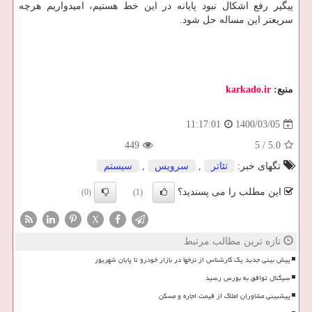
پیگیر رفع اشکال نبود پایانه در این خط هستیم، امیدواریم هرچه
سریعتر این مساله حل شود.
منبع:
karkado.ir
1400/03/05
11:17:01
449
5
/
5.0
تگهای خبر:
تئاتر
,
سرویس
,
سیستم
این مطلب را می پسندید؟
(0)
(1)
X
تازه ترین مطالب مرتبط
پیش بینی جدید یک کارشناس از نرخها در بازار خودرو تا پایان شهریور
سیگنال توافق به بورس رسید
پیشبینی مشاوران املاک از قیمت اجاره و مسکن