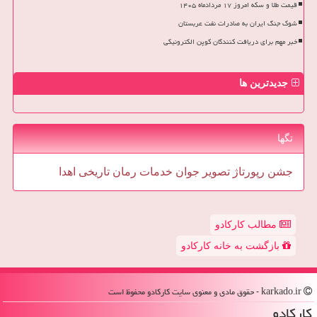
قیمت طلا و سکه امروز ۱۷ مردادماه ۱۴۰۵
شوک جنگ ایران به صادرات نفت عربستان
خبر مهم برای دریافت کنندگان کوپن الکترونیکی
جدیدترین ها
تگها
جشن
رپورتاژ
تصویر
جوان
خدمات
رمان
تاریخی
اهدا
مطالب کارکادو
بازگشت به خانه کارکادو
karkado.ir - حقوق مادی و معنوی سایت كاركادو محفوظ است
كاركادو