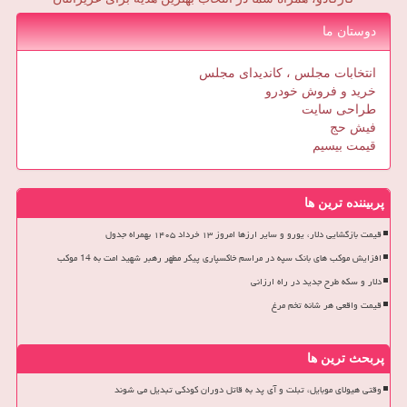
دوستان ما
انتخابات مجلس ، کاندیدای مجلس
خرید و فروش خودرو
طراحی سایت
فیش حج
قیمت بیسیم
پربیننده ترین ها
قیمت بازگشایی دلار، یورو و سایر ارزها امروز ۱۳ خرداد ۱۴۰۵ بهمراه جدول
افزایش موکب های بانک سپه در مراسم خاکسپاری پیکر مطهر رهبر شهید امت به 14 موکب
دلار و سکه طرح جدید در راه ارزانی
قیمت واقعی هر شانه تخم مرغ
پربحث ترین ها
وقتی هیولای موبایل، تبلت و آی پد به قاتل دوران کودکی تبدیل می شوند