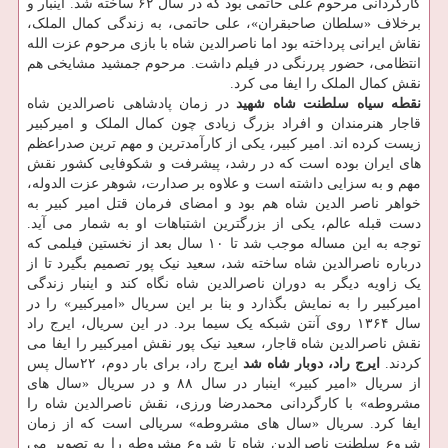
کارگردانی مرحوم علی حاتمی بود که در سال ۶۲ ساخته شد. اینبار و
برخلاف «سلطان صاحبقران»، علی حاتمی، به زندگی کمال الملک،
نقاش ایرانی پرداخته بود اما ناصرالدین شاه با بازی مرحوم عزت الله
انتظامی، حضور پررنگی در فیلم داشت. مرحوم جمشید مشایخی هم
نقش کمال الملک را ایفا می کرد.
نقطه سیاه سلطنت شاه شهید
در زمان پادشاهی ناصرالدین شاه
قاجار هنرمندان و افراد بزرگ زیادی چون کمال الملک و امیرکبیر
زیست کرده اند. امیر کبیر، یکی از کارآمدترین و مهم ترین صدراعظم
های ایران بوده است که در رشد، پیشرفت و شکوفایی کشور نقش
مهم و به سزایی داشته است و علاوه بر صدارت، شوهر عزت الدوله،
خواهر ناصر الدین شاه هم بود و امضای فرمان قتل امیر کبیر به
دست قبله عالم، یکی از بزرگترین اشتباهات او به شمار می آید.
توجه به این مساله موجب شد تا ۱۰ سال بعد از نخستین فیلمی که
درباره ناصرالدین شاه ساخته شد، سعید نیک پور تصمیم بگیرد تا از
یک زاویه دیگر به دوران ناصرالدین شاه نگاه کند و اینبار زندگی
امیرکبیر را به نمایش بگذارد و بنا بر این سریال «امیرکبیر» را در
سال ۱۳۶۴ روی آنتن شبکه یک سیما برد. در این سریال، ایرج راد
نقش ناصرالدین شاه قاجار، سعید نیک پور نقش امیرکبیر را ایفا می
کردند.
ایرج راد، دوبار شاه شد
ایرج راد، برای بار دوم، ۲۲سال پس
از سریال «امیر کبیر» اینبار در سال ۸۸ و در سریال «سال های
مشروطه» با کارگردانی محمدرضا ورزی، نقش ناصرالدین شاه را
ایفا کرد. سریال «سال های مشروطه» سریالی است که از زمان
شروع سلطنت ناصرالدین شاه تا شروع مشروطه را به تصویر می