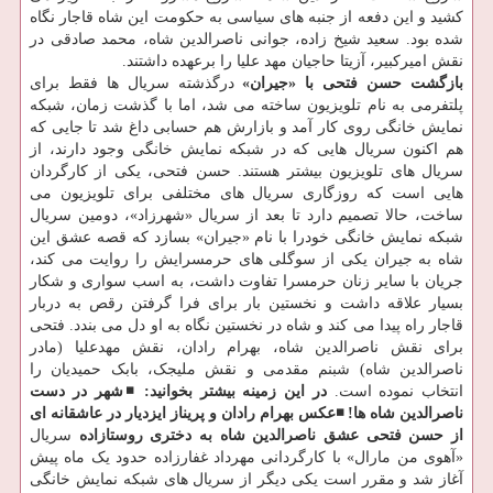
کشید و این دفعه از جنبه های سیاسی به حکومت این شاه قاجار نگاه
شده بود. سعید شیخ زاده، جوانی ناصرالدین شاه، محمد صادقی در
نقش امیرکبیر، آزیتا حاجیان مهد علیا را برعهده داشتند.
بازگشت حسن فتحی با «جیران»
درگذشته سریال ها فقط برای
پلتفرمی به نام تلویزیون ساخته می شد، اما با گذشت زمان، شبکه
نمایش خانگی روی کار آمد و بازارش هم حسابی داغ شد تا جایی که
هم اکنون سریال هایی که در شبکه نمایش خانگی وجود دارند، از
سریال های تلویزیون بیشتر هستند. حسن فتحی، یکی از کارگردان
هایی است که روزگاری سریال های مختلفی برای تلویزیون می
ساخت، حالا تصمیم دارد تا بعد از سریال «شهرزاد»، دومین سریال
شبکه نمایش خانگی خودرا با نام «جیران» بسازد که قصه عشق این
شاه به جیران یکی از سوگلی های حرمسرایش را روایت می کند،
جریان با سایر زنان حرمسرا تفاوت داشت، به اسب سواری و شکار
بسیار علاقه داشت و نخستین بار برای فرا گرفتن رقص به دربار
قاجار راه پیدا می کند و شاه در نخستین نگاه به او دل می بندد. فتحی
برای نقش ناصرالدین شاه، بهرام رادان، نقش مهدعلیا (مادر
ناصرالدین شاه) شبنم مقدمی و نقش ملیجک، بابک حمیدیان را
انتخاب نموده است.
در این زمینه بیشتر بخوانید:
◾️شهر در دست
ناصرالدین شاه ها!
◾️عکس بهرام رادان و پریناز ایزدیار در عاشقانه ای
از حسن فتحی
عشق ناصرالدین شاه به دختری روستازاده
سریال
«آهوی من مارال» با کارگردانی مهرداد غفارزاده حدود یک ماه پیش
آغاز شد و مقرر است یکی دیگر از سریال های شبکه نمایش خانگی