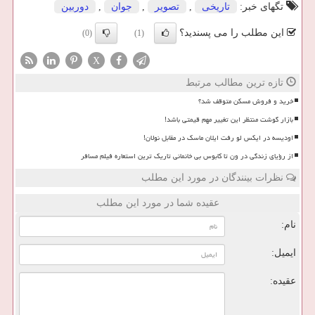
تگهای خبر:
تاریخی
,
تصویر
,
جوان
,
دوربین
این مطلب را می پسندید؟
(0)
(1)
X
تازه ترین مطالب مرتبط
خرید و فروش مسکن متوقف شد؟
بازار گوشت منتظر این تغییر مهم قیمتی باشد!
اودیسه در ایکس لو رفت ایلان ماسک در مقابل نولان!
از رؤیای زندگی در ون تا کابوس بی خانمانی تاریک ترین استعاره فیلم مسافر
نظرات بینندگان در مورد این مطلب
عقیده شما در مورد این مطلب
نام:
ایمیل:
عقیده: