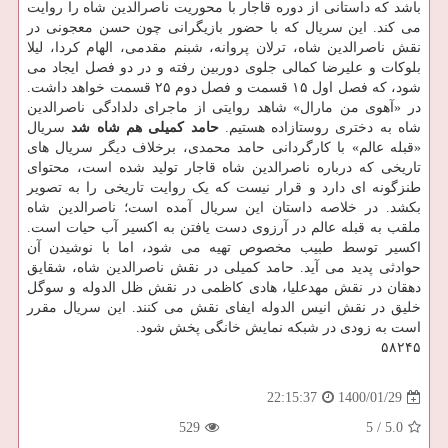
باشد که داستانی از دوره قاجار با محوریت ناصرالدین شاه را روایت
می کند. این سریال که با حضور بازیگرانی چون حسن معجونی در
نقش ناصرالدین شاه، ترلان پروانه، شبنم مقدمی، الهام کردا، لیلا
بلوکات و علیرضا کمالی جلوی دوربین رفته و در دو فصل ایجاد می
شود، که فصل اول ۱۵ قسمت و فصل دوم ۲۵ قسمت خواهد داشت.
در «آهوی من مارال» شاهد روایتی از ماجرای دلدادگی ناصرالدین
شاه به دختری روستازاده هستیم.
حامد کمیلی هم شاه شد
سریال
«قبله عالم» با کارگردانی حامد محمدی، برخلاف دیگر سریال های
تاریخی که درباره ناصرالدین شاه قاجار تولید شده است، محتوای
طنزگونه ای دارد و قرار نیست که یک روایت تاریخی را به تصویر
بکشد. در خلاصه داستان این سریال آمده است؛ ناصرالدین شاه
ملقب به قبله عالم در آرزوی دست یافتن به اکسیر آب حیات است.
اکسیر توسط طبیب مخصوص تهیه می شود، اما با نوشیدن آن
حوادثی پدید می آید. حامد کمیلی در نقش ناصرالدین شاه، شقایق
دهقان در نقش مهدعلیا، هادی کاظمی در نقش ظل الدوله و سوگل
خلیق در نقش انیس الدوله ایفای نقش می کنند. این سریال مقرر
است به زودی در شبکه نمایش خانگی پخش شود.
۵۸۲۴۵
1400/01/29
22:15:37
529
5
/
5.0