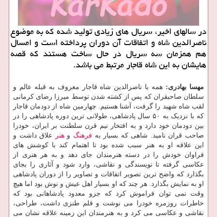
در سالهای اخیر، سریال های زیادی تولید شده که به موضوع
ناصرالدین شاه و اتفاقات آن دوران پرداخته است و امسال
هم همزمان سه سریال در حال ساخت هستند که قصه
هایشان به این شاه قاجار مرتبط می باشد.
مهسا بهادری:
همه با ناصرالدین شاه قاجار معروف به قبله عالم و
سلطان صاحبقران که پس از کشته شدن توسط میرزا رضای کرمانی
لقب شاه شهید را گرفت، آشنا هستیم. چهارمین شاه از دودمان قاجار
که با نزدیک به ۵۰ سال پادشاهی، طولانی ترین دوره پادشاهی را در
بین دودمان خود دارد و به افتخار نیم قرن سلطنت بر ایران، خودرا
صاحب قران نامید. شاهی که بسیار به
فرهنگ
و
هنر
علاق داشت و
این علاقه او به هنر سبب شده بود تا اهتمام کند با کوشش های
فراوان خودش را در دسته هنرمندان جای دهد و به هر هنری از
عکاسی گرفته تا نویسندگی و نقاشی، وارد شود و آثاری را بجای
بگذارد که واضح ترین تصویر اتفاقات و تصاویر را از دوران پادشاهی
او به نمایش بگذارد. هر چند که او بسیار اهل عیش و نوش بود اما هیچ
وقت نمی توان فراموش کرد که جزو معدود پادشاهانی بود که
خاطرات روزمره خودرا می نوشت و قلم طنزی داشت، طراحی،
نقاشی و عکاسی می کرد و به هنرمندان این زمینه علاقه نشان می