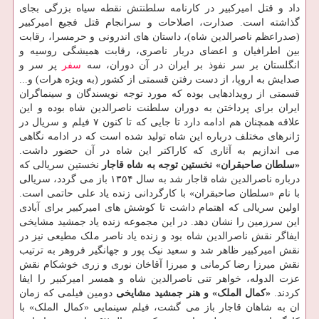
داد و قتل امیرکبیر در کارنامه سلطنتش نقطه سیاه بزرگی بجای
گذاشته است. صدارت، اصلاحات و سرانجام قتل فجیع امیرکبیر
(صدراعظم ناصرالدین شاه)، داستان های اندرونی و حرمسرا، رقابت
بین اطرافیان و اعضای دربار ناصری، رقابت همیشگی روسیه و
انگلستان بر سر نفوذ بر ایران در آن دوران، سه
سفر
پر سر و
صدایش به اروپا، از دست رفتن قسمتی از کشور (به ویژه هرات) و...
قسمتی از رویدادهایی بوده که مورد توجه نویسندگان و سینماگران
ایران برای پرداختن به دوران سلطنت ناصرالدین شاه بوده و این
علاقه همچنان هم ادامه دارد تا جایی که تا کنون ۷ فیلم و سریال در
ژانرهای مختلف درباره این شاه تولید شده است که در ادامه نگاهی
می اندازیم به آثاری که کاراکتر این شاه در آن حضور داشت.
«سلطان صاحبقران» نخستین توجه به شاه قاجار
نخستین سریالی که
درباره ناصرالدین شاه قاجار شد به سال ۱۳۵۴ باز می گردد، سریالی
با نام «سلطان صاحبقران» با کارگردانی زنده یاد علی حاتمی است.
اولین سریالی که اهتمام داشت تا کوشش های امیرکبیر برای آبادی
این سرزمین را نشان دهد. در این مجموعه زنده یاد جمشید مشایخی
ایفاگر نقش ناصرالدین شاه بود و زنده یاد ناصر ملک مطیعی نیز در
نقش امیرکبیر ظاهر شد و سعید نیک پور و جهانگیر فروهر به ترتیب
نقش میرزا رضا کرمانی و میرزا آقاخان نوری و زری خوشکام نقش
عزت الدوله، خواهر تنی ناصرالدین شاه و همسر امیرکبیر را ایفا
کردند.
«کمال الملک» و هنر جمشید مشایخی
دومین فیلمی که زمان
ان به شاهان قاجار باز می گشت، فیلم سینمایی «کمال الملک» با