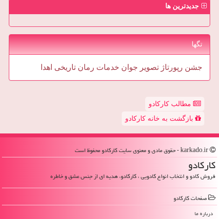
جدیدترین ها
تگها
جشن
رپورتاژ
تصویر
جوان
خدمات
رمان
تاریخی
اهدا
مطالب کارکادو
بازگشت به خانه کارکادو
karkado.ir - حقوق مادی و معنوی سایت كاركادو محفوظ است
كاركادو
فروش کادو و انتخاب انواع کادویی ، کارکادو، هدیه ای از جنس عشق و خاطره
صفحات كاركادو
درباره ما