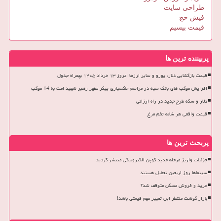
طراحی سایت
فیش حج
قیمت بیسیم
پربیننده ترین ها
قیمت بازگشایی دلار، یورو و سایر ارزها امروز ۱۳ خرداد ۱۴۰۵ بهمراه جدول
افزایش موکب های بانک سپه در مراسم خاکسپاری پیکر مطهر رهبر شهید امت به 14 موکب
دلار و سکه طرح جدید در راه ارزانی
قیمت واقعی هر شانه تخم مرغ
پربحث ترین ها
جزئیات واریز مرحله جدید کوپن الکترونیکی منتشر گردید
سینماها روز اربعین تعطیل هستند
خرید و فروش مسکن متوقف شد؟
بازار گوشت منتظر این تغییر مهم قیمتی باشد!