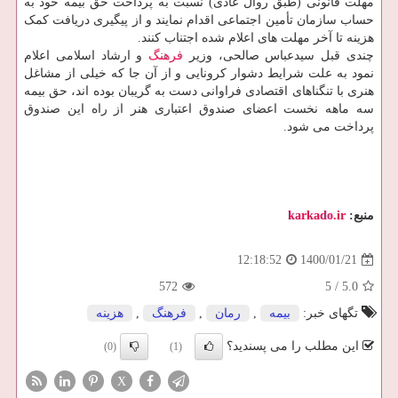
مهلت قانونی (طبق روال عادی) نسبت به پرداخت حق بیمه خود به
حساب سازمان تأمین اجتماعی اقدام نمایند و از پیگیری دریافت کمک
هزینه تا آخر مهلت های اعلام شده اجتناب کنند.
چندی قبل سیدعباس صالحی، وزیر
فرهنگ
و ارشاد اسلامی اعلام
نمود به علت شرایط دشوار کرونایی و از آن جا که خیلی از مشاغل
هنری با تنگناهای اقتصادی فراوانی دست به گریبان بوده اند، حق بیمه
سه ماهه نخست اعضای صندوق اعتباری هنر از راه این صندوق
پرداخت می شود.
منبع:
karkado.ir
1400/01/21
12:18:52
572
5
/
5.0
تگهای خبر:
بیمه
,
رمان
,
فرهنگ
,
هزینه
این مطلب را می پسندید؟
(0)
(1)
X