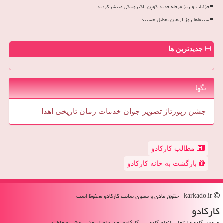
جزئیات واریز مرحله جدید کوپن الکترونیکی منتشر گردید
سینماها روز اربعین تعطیل هستند
جدیدترین ها
تگها
جشن
رپورتاژ
تصویر
جوان
خدمات
رمان
تاریخی
اهدا
مطالب کارکادو
بازگشت به خانه کارکادو
karkado.ir - حقوق مادی و معنوی سایت كاركادو محفوظ است
كاركادو
فروش کادو و انتخاب انواع کادویی ، کارکادو، هدیه ای از جنس عشق و خاطره