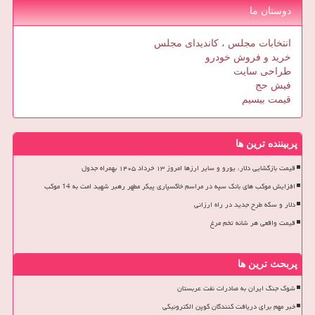
دوستان ما
انتخابات مجلس ، کاندیدای مجلس
خرید و فروش خودرو
طراحی سایت
فیش حج
قیمت بیسیم
پربیننده ترین ها
قیمت بازگشایی دلار، یورو و سایر ارزها امروز ۱۳ خرداد ۱۴۰۵ بهمراه جدول
افزایش موکب های بانک سپه در مراسم خاکسپاری پیکر مطهر رهبر شهید امت به 14 موکب
دلار و سکه طرح جدید در راه ارزانی
قیمت واقعی هر شانه تخم مرغ
پربحث ترین ها
شوک جنگ ایران به صادرات نفت عربستان
خبر مهم برای دریافت کنندگان کوپن الکترونیکی