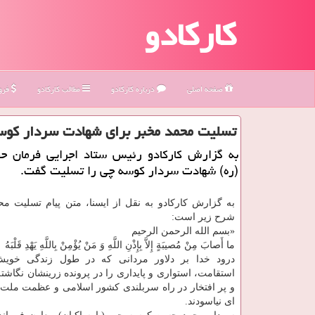
کارکادو
صفحه اصلی
درباره كاركادو
مطالب كاركادو
فروش
تسلیت محمد مخبر برای شهادت سردار كوس
به گزارش کارکادو رئیس ستاد اجرایی فرمان ح
(ره) شهادت سردار کوسه چی را تسلیت گفت.
به گزارش کارکادو به نقل از ایسنا، متن پیام تسلیت مح
شرح زیر است:
«بسم الله الرحمن الرحیم
ما أَصابَ مِنْ مُصیبَةٍ إِلاَّ بِإِذْنِ اللَّهِ وَ مَنْ یُؤْمِنْ بِاللَّهِ یَهْدِ قَلْبَهُ
درود خدا بر دلاور مردانی که در طول زندگی خوی
استقامت، استواری و پایداری را در پرونده زرینشان نگاشت
و پر افتخار در راه سربلندی کشور اسلامی و عظمت ملت 
ای نیاسودند.