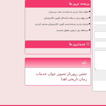
پربحث ترین ها
شوک جنگ ایران به صادرات نفت عربستان
خبر مهم برای دریافت کنندگان کوپن الکترونیکی
جزئیات واریز مرحله جدید کوپن الکترونیکی منتشر گردید
سینماها روز اربعین تعطیل هستند
جدیدترین ها
تگها
جشن
رپورتاژ
تصویر
جوان
خدمات
رمان
تاریخی
اهدا