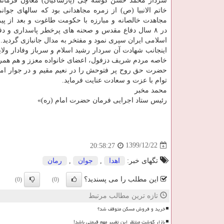
سردار محمد حسن کوسه چی (پارساکیان) معاون فرماند
خاتم الانبیا (ص) از زمره مجاهدانی بود که سالهای جوان
مجاهدت خالصانه و مبارزه با حکومت طاغوت و بعد از پیر
در ۸ سال دفاع مقدس و صحنه های پرخطر پاسداری و دفا
اسلامی ایران سپری نمود و مفتخر به مدال جانبازی گردید.
اینجانب شهادت آن سردار رشید اسلام و سرباز وفادار ول
خاصه مردم شریف دزفول، اعضای خانواده معزز و هم همر
حضرت حق روح پر فتوحش را در نعیم مقیم و در جوار اما
توام با عزت و سعادت عنایت فرماید.
محمد مخبر
رئیس ستاد اجرایی فرمان حضرت امام (ره)»
1399/12/22
20:58:27
تگهای خبر:
اهدا
,
جوان
,
رمان
این مطلب را می پسندید؟
(0)
(0)
تازه ترین مطالب مرتبط
خرید و فروش مسکن متوقف شد؟
بازار گوشت منتظر این تغییر مهم قیمتی باشد!