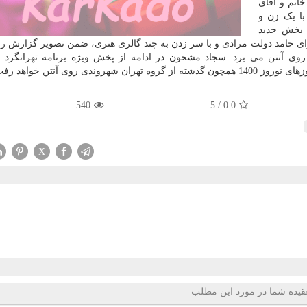
انم و آقای
با یک زن و
 بخش جدید
جرای حامد دولت مرادی و با سر زدن به چند گالری هنری، ضمن تصویر گزارش رو
وی آنتن می برد. سجاد مشحون در ادامه از پخش ویژه برنامه تهرانگرد 
وی آنتن خواهد رفت. ۵۷۵۷
540
5
/
0.0
X
قیده شما در مورد این مطلب