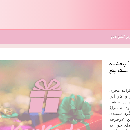
 آنلاین کادو
به گزارش کارکادو قسمت آخر مجموعه ˮتهرانگردˮ پنجشنبه
تن شبکه پنج
لزاده مجری
 و کار این
 در حاشیه
رد به سراغ
گرد مستندی
ن "دوچرخه
دای خون به