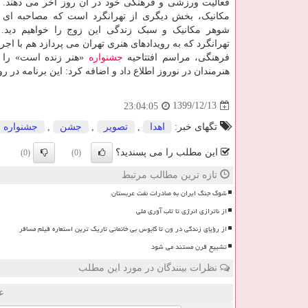
فعالیت ورزشی و فرهنگی خود در آن روز آخر می دهند. خ
مکانیک، بخش دیگری از تهرانگرد است که مصاحبه ای 
شوهر مکانیک و سبک زندگی این زوج را خواهیم دید.
تهرانگرد که به رویدادهای هنری تهران می پردازد هم با ا
فرهنگی، مراسم افتتاحیه
جشنواره
«هنر زنده است» را ر
هنرمندان در نوروز اطلاع داد و اضافه کرد: این برنامه در روزهای نوروز 1400 همچون گذشته از گروه تهران شهروندی ر
1399/12/13
23:04:05
تگهای خبر:
اهدا
,
تصویر
,
جشن
,
جشنواره
این مطلب را می پسندید؟
(0)
(0)
تازه ترین مطالب مرتبط
شوک جنگ ایران به صادرات نفت عربستان
از ناترازی انرژی تا تاب آوری ملی
از رؤیای زندگی در ون تا کابوس بی خانمانی تاریک ترین استعاره فیلم مسافر
تشییع قرن مستند می شود
نظرات بینندگان در مورد این مطلب
ع