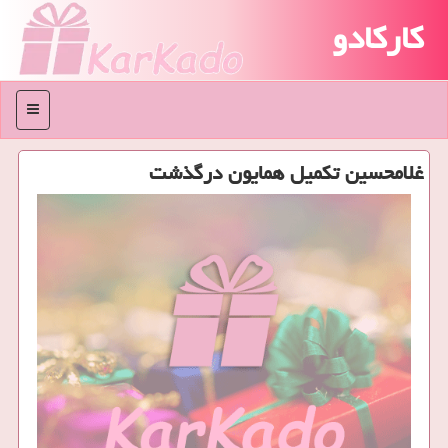
کارکادو
منو
غلامحسین تكمیل همایون درگذشت