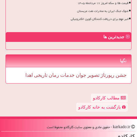
قیمت طلا و سکه امروز ۱۷ مردادماه ۱۴۰۵
شوک جنگ ایران به صادرات نفت عربستان
خبر مهم برای دریافت کنندگان کوپن الکترونیکی
جدیدترین ها
تگها
جشن
رپورتاژ
تصویر
جوان
خدمات
رمان
تاریخی
اهدا
مطالب کارکادو
بازگشت به خانه کارکادو
karkado.ir - حقوق مادی و معنوی سایت كاركادو محفوظ است
كاركادو