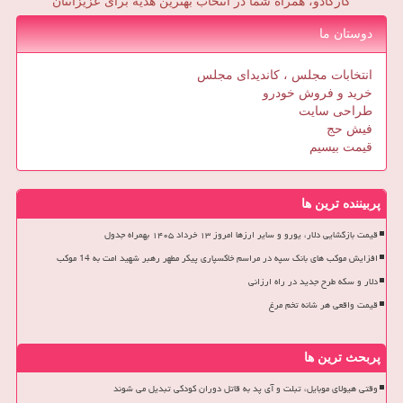
کارکادو، همراه شما در انتخاب بهترین هدیه برای عزیزانتان
دوستان ما
انتخابات مجلس ، کاندیدای مجلس
خرید و فروش خودرو
طراحی سایت
فیش حج
قیمت بیسیم
پربیننده ترین ها
قیمت بازگشایی دلار، یورو و سایر ارزها امروز ۱۳ خرداد ۱۴۰۵ بهمراه جدول
افزایش موکب های بانک سپه در مراسم خاکسپاری پیکر مطهر رهبر شهید امت به 14 موکب
دلار و سکه طرح جدید در راه ارزانی
قیمت واقعی هر شانه تخم مرغ
پربحث ترین ها
وقتی هیولای موبایل، تبلت و آی پد به قاتل دوران کودکی تبدیل می شوند