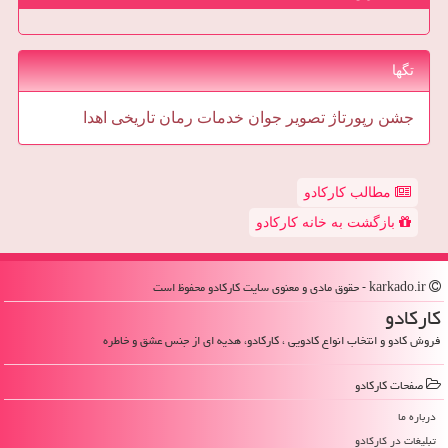
تگها
جشن
رپورتاژ
تصویر
جوان
خدمات
رمان
تاریخی
اهدا
مطالب کارکادو
بازگشت به خانه کارکادو
karkado.ir - حقوق مادی و معنوی سایت كاركادو محفوظ است
كاركادو
فروش کادو و انتخاب انواع کادویی ، کارکادو، هدیه ای از جنس عشق و خاطره
صفحات كاركادو
درباره ما
تبلیغات در كاركادو