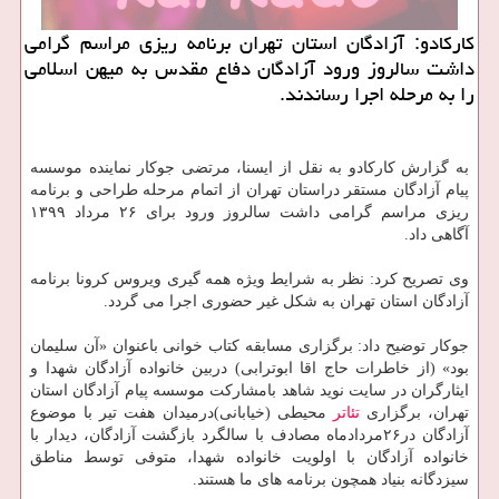
كاركادو: آزادگان استان تهران برنامه ریزی مراسم گرامی
داشت سالروز ورود آزادگان دفاع مقدس به میهن اسلامی
را به مرحله اجرا رساندند.
به گزارش کارکادو به نقل از ایسنا، مرتضی جوکار نماینده موسسه
پیام آزادگان مستقر دراستان تهران از اتمام مرحله طراحی و برنامه
ریزی مراسم گرامی داشت سالروز ورود برای ۲۶ مرداد ۱۳۹۹
آگاهی داد.
وی تصریح کرد: نظر به شرایط ویژه همه گیری ویروس کرونا برنامه
آزادگان استان تهران به شکل غیر حضوری اجرا می گردد.
جوکار توضیح داد: برگزاری مسابقه کتاب خوانی باعنوان «آن سلیمان
بود» (از خاطرات حاج اقا ابوترابی) دربین خانواده آزادگان شهدا و
ایثارگران در سایت نوید شاهد بامشارکت موسسه پیام آزادگان استان
تهران، برگزاری
تئاتر
محیطی (خیابانی)درمیدان هفت تیر با موضوع
آزادگان در۲۶مردادماه مصادف با سالگرد بازگشت آزادگان، دیدار با
خانواده آزادگان با اولویت خانواده شهدا، متوفی توسط مناطق
سیزدگانه بنیاد همچون برنامه های ما هستند.