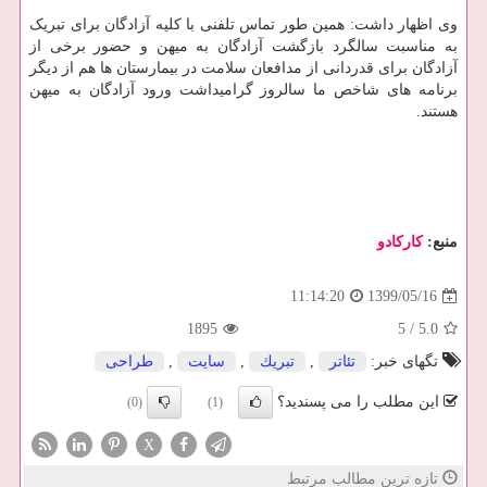
وی اظهار داشت: همین طور تماس تلفنی با کلیه آزادگان برای تبریک
به مناسبت سالگرد بازگشت آزادگان به میهن و حضور برخی از
آزادگان برای قدردانی از مدافعان سلامت در بیمارستان ها هم از دیگر
برنامه های شاخص ما سالروز گرامیداشت ورود آزادگان به میهن
هستند.
منبع:
كاركادو
1399/05/16
11:14:20
1895
5
/
5.0
تگهای خبر:
تئاتر
,
تبریك
,
سایت
,
طراحی
این مطلب را می پسندید؟
(0)
(1)
X
تازه ترین مطالب مرتبط