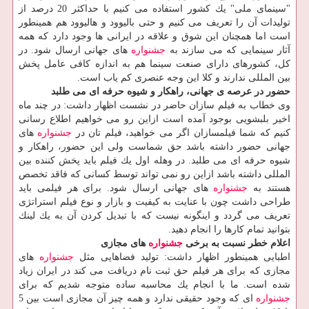
"سینمای ملی" یك كشور استفاده می كنیم با حداكثر 20 درصد از
تولیدات آن را تعریف می كنیم و حتی بالیوود و هالیوود هم همینطور
است اما همچنان این شوق و علاقه در ایرانی ها وجود دارد كه همه
آثار سینمایی كه می سازند به
جشنواره
های جهانی ارسال شود. در
كل، كشورهای دارای صنعت سینما هم به اندازه كافی عامل پخش
بین المللی ندارند و كلا این وجه عنصری كم یاب است.
حضور در عرصه ی جهانی، راهكار و شیوه حرفه ای می طلبد
وی خطاب به فیلم سازان حاضر در نشست اظهار داشت: در چند ماه
اخیر بلبشویی بوجود آمده است ازاین رو می خواهیم اطلاع رسانی
كنیم كه شما فیلمسازان اگر می خواهید، فیلم تان در
جشنواره
های
جهانی حضور داشته باشد حق شماست ولی این حضور، راهكار و
شیوه حرفه ای می طلبد. در وهله اول یك فیلم باید پخش كننده بین
المللی داشته باشد ازاین رو نمی تواند توسط كسانی كه فاقد تخصص
هستند به
جشنواره
های جهانی ارسال شود. برای هر فیلمی باید
طراحی داشت چون با عنایت به كیفیت و بازار و نوع فیلم استراتژی
تعریف می گردد و اینگونه نیست كه با تبدیل كردن آن به یك لینك
بتوانید تمام كارها را انجام دهید.
اعلام خطر نسبت به برخی
جشنواره
های مجازی
اطبایی همینطور اظهار داشت: تولید فضاهایی مثل
جشنواره
های
مجازی كه برای هر فیلم حق ثبت نام دریافت می كند در ایران زیاد
شده است. ما با انجام یك محاسبه ساده متوجه شدیم كه برای
جشنواره
ای كه وجود حقیقی ندارد و همه چیز آن مجازی است بین 5