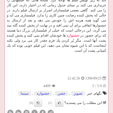
باید به زیر نویس فیلم ها توجه كرد. شبكه هایی كه فیلمهایی را
خریداری می كنند بر مبنای جدول زمانی كه در اختیار دارند، این كار
را می كنند. گاهی بعضی فیلمسازان اصرار بر ارسال فیلم دارند. در
حالی كه پخش كننده رضایت چنین كاری را ندارد. فیلمسازی می آید و
می گوید همه هزینه اش را خودش می دهد و بعد از ارسال به
جشنوارها اتفاقی برای آن نمی افتد و در نهایت از پخش كننده گله مند
می گردد. این درحالی است كه خیلی از فیلمسازان بزرگ دنیا هستند
كه برای حضور در
جشنواره
ها خودشان اقدام نمی كنند و پخش كننده
پشت آنها است. مگر پُر كردن یك فرم چقدر كار می برد ولی نكته
اینجاست كه با این شیوه نشان می دهید، این فیلم خوبی بوده كه یك
كمپانی پشت آن است.
1396/09/23
12:42:26
4409
5
/
5.0
تگهای خبر:
تصویر
,
جشن
,
جشنواره
,
سینما
این مطلب را می پسندید؟
(0)
(1)
X