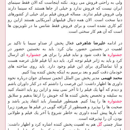
ولی به راحتی فروش می روند. نكته اینجاست كه الان فقط سینمای
ایران نیست كه فروش ندارد و خیلی از جاها هستند كه سینما دارند
ولی فروش فیلم ندارند. مساله فروش فیلم برای خیلی از كشورهای
دنیا سخت است. الان همه دنبال فیلمهای آمریكایی هستند ازاین رو
كم كاری نشده است و برای فروش فقط شانس ما در تلویزیون ها
است كه آن هم كار سختی است.
در ادامه
علیرضا شاهرخی
فعال پخش از صداو سیما با تاكید بر
اهمیت در نخستین حضور، بیان كرد: باید به نخستین حضور در
جشنواره
ها دقت شود و نباید فیلم را برای هر
جشنواره
ای ارسال
كرد و باید به ژانر فیلم توجه كرد. باید دید آیا فیلم قابل عرضه هست
و آیا تماشاگری برای این فیلم وجود دارد. باید روی ساخته های
خودمان دقت كنیم و بعد برسیم به اینكه پخش كننده پیدا كنیم.
محمد فهیمی
مدیر پخش بین الملل انجمن سینمای جوان درباره نحوه
داوری ها اظهار داشت: این فرصت را داشتم كه در كنار داوران باشم
و دیدم كه آنها یك فیلم را تا آخر نمی بینند و ازاین رو باید اعتماد كنید
به سلیقه و تخصص پخش كننده ها كه خویش را ارتقا بدهیم و سلایق
جشنواره
ها را پیدا كنیم. همینطور فیلمساز باید انتقاد پذیر باشد و
صحبت ها را بپذیرد و همینطور از گزافه گویی در فیلم ها بپرهیزد زیرا
كه بارها پیش آمده داوری به خاطر شروع یا آخر یك فیلم و طولانی
بودن، آن را نپذیرفته است.
ستار چمنی
گل
هم به اهمیت پخش كننده اشاره كرد و اظهار داشت: