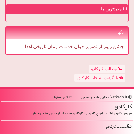
جدیدترین ها
تگها
جشن
رپورتاژ
تصویر
جوان
خدمات
رمان
تاریخی
اهدا
مطالب کارکادو
بازگشت به خانه کارکادو
karkado.ir - حقوق مادی و معنوی سایت كاركادو محفوظ است
كاركادو
فروش کادو و انتخاب انواع کادویی ، کارکادو، هدیه ای از جنس عشق و خاطره
صفحات كاركادو