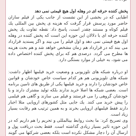
پخش كننده حرفه ای در وهله اول هیچ قیمتی نمی دهد
اطبایی كه در بخشی از این نشست از جانب یكی از فیلم سازان
حاضر مورد پرسش قرار گرفت كه هزینه ی پخش بین المللی یك
فیلم كوتاه و مستند چقدر است، پاسخ داد: نقطه تفاوت یك پخش
كننده حرفه ای با دلالان این حوزه این است كه پخش كننده در وهله
اول هیچ قیمتی نمی دهد و اول فیلم را می بیند و اگر پسندید قرارداد
می ببند كه در قرارداد هم زمان مشخص خواهد شد و هم بحث هزینه
ها مطرح می گردد. درصدی هم كه برای پخش كننده اختصاص داده
می شود، به خیلی از موارد بستگی دارد.
او درباره شبكه های تلوزیونی و وضعیت خرید فیلمها اظهار داشت:
شبكه های تلویزیونی هم هر كدام سیاست خاص خودشان و قوانین
خاص خودشان را دارند و خرید فیلمها یكی از طریق های تامین برنامه
است. بعضی شبكه ها اصلا خرید ندارند بلكه تولید مشترك دارند و یا
خودشان گروهی را می فرستند و فیلم می سازند و گاهی هم فیلمی
را پیش خرید می كنند. یك جایی مثل كشورهای اروپایی مثلا اجبار
دارند فقط فیلمهای اروپایی بخرند و به همین ترتیب هم رقابت بسیار
زیاد است.
وی تصریح كرد: ما بحث روابط بینالمللی و تحریم را هم داریم كه در
این حوزه تاثیر بسیار زیادی گذاشته است. فقط بحث دریافت پول و
ارسال آن را دچار مشكل نكرده است بلكه بعضی شركتها می گویند