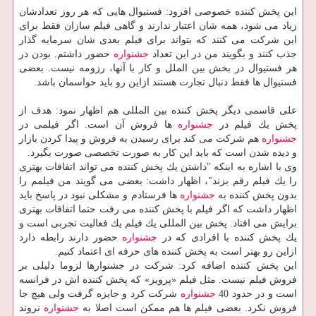
این پخش كننده خصوصی افزود: فستیوال هایی كه هر روز تعدادشان
زیاد می شود، همه شان اعتبار ندارند و گاهی فیلم سازان فقط برای
این شركت می كنند كه بتواند برای فیلم بعدی شان سرمایه گذار
جذب كنند و بگویند من در این تعداد
جشنواره
حضور داشتم. بودن در
هر فستیوال در بخش بین الملل و كار با آنها، رزومه نیست. بعضی
فستیوال ها فقط دنبال تجارت هستند ازاین رو باید حواسمان باشد.
علی قاسمی دیگر پخش كننده بین المللی هم اظهار نمود: هدف از
پخش یك فیلم در
جشنواره
ها فروش آن است. اگر فیلمی در
جشنواره
هم شركت می كند برای رسیدن به فروش و پیدا كردن بازار
و دیده شدن است كه باید این كار به صورت تخصصی صورت بگیرد.
وی با اشاره به اینكه "داشتن یك پخش كننده می تواند اتفاقات بهتری
را یك فیلم رقم بزند"، اظهار داشت: بعضی می گویند من فیلمم را
بدون پخش كننده به
جشنواره
ها فرستادم و مشكلی نبود در پاسخ باید
اظهار داشت كه اگر فیلم با پخش كننده می رفت حتما اتفاقات بهتری
برایش می افتاد. پخش بین المللی یك فیلم یك فعالیت تجربی است و
یك پخش كننده با افرادی كه در
جشنواره
حضور دارند رابطه دارد
ازاین رو بهتر است به پخش كننده های حرفه ای اعتماد كنیم.
این پخش كننده اضافه كرد: شركت در جشنوارها لزوما دلیلی بر
فروش فیلم نیست. مثل فیلم «پرویز» كه پخش كننده اش در فرانسه
است و در حدود 40
جشنواره
شركت كرد و جایزه گرفت ولی هیچ جا
فروش نكرد. بعضی فیلم ها هم ممكن است اصلا به
جشنواره
نروند