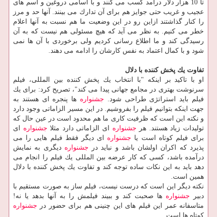
تا 10 هزار دلار درآمد كسب می كنند و با اسامی دروغین و اسم های
عجیب و غریب حتی جوایز هم برای آن تدارك می بینند. آنها حد و مرز
را كنار گذاشتند ازاین رو در این وضعیت ما هم نسبت به آنها اعلام
خطر می كنیم. به نظر می آید كه هیچ مسئولی هم نیست كه به آن
رسیدگی كند و ما اطلاع رسانی كردیم ولی برخوردی با آن ها نمی
شود و با كمال اعتماد به نفس كارشان را ادامه می دهند.
تفاوت یك پخش كننده با دلال
او با تاكید بر اینكه "با انتخاب یك پخش كننده بین المللی، فیلم
سرنوشت بهتری در مجامع جهانی پیدا می كند"، تصریح كرد: برای یك
فیلم باید استراتژی طراحی شود.
جشنواره
ها پنجره ای هستند به
جهت اینكه بتوانیم فیلم را بفروشیم. در این مسیر الزاماتی وجود دارد
و نكته این است كه ظرفیت كاری ما هم محدود است در عین حال كه
تولیدات زیاد هستند. هر
جشنواره
ای الزاماتی دارد مثلا
جشنواره
ای
برای فیلم كوتاه است یا
جشنواره
ای دیگر فقط فیلم هایی را می
پذیرد كه اكران اولشان باشد و نباید در
جشنواره
دیگری به نمایش
درآمده باشد، كسی كه كار عرضه بین المللی یك فیلم را انجام می
دهد باید به این نكات ساده توجه كند و تفاوت یك پخش كننده با دلال
همین است.
نكته دیگر این است كه درست نیست، فیلم ساز به صورت مستقیم با
دبیر
جشنواره
ها صحبت كند و ببیند فیلمش را به آنها بدهد یا نه!
متاسفانه عمر این فیلم های این چنینی هم برای حضور در
جشنواره
كوتاه ها است.