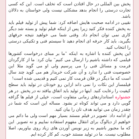
پخش بین المللی در حال افتادن است كه تخلف است. این كه كسی
تجارت درستی را انجام بدهد مشكلی نیست ولی حواستان به دلالان
باشد.
نقیبی در ادامه صحبت هایش اضافه كرد: شما پیش از تولید فیلم باید
به پخش كننده فكر كنید زیرا پس از اینكه فیلم تولید و بسته شد دیگر
كاری نمی توان انجام داد. وقتی شما می خواهید نتیجه حرفهای
بگیرید، باید كار حرفه ای انجام دهید تا سیستم فنی و تكنیكی درستی
را انتخاب كنید.
این پخش كننده با اشاره به اینكه "ما بر مبنای درخواست كشورها
فیلمی كه داشته باشیم را ارسال می كنیم" بیان كرد: ما از كارگردان
فرمت و مسائل فنی را می پرسیم ولی او می گوید مثلا این
خصوصیت فنی را ندارد و آن شركت خریدار هم می گوید چند سال
است كه ما دیگر در فلان فرمت كار نمی كنیم و قدیمی شده است!
فیلمساز این نكات را نمی داند ازاین رو خودتان در تولید باید سطح
كیفیت را رعایت كنید. اینها در تولید باید اتفاق بیافتد نه در پخش. در هر
جشنواره
استانداردهای زمانی متفاوت است، خیلی از فیلم ها گزافه
گویی دارد و می تواند كوتاه تر بشود. مساله این است كه شما در
چقدر زمان می توانید هدف تان را بیان كنید.
او ادامه داد: تصویر در فیلم مستند بسیار مهم است ولی ما دائم می
خواهیم از دیالوگ برای انتقال مفهوم استفاده نماییم و نه تصویر. این
كه ما مجبور باشیم به زیر نویس آوردن های زیاد روی بیاوریم، اصلا
مطلوب نیست. ما در تولید مستند خوب، كم كار كرده ایم.