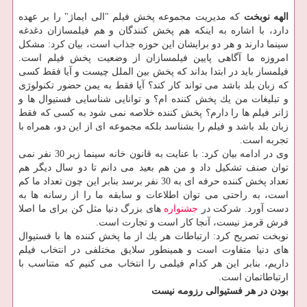
الهه نوبخت
كه مدیریت مجموعه پخش فیلم "الی ایماژ" را بر عهده
دارد، با اشاره به اینكه هم پخش كنندگان و هم فیلمسازان دغدغه
سینما دارند و هر دو برایشان این حوزه جذاب است، بیان كرد: مشكل
امروزه ما آگاهی پایین فیلمسازان از وضعیت پخش فیلم است.
فیلمساز باید در ابتدا بداند كه پخش بین الملل چیست و آیا فقط كسی
كه زبان بلد باشد می تواند كار كند؟ آیا فقط به یمن حضور تكنولوژی
و تبلیغات من یك پخش كننده ام؟ و توانایی شناسایی فستیوال ها و
ژانر فیلم ها را دارم؟ پخش كننده خلاصه نمی شود به كسی كه فقط
زبان بلد باشد و فیلم را بشناسد بلكه مجموعه ای از این دو، همراه با
تجربه است.
وی در ادامه بیان كرد: با عنایت به قانون خانه سینما زیر 30 نفر نمی
توان صنف تشكیل داد و من هم بعید می دانم تا دو سال دیگر هم
تعداد پخش كننده حرفه ای به 30 نفر برسد بنابر این چون تعداد ما كم
است، به راحتی می توان اطلاعات و سابقه ما را از رسانه ها به
دست آورد. شركت در
جشنواره
های بزرگ دنیا مثل كن برای ما اصلا
فرش قرمز نیست، آنجا كار است و تجارت است.
نوبخت تصریح كرد: ارتباطات هر یك از ما پخش كننده ها با فستیوال
های دنیا متفاوت است و همینطور سلایق مختلفی در انتخاب فیلم
داریم، بنابر این هر كدام فیلمی را انتخاب می كنیم كه متناسب با
ارتباطاتمان است.
بودن در هر فستیوالی رزومه نیست