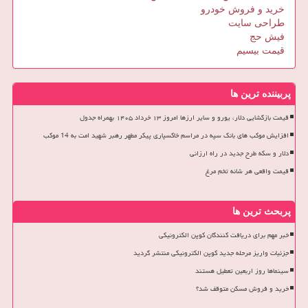
خرید و فروش خودرو
طراحی سایت
فیش حج
قیمت بیسیم
پربیننده ترین ها
قیمت بازگشایی دلار، یورو و سایر ارزها امروز ۱۳ خرداد ۱۴۰۵ بهمراه جدول
افزایش موکب های بانک سپه در مراسم خاکسپاری پیکر مطهر رهبر شهید امت به 14 موکب
دلار و سکه طرح جدید در راه ارزانی
قیمت واقعی هر شانه تخم مرغ
پربحث ترین ها
خبر مهم برای دریافت کنندگان کوپن الکترونیکی
جزئیات واریز مرحله جدید کوپن الکترونیکی منتشر گردید
سینماها روز اربعین تعطیل هستند
خرید و فروش مسکن متوقف شد؟