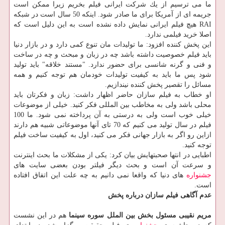
ما می ترسیم از یك شركت ایرانی فیلم بخریم زیرا ممكن است
جریمه ای از آمریكا برای ما صادر شود. اینكه 50 سال است در شبكه
RAI هیچ فیلم ایرانی نمایش داده نشده است به این دلیل است كه
اصلا خرید فیلمی ندارد.
این پخش كننده افزود: ما تولیدات مان تنوع كمی دارد و در بازار دنیا
باید فیلم خصوصیت داشته باشد چه در زبان و مبحث و چه در ساخت
و فنی و گرنه شانسی برای حضور ندارد. "مستند خلاقه" باید تولید
شود پس ما باید به كیفیت تولیدات خودمان هم توجه كنیم و همه
مسائل را تقصیر پخش كننده نیندازیم.
او خطاب به فیلم سازان حاضر اظهار داشت: زبان و فكرتان باید
محلی باشد ولی به مخاطب بین المللی فكر كنید. خیلی از موضوعات
خیلی خوب است ولی به درستی به آن پرداخته نمی شود. ما 100
فیلم در سال تولید می كنیم كه 70 تای آنها موضوعاتی شبیه هم دارند
ازاین رو اگر به بازار جهانی فكر می كنید، اول به كیفیت ساخت فیلم
توجه كنید.
اطبایی در انتها صحبتهایش بیان كرد: یكی از مشكلات ما بحث اینترنت
و سرعت آن است و بحث دیگر فیلتر بودن بعضی سایت های
جشنواره
های دنیا كه واقعا نمی دانیم به چه علت این اتفاق افتاده
است.
عدم آگاهی فیلم سازان درباره پخش
مریم نقیبی مسئول بخش بین الملل سوره سینما
هم در این نشست