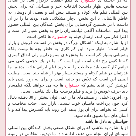
كه در حاشیه ی
جشنواره
ی فیلم حقیقت برگزار شد، در ابتدای
صحبت هایش اظهار داشت: اتفاقات اخیر و مسایلی كه برای پخش
بین المللی فیلم های كوتاه و مستند پیش آمد و بعضی از دوستان به
خاطر ناآشنایی با این بخش، دچار مشكلاتی شده بودند ما را بر آن
داشت تا در نخستین گردهمایی برای پخش كنندگان بین المللی حضور
پیدا كنیم. متاسفانه آگاهی فیلمسازان راجع به پخش بسیار كم است و
اكثرا فكر می كنند، ارسال فیلم به
جشنواره
ها كافی است.
او با اشاره به اینكه "اشكال بزرگ در پخش در قسمت فروش و بازار
فیلم است" اظهار نمود: این كم كاری به خاطر بچه ها نیست بلكه
پشتیبانی بسیار كم است. ما پخش های متنوع داریم ولی اتفاق كمتری
كه تا كنون رخ داده است این است كه ما در یك حجمی كمی می
توانیم كار كنیم، باید مخاطب را به خرید فیلم ایرانی عادت بدهیم. ما
قدرتمان در فیلم كوتاه و مستند بسیار بهتر از فیلم بلند است. مطلب
اصلی این است كه تلاش دو جانبه است و برای به روز شدن باید
كوشش كرد. نباید ببینیم كه
جشنواره
ها چه می خواهند بلكه فیلمساز
باید حرف خودش را بزند و فیلم درست مثل یك نقاشی است.
وی افزود: خیلی از مستندهای ما را نمی توان بیشتر از 30 دقیقه دنبال
كرد چون پرداخت هایشان خوب نیست. بازار یعنی جذب مخاطب و
كسی كه بخواهد برای آن پول بدهد. این روند باید گسترش پیدا كند و با
المان های دنیا تطبیق داده شود.
حواستان به دلال ها باشد
او با اشاره به تلاشی كه برای تشكل صنفی پخش كنندگان بین المللی
سینمای ایران انجام می دهند، ادامه داد: ما دیدیم، اتفاقاتی در زمینه