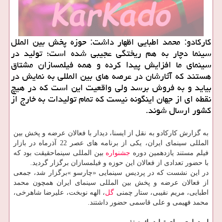
كاركادو: محمد اطبایی اظهار داشت: حوزه پخش بین الملل
سینما دچار به هم ریختگی عجیبی شده است؛ تولید در
سینمای ما افزایش پیدا كرده و همه فیلمسازان مشتاق
هستند كه آثارشان در عرصه های بین المللی به نمایش در
بیاید و به فروش برسد ولی واقعیت این است كه در هیچ
نقطه ای از جهان اینگونه نیست كه تمام تولیدات به خارج از
كشور ارسال شوند.
به گزارش كاركادو به نقل از ایسنا، دیدار با فعالان عرضه و پخش بین
المللی سینمای ایران، یكی از برنامه های عصر 22 آذرماه در بازار
فیلم مستند یازدهمین دوره
جشنواره
بین المللی سینماحقیقت بود كه
با حضور تعدادی از فعالان این حوزه و فیلمسازان برگزار گردید.
در این نشست كه در پردیس سینمایی «چارسو »برگزار شد، جمعی
از فعالان عرضه و پخش بین المللی سینمای ایران همچون محمد
اطبایی، مریم نقیبی، ستار چمنی
گل
، الهه نوبخت، علیرضا شاهرخی،
محمد فهیمی و علی قاسمی حضور داشتند.