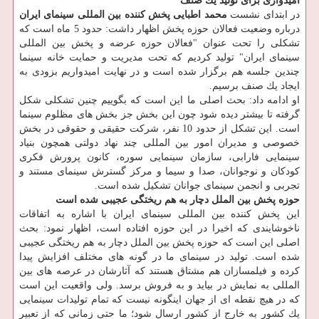
امیدواری برای تولید یك صنف
در ابتدای نشست
محمد اطبایی پخش كننده بین المللی سینمای ایران
درباره وضعیت فعالان حوزه پخش اظهار داشت: حدود 5 ماه است كه
تشكلی را تحت عنوان "فعالان حوزه عرضه و پخش بین المللی
سینمای ایران" تولید كردیم كه تحت مدیریت و حمایت خانه سینما
چندین جلسه هم برگزار شده است و در نهایت امیدواریم بزودی به
ایجاد یك صنف برسیم.
او ادامه داد: بحث اصلی ما این است كه بگوییم چنین تشكلی شكل
گرفته تا بیشتر دیده شود چون این بخش جز بخش های مظلوم سینما
است. این تشكل از حدود 10 نفر، شركت حقیقی و حقوقی در بخش
خصوصی و مدیران امور بین المللی چند نهاد دولتی همچون بنیاد
سینمایی فارابی، سازمان سینمایی سوره، كانون پرورش فكری
كودكان و نوجوانان، صدا و سیما و مركز گسترش سینمای مستند و
تجربی و انجمن سینمای جوانان تشكیل شده است.
حوزه پخش بین الملل دچار به هم ریختگی عجیبی شده است
این پخش كننده بین المللی سینمای ایران با اشاره به اتفاقات
ناخوشایندی كه اخیرا در این حوزه افتاده است، اظهار نمود: بحث
اصلی این است كه حوزه پخش بین الملل دچار به هم ریختگی عجیبی
شده است. تولید در سینمای ما در گونه های مختلف افزایش پیدا
كرده و فیلمسازان هم مشتاق هستند كه آثارشان در عرصه های بین
المللی به نمایش در بیاید و به فروش برسد. ولی واقعیت این است
كه در هیچ نقطه ای از جهان اینگونه نیست كه تمام تولیدات سینمایی
یك كشور به خارج از كشور ارسال شود؛ ما حتی زمانی كه از تعبیر