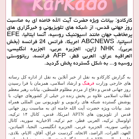
كاركادو: بیانات ویژه حضرت آیت الله خامنه ای به مناسبت
روز جهانی قدس، از شبكه های تلویزیونی و خبرگزاری های
پرمخاطبِ جهان مانند اسپوتنیك روسیه، آنسا ایتالیا، EFE
اسپانیا، ABCNEWS امریكا، فرانس 24 فرانسه (بخش
عربی)، NHK ژاپن، الجزیره عربی، الجزیره انگلیسی،
العراقیه عراق، العربی قطر، AFP فرانسه، ریانووستی
روسیه و... به شكل گسترده پخش گردید.
به گزارش کارکادو به نقل از خبر آنلاین به نقل از اداره کل رسانه
های خارجی وزارت
فرهنگ
و ارشاد اسلامی، همزمان با فرا رسیدن
روز جهانی قدس و دفاع از مردم مظلوم فلسطین، بیانات رهبر معظم
انقلاب اسلامی علاوه بر پخش زنده در خیلی از کشورهای جهان، با
پوشش گسترده شبکه های رادیویی و تلویزیونی بین المللی همراه
شد. بیانات ویژه حضرت آیت الله خامنه ای به مناسبت روز جهانی
قدس از تلویزیون های APTN امریکا، قدس، کانال ۱۴ ترکیه،
اولوسال ترکیه، العربی قطر، جم ترکیه، الاخباریه سوریه، کانال
دولتی سوریه، الجزیره عربی، الجزیره انگلیسی، النجبا، المیادین،
العهد، الفرات، الراصد، الاتجاه، کردست عراق، آفاق، الایام، بلادی،