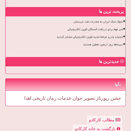
پربحث ترین ها
شوک جنگ ایران به صادرات نفت عربستان
خبر مهم برای دریافت کنندگان کوپن الکترونیکی
جزئیات واریز مرحله جدید کوپن الکترونیکی منتشر گردید
سینماها روز اربعین تعطیل هستند
جدیدترین ها
تگها
جشن
رپورتاژ
تصویر
جوان
خدمات
رمان
تاریخی
اهدا
مطالب کارکادو
بازگشت به خانه کارکادو