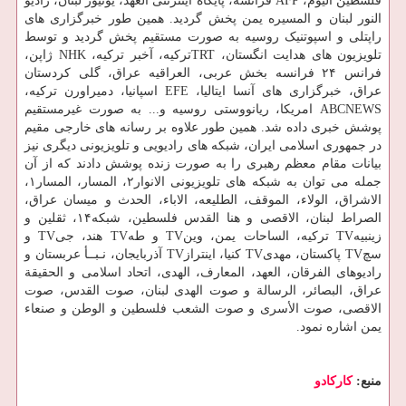
فلسطین الیوم، AFP فرانسه، پایگاه اینترنتی العهد، یونیوز لبنان، رادیو
النور لبنان و المسیره یمن پخش گردید. همین طور خبرگزاری های
راپتلی و اسپوتنیک روسیه به صورت مستقیم پخش گردید و توسط
تلویزیون های هدایت انگستان، TRTترکیه، آخبر ترکیه، NHK ژاپن،
فرانس ۲۴ فرانسه بخش عربی، العراقیه عراق، گلی کردستان
عراق، خبرگزاری های آنسا ایتالیا، EFE اسپانیا، دمیراورن ترکیه،
ABCNEWS امریکا، ریانووستی روسیه و... به صورت غیرمستقیم
پوشش خبری داده شد. همین طور علاوه بر رسانه های خارجی مقیم
در جمهوری اسلامی ایران، شبکه های رادیویی و تلویزیونی دیگری نیز
بیانات مقام معظم رهبری را به صورت زنده پوشش دادند که از آن
جمله می توان به شبکه های تلویزیونی الانوار۲، المسار، المسار۱،
الاشراق، الولاء، الموقف، الطلیعه، الاباء، الحدث و میسان عراق،
الصراط لبنان، الاقصی و هنا القدس فلسطین، شبکه۱۴، ثقلین و
زینبیهTV ترکیه، الساحات یمن، وینTV و طهTV هند، جیTV و
سچTV پاکستان، مهدیTV کنیا، اینترازTV آذربایجان، نـبــأ عربستان و
رادیوهای الفرقان، العهد، المعارف، الهدی، اتحاد اسلامی و الحقیقة
عراق، البصائر، الرسالة و صوت الهدی لبنان، صوت القدس، صوت
الاقصی، صوت الأسری و صوت الشعب فلسطین و الوطن و صنعاء
یمن اشاره نمود.
منبع:
كاركادو