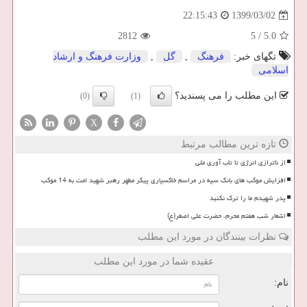
1399/03/02
22:15:43
2812
5
/
5.0
تگهای خبر:
فرهنگ
,
گل
,
وزارت فرهنگ و ارشاد
اسلامی
این مطلب را می پسندید؟
(0)
(1)
X
تازه ترین مطالب مرتبط
از ناترازی انرژی تا تاب آوری ملی
افزایش موکب های بانک سپه در مراسم خاکسپاری پیکر مطهر رهبر شهید امت به 14 موکب
پدر شهیدم ما را ترک نکنید
اشعار شب هفتم محرم، حضرت علی اصغر(ع)
نظرات بینندگان در مورد این مطلب
عقیده شما در مورد این مطلب
نام: