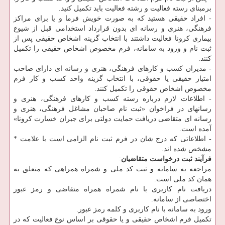
برمبنای رسته فعالیت و رشته فعالیت باید تکمیل کنید.
- افراد حقیقی هستید که به صورت خویش ‏فرما و یا برای مراکز
فرهنگی، هنری و رسانه ای بدون قرارداد استخدامی قبل از شیوع
بیماری کرونا فعالیت داشتند با انتخاب گزینه اشخاص حقیقی پس از
ثبت نام و ورود به سامانه، فرم مخصوص اشخاص حقیقی را تکمیل
کنند.
- مدیران کسب و کارهای فرهنگی، هنری و رسانه ای دارای صاحب
امتیاز حقیقی یا حقوقی، با انتخاب گزینه واحد کسب و کار فرم
مخصوص اشخاص حقوقی را تکمیل کنند.
- اطلاعات لازم درباره رسته کسب و کارهای فرهنگی، هنری و
رسانه‏ای در فراخوان «ثبت نام صاحبان مشاغل فرهنگی، هنری و
رسانه ‏ای متقاضی دریافت حمایت دولتی برای جبران خسارت کرونا»
آمده است.
- اطلاعاتی که درج ‏شان در فرم ثبت‏ نام الزامی است با علامت *
مشخص شده ‏اند.
فرآیند ثبت درخواست متقاضیان
:
مراجعه به سامانه و ثبت کد ملی و شمراه همراهی که متعلق به
همان کد ملی است.
دریافت نام کاربری با نام شمراه همراه متقاضی و رمز عبور
اختصاصی از سامانه.
ورود به سامانه با نام کاربری و کلمه رمز عبور.
تکمیل فرم اشخاص حقیقی و یا حقوقی بر اساس نوع فعالیت که در