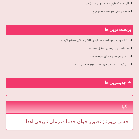
دلار و سکه طرح جدید در راه ارزانی
قیمت واقعی هر شانه تخم مرغ
پربحث ترین ها
جزئیات واریز مرحله جدید کوپن الکترونیکی منتشر گردید
سینماها روز اربعین تعطیل هستند
خرید و فروش مسکن متوقف شد؟
بازار گوشت منتظر این تغییر مهم قیمتی باشد!
جدیدترین ها
تگها
جشن
رپورتاژ
تصویر
جوان
خدمات
رمان
تاریخی
اهدا