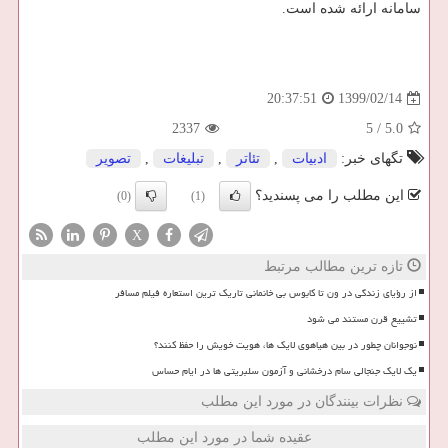
سامانه ارائه شده است.
1399/02/14
20:37:51
2337
5
/
5.0
تگهای خبر:
ادبیات
,
تئاتر
,
تبلیغات
,
تصویر
این مطلب را می پسندید؟
(0)
(1)
X
تازه ترین مطالب مرتبط
از رؤیای زندگی در ون تا کابوس بی خانمانی تاریک ترین استعاره فیلم مسافر
تشییع قرن مستند می شود
نوجوانان چطور در بین هیاهوی لایک ها، هویت خویش را حفظ کنند؟
یک لایک جنجالی سام درخشانی و آزمون سلبریتی ها در ایام حساس
نظرات بینندگان در مورد این مطلب
عقیده شما در مورد این مطلب