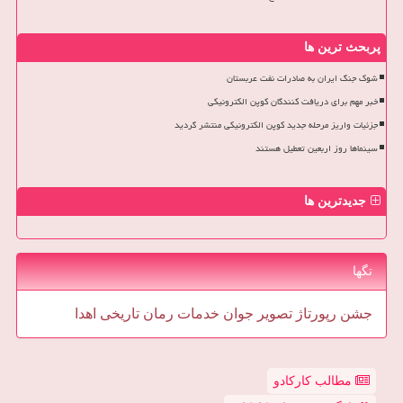
پربحث ترین ها
شوک جنگ ایران به صادرات نفت عربستان
خبر مهم برای دریافت کنندگان کوپن الکترونیکی
جزئیات واریز مرحله جدید کوپن الکترونیکی منتشر گردید
سینماها روز اربعین تعطیل هستند
جدیدترین ها
تگها
جشن
رپورتاژ
تصویر
جوان
خدمات
رمان
تاریخی
اهدا
مطالب کارکادو