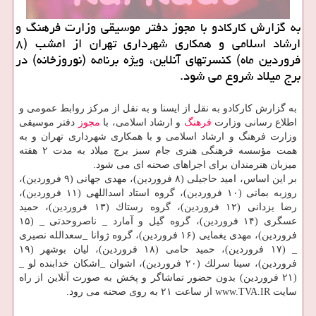
به گزارش كاركادو با مجوز دفتر موسیقی وزارت فرهنگ و
ارشاد اسلامی و همكاری شهرداری تهران از امشب (۸
فروردین ماه) كنسرتهای آنلاین، ویژه برنامه (نوروزخانه) در
برج میلاد شروع می شود.
به گزارش كاركادو به نقل از ایسنا و به نقل از مركز روابط عمومی و
اطلاع رسانی وزارت
فرهنگ
و ارشاد اسلامی، با
مجوز
دفتر موسیقی
وزارت فرهنگ و ارشاد اسلامی و با همكاری شهرداری تهران و به
همت مؤسسه فرهنگی هنری جام سبز برج میلاد به مدت ۲ هفته
میزبان هنرمندان برای اجراهای صحنه ای می شود.
بر این اساس، امید حاجیلی (۸ فروردین)، مهدی جهانی (۹ فروردین)،
روزبه بمانی (۱۰ فروردین)، گروه استاد اسداللهی (۱۱ فروردین)،
رضا یزدانی (۱۲ فروردین)، گروه رستاك (۱۳ فروردین)، حمید
عسگری (۱۴ فروردین)، گروه گیل و آمارد _ ناصروحدتی _ (۱۵
فروردین)، مهدی یغمایی (۱۶ فروردین)، گروه ژوانا _سعدالله نصیری
_ (۱۷ فروردین)، حمید حامی (۱۸ فروردین)، لیان بوشهر (۱۹
فروردین)، سینا سرلك (۲۰ فروردین)، اشوان _اشكان خدابنده لو _
(۲۱ فروردین) بدون حضور تماشاگر و پخش به صورت آنلاین از راه
سایت www.TVA.IR از ساعت ۲۱ به روی صحنه می رود.