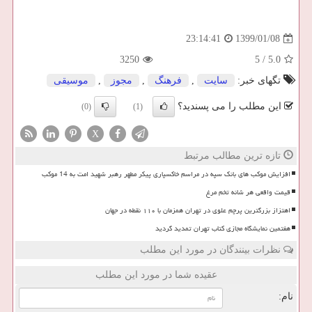
1399/01/08
23:14:41
3250
5
/
5.0
تگهای خبر:
سایت
,
فرهنگ
,
مجوز
,
موسیقی
این مطلب را می پسندید؟
(0)
(1)
X
تازه ترین مطالب مرتبط
افزایش موکب های بانک سپه در مراسم خاکسپاری پیکر مطهر رهبر شهید امت به 14 موکب
قیمت واقعی هر شانه تخم مرغ
اهتزاز بزرگترین پرچم علوی در تهران همزمان با ۱۱۰ نقطه در جهان
هفتمین نمایشگاه مجازی کتاب تهران تمدید گردید
نظرات بینندگان در مورد این مطلب
عقیده شما در مورد این مطلب
نام: