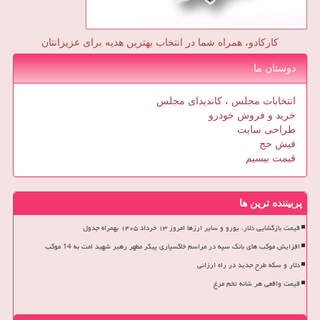
کارکادو، همراه شما در انتخاب بهترین هدیه برای عزیزانتان
دوستان ما
انتخابات مجلس ، کاندیدای مجلس
خرید و فروش خودرو
طراحی سایت
فیش حج
قیمت بیسیم
پربیننده ترین ها
قیمت بازگشایی دلار، یورو و سایر ارزها امروز ۱۳ خرداد ۱۴۰۵ بهمراه جدول
افزایش موکب های بانک سپه در مراسم خاکسپاری پیکر مطهر رهبر شهید امت به 14 موکب
دلار و سکه طرح جدید در راه ارزانی
قیمت واقعی هر شانه تخم مرغ