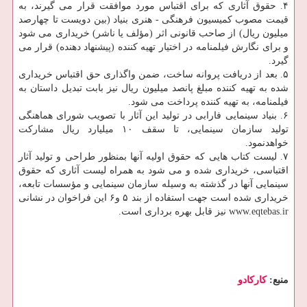
۴. حقوق آثاری كه برای اقتباس مورد موافقت قرار می گیرند، به
قیمت مصوب كمیسیون فرهنگی - هنری بنیاد (بین دویست تا چهارصد
میلیون ریال) از صاحب قانونی اثر (مؤلف یا ناشر) خریداری می شود
و برای نگارش فیلمنامه در اختیار تهیه كننده (پیشنهاد دهنده) قرار می
گیرد.
۵. بعد از دریافت پروانه ساخت، ضمن واگذاری حق اقتباس خریداری
شده به تهیه كننده مبلغ پانصد میلیون ریال نیز بابت تبدیل داستان به
فیلمنامه، به تهیه كننده پرداخت می شود.
۶. بنیاد سینمایی فارابی در تولید این آثار با تصویب شورای هماهنگی
تولید سازمان سینمایی، تا سقف ۱۰ میلیارد ریال مشاركت
خواهدنمود.
۷. لیست كتاب هایی كه حقوق اولیه آنها بمنظور طراحی و تولید آثار
اقتباسی، خریداری شده و می شود به همراه لیست آثاری كه حقوق
سینمایی آنها در گذشته به وسیله سازمان سینمایی و مؤسسات تابعه،
خریداری شده است جهت استفاده از بند ۵ و۶ این فراخوان در نشانی
www.eqtebas.ir نیز قابل بهره برداری است.
منبع:
كاركادو