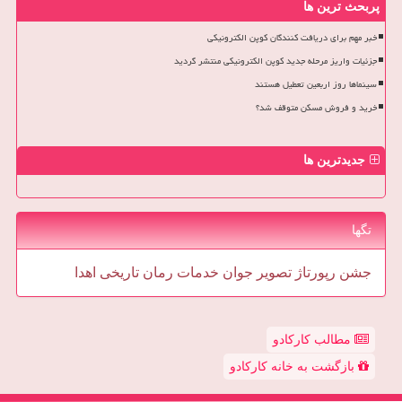
پربحث ترین ها
خبر مهم برای دریافت کنندگان کوپن الکترونیکی
جزئیات واریز مرحله جدید کوپن الکترونیکی منتشر گردید
سینماها روز اربعین تعطیل هستند
خرید و فروش مسکن متوقف شد؟
جدیدترین ها
تگها
جشن
رپورتاژ
تصویر
جوان
خدمات
رمان
تاریخی
اهدا
مطالب کارکادو
بازگشت به خانه کارکادو