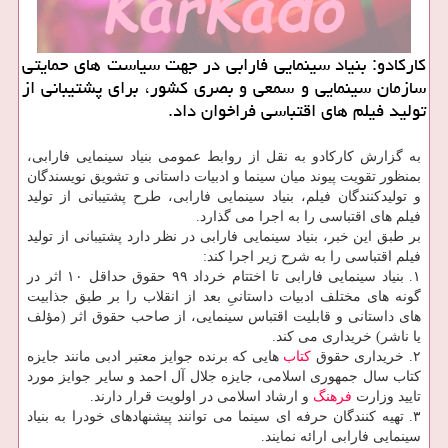
كاركادو: بنیاد سینمایی فارابی در جهت سیاست های حمایتی
سازمان سینمایی و سمعی و بصری كشور، برای پشتیبانی از
تولید فیلم های اقتباسی فراخوان داد.
به گزارش كاركادو به نقل از روابط عمومی بنیاد سینمایی فارابی،
بمنظور تقویت پیوند میان سینما و ادبیات داستانی و تشویق نویسندگان
و تولیدكنندگان فیلم، بنیاد سینمایی فارابی، طرح پشتیبانی از تولید
فیلم های اقتباسی را به اجرا می گذارد.
بر طبق این خبر، بنیاد سینمایی فارابی در نظر دارد پشتیبانی از تولید
فیلم اقتباسی را به شرح زیر اجرا كند:
۱. بنیاد سینمایی فارابی تا اختتام خرداد ۹۹ حقوق حداقل ۱۰ اثر در
گونه های مختلف ادبیات داستانیِ بعد از انقلاب را بر طبق جذابیت
های داستانی و قابلیت اقتباس سینمایی، از صاحب حقوق اثر (مؤلف
یا ناشر) خریداری می كند.
۲. خریداری حقوق
كتاب
هایی كه برنده جوایز معتبر ادبی مانند جایزه
كتاب سال جمهوری اسلامی، جایزه جلال آل احمد و سایر جوایز مورد
تایید وزارت
فرهنگ
و ارشاد اسلامی در اولویت قرار دارند.
۳. تهیه كنندگان حرفه ای سینما می توانند پیشنهادهای خودرا به بنیاد
سینمایی فارابی ارائه نمایند.