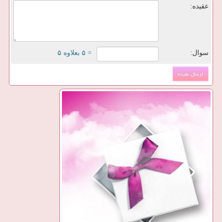
عقیده:
سوال:
= ۵ بعلاوه ۵