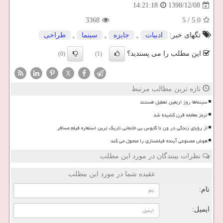
1398/12/08
14:21:18
3368
5
/
5.0
تگهای خبر:
ادبیات
,
جایزه
,
سینما
,
طراحی
این مطلب را می پسندید؟
(0)
(1)
X
تازه ترین مطالب مرتبط
سینماها روز اربعین تعطیل هستند
ترمز معامله قرن کشیده شد
از رؤیای زندگی در ون تا کابوس بی خانمانی تاریک ترین استعاره فیلم مسافر
هوش مصنوعی آینده فیلمسازی را متحول می کند
نظرات بینندگان در مورد این مطلب
عقیده شما در مورد این مطلب
نام:
ایمیل: