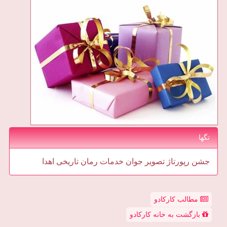
تگها
جشن
رپورتاژ
تصویر
جوان
خدمات
رمان
تاریخی
اهدا
مطالب کارکادو
بازگشت به خانه کارکادو