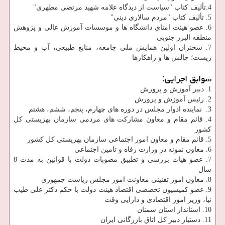
4.تألیف کتاب "سیاست از دیدگاه علامه شهید مرتضی مطهری"
5. تألیف کتاب "مردم سالاری دینی"
6. عضو هیئت امنای دانشگاه ها و موسسات آموزش عالی و پژوهش
منطقه البرز جنوبی
7. سخنران اولین همایش ملی جامعه، منابع طبیعی، آب و محیط
زیست؛ چالش ها و راهکارها
سوابق اجرایی:
1. دبیر آموزش و پرورش
2. رئیس آموزش و پرورش
3. نماینده ادوار مجلس در دوره های چهارم، پنجم، ششم، هشتم
4. قائم مقام و معاون مشاركت های مردمی سازمان بهزیستی كل
كشور
5. قائم مقام و معاون امور اجتماعی سازمان بهزیستی کل کشور
6. معاون نمونه در وزارت رفاه و تامین اجتماعی
7. عضو هیات بررسی و تطبیق مصوبات دولت با قوانین به مدت 8
سال
8. معاون امور تقنینی معاونت امور مجلس ریاست جمهوری
9. عضو کمیسیون تخصصی اقتصاد هیئت دولت با حکم دکتر علی طیب
نیا، وزیر امور اقتصادی و دارایی وقت
10. استاندار استان سمنان
11. دستیار دبیر کل اتاق بازرگانی ایران