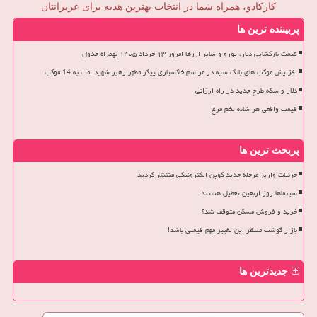
کارکادو، همراه شما در انتخاب بهترین هدیه برای عزیزانتان
پربیننده ترین ها
قیمت بازگشایی دلار، یورو و سایر ارزها امروز ۱۳ خرداد ۱۴۰۵ بهمراه جدول
افزایش موکب های بانک سپه در مراسم خاکسپاری پیکر مطهر رهبر شهید امت به 14 موکب
دلار و سکه طرح جدید در راه ارزانی
قیمت واقعی هر شانه تخم مرغ
پربحث ترین ها
جزئیات واریز مرحله جدید کوپن الکترونیکی منتشر گردید
سینماها روز اربعین تعطیل هستند
خرید و فروش مسکن متوقف شد؟
بازار گوشت منتظر این تغییر مهم قیمتی باشد!
جدیدترین ها