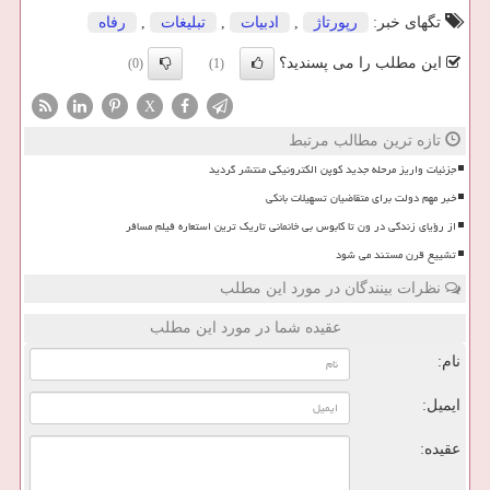
تگهای خبر:
رپورتاژ
,
ادبیات
,
تبلیغات
,
رفاه
این مطلب را می پسندید؟
(0)
(1)
X
تازه ترین مطالب مرتبط
جزئیات واریز مرحله جدید کوپن الکترونیکی منتشر گردید
خبر مهم دولت برای متقاضیان تسهیلات بانکی
از رؤیای زندگی در ون تا کابوس بی خانمانی تاریک ترین استعاره فیلم مسافر
تشییع قرن مستند می شود
نظرات بینندگان در مورد این مطلب
عقیده شما در مورد این مطلب
نام:
ایمیل:
عقیده: