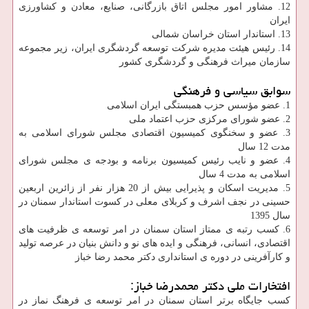
12. مشاور امور مجلس اتاق بازرگانی، صنایع، معادن و کشاورزی
ایران
13. استاندار استان خراسان شمالی
14. رئیس هیئت مدیره شرکت توسعه گردشگری ایران، زیر مجموعه
سازمان میراث فرهنگی و گردشگری كشور
سوابق سیاسی و فرهنگی
1. عضو مؤسس حزب همبستگی ایران اسلامی
2. عضو شورای مرکزی حزب اعتماد ملی
3. عضو و سخنگوی کمیسیون اقتصادی مجلس شورای اسلامی به
مدت 12 سال
4. عضو و نایب رئیس کمیسیون برنامه و بودجه ی مجلس شورای
اسلامی به مدت 4 سال
5. مدیریت اسکان و پذیرایی بیش از 20 هزار نفر از زائرین اربعین
حسینی در نجف اشرف و کربلای معلی در کسوت استاندار سمنان در
سال 1395
6. کسب رتبه ی ممتاز استان سمنان در امر توسعه ی ظرفیت های
اقتصادی، انسانی، فرهنگی و ایده های نو و دانش بنیان در عرصه تولید
و کارآفرینی در دوره ی استانداری دکتر محمد رضا خباز
افتخارات ملی دکتر محمدرضا خباز:
كسب جایگاه برتر استان سمنان در امر توسعه ی فرهنگ نماز در