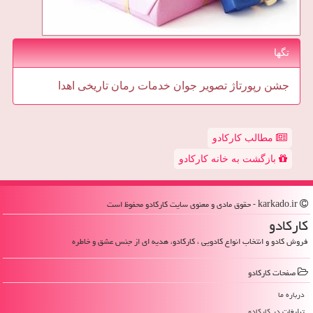
تگها
جشن
رپورتاژ
تصویر
جوان
خدمات
رمان
تاریخی
اهدا
مطالب کارکادو
بازگشت به خانه کارکادو
karkado.ir - حقوق مادی و معنوی سایت كاركادو محفوظ است
كاركادو
فروش کادو و انتخاب انواع کادویی ، کارکادو، هدیه ای از جنس عشق و خاطره
صفحات كاركادو
درباره ما
تبلیغات در كاركادو