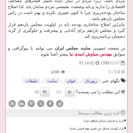
مردم باشد، زیرا مردم در سال آینده تحمل فشارهای مضاعف
اقتصادی را ندارند و باید وضعیت معیشتی مردم سامان یابد. لذا اصلاح
ساختار بودجه‌ریزی چرا تا کنون تغییری نکرده و بهتر است در راس
مجلس یازدهم باشد.
بنابراین اصلاح ساختاری بودجه باید در اولویت مجلس یازدهم قرار
گیرد و مجلس یازدهم برای آبادانی و پیشرفت و جلوگیری از گزند
دشمنان برنامه‌ریزی کند.
در صفحه عمومی
سایت مجلس ایران
می توانید با بیوگرافی و
سوابق
مهندس سیاوش امیدی نیا
بیشتر آشنا شوید.
1398/11/17
01:14:02
4108
5
/
5.0
تگهای خبر:
رپورتاژ
,
جوان
,
سایت
,
تبلیغات
این مطلب را می پسندید؟
(0)
(1)
X
تازه ترین مطالب مرتبط
خرید و فروش مسکن متوقف شد؟
بازار گوشت منتظر این تغییر مهم قیمتی باشد!