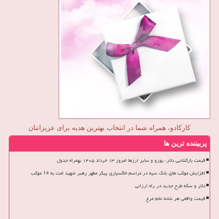
کارکادو، همراه شما در انتخاب بهترین هدیه برای عزیزانتان
پربیننده ترین ها
قیمت بازگشایی دلار، یورو و سایر ارزها امروز ۱۳ خرداد ۱۴۰۵ بهمراه جدول
افزایش موکب های بانک سپه در مراسم خاکسپاری پیکر مطهر رهبر شهید امت به 14 موکب
دلار و سکه طرح جدید در راه ارزانی
قیمت واقعی هر شانه تخم مرغ