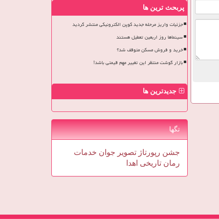
پربحث ترین ها
جزئیات واریز مرحله جدید کوپن الکترونیکی منتشر گردید
سینماها روز اربعین تعطیل هستند
خرید و فروش مسکن متوقف شد؟
بازار گوشت منتظر این تغییر مهم قیمتی باشد!
جدیدترین ها
تگها
جشن
رپورتاژ
تصویر
جوان
خدمات
رمان
تاریخی
اهدا