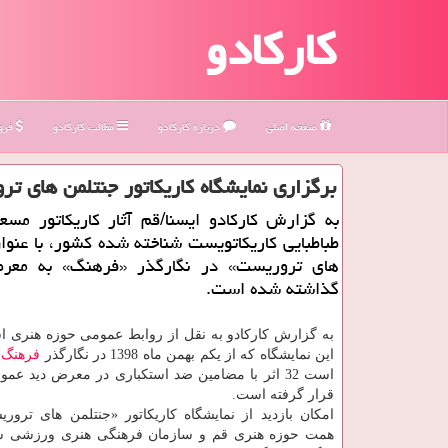
کارکادو
صفحه اصلی
درباره كاركادو
مطالب كاركادو
فروش
برگزاری نمایشگاه كاریكاتور جنتلمن های ت
به گزارش كاركادو ایسنا/قم آثار كاریكاتور مس
طباطبایی كاریكاتویست شناخته شده كشور، با عنوا
های تروریست» در نگارگذر «فرهنگ» به معر
گذاشته شده است.
به گزارش كاركادو به نقل از روابط عمومی حوزه هنری اس
این نمایشگاه كه از یكم بهمن ماه 1398 در نگارگذر
فرهنگ
ب
است 32 اثر با مضامین ضد استكباری در معرض دید عم
قرار گرفته است.
امكان بازدید از نمایشگاه كاریكاتور «جنتلمن های ترور
همت حوزه هنری قم و سازمان فرهنگی هنری ورزشی ش