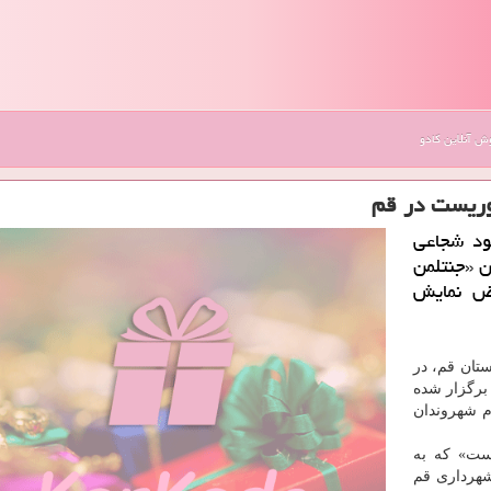
 آنلاین کادو
روریست در قم
عود شجاعی
ن «جنتلمن
ض نمایش
تان قم، در
رگزار شده
وم شهروندان
یست» كه به
هرداری قم