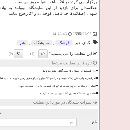
برگزار می گردد در 24 ساعت شبانه روز مهیاست.
علاقمندان برای بازدید از این نمایشگا
شهداء (صفائیه)، حد فاصل كوچه 25 و 27 رجوع نمایند.
1398/11/02
14:28:46
تگهای خبر:
فرهنگ
,
نمایشگاه
,
هنر
این مطلب را می پسندید؟
(0)
(1)
تازه ترین مطالب مرتبط
۶۰ قسمت از سلمان فارسی آماده پخش گردید
افزایش موکب های بانک سپه در مراسم خاکسپاری پیکر مطهر رهبر شهید امت به 14 موکب
اهتزاز بزرگترین پرچم علوی در تهران همزمان با ۱۱۰ نقطه در جهان
هفتمین نمایشگاه مجازی کتاب تهران تمدید گردید
نظرات بینندگان در مورد این مطلب
ع
نام: