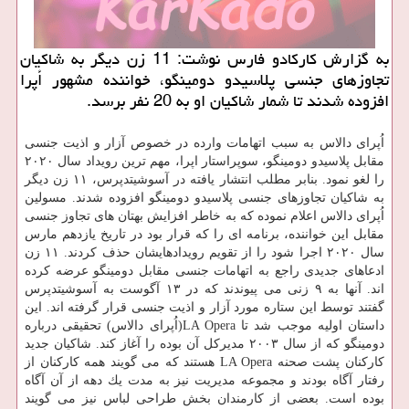
به گزارش كاركادو فارس نوشت: 11 زن دیگر به شاكیان
تجاوزهای جنسی پلاسیدو دومینگو، خواننده مشهور اُپرا
افزوده شدند تا شمار شاكیان او به 20 نفر برسد.
اُپرای دالاس به سبب اتهامات وارده در خصوص آزار و اذیت جنسی
مقابل پلاسیدو دومینگو، سوپراستار اپرا، مهم ترین رویداد سال ۲۰۲۰
را لغو نمود. بنابر مطلب انتشار یافته در آسوشیتدپرس، ۱۱ زن دیگر
به شاكیان تجاوزهای جنسی پلاسیدو دومینگو افزوده شدند. مسولین
اُپرای دالاس اعلام نموده كه به خاطر افزایش بهتان های تجاوز جنسی
مقابل این خواننده، برنامه ای را كه قرار بود در تاریخ یازدهم مارس
سال ۲۰۲۰ اجرا شود را از تقویم رویدادهایشان حذف كردند. ۱۱ زن
ادعاهای جدیدی راجع به اتهامات جنسی مقابل دومینگو عرضه كرده
اند. آنها به ۹ زنی می پیوندند كه در ۱۳ آگوست به آسوشیتدپرس
گفتند توسط این ستاره مورد آزار و اذیت جنسی قرار گرفته اند. این
داستان اولیه موجب شد تا LA Opera(اُپرای دالاس) تحقیقی درباره
دومینگو كه از سال ۲۰۰۳ مدیركل آن بوده را آغاز كند. شاكیان جدید
كاركنان پشت صحنه LA Opera هستند كه می گویند همه كاركنان از
رفتار آگاه بودند و مجموعه مدیریت نیز به مدت یك دهه از آن آگاه
بوده است. بعضی از كارمندان بخش طراحی لباس نیز می گویند