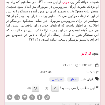
همیشه خوانندگان زن
جوان
از این مساله آگاه می ساختیم كه زیاد به
او نزدیك نشوند. اُپرای متروپولیتن در نیویورك نیز اعلام نمود همچنان
منتظر نتایج LA Opera و تصمیم گیری در مورد آینده دومینگو را به پس
از این تحقیقات موكول می كند. طبق برنامه قرار بود دومینگو از ۲۵
سپتامبر در اُپرای متروپولیتن نیویورك اجرا نماید. سخنگوی دومینگو در
اطلاعیه ای اظهار داشت كه ادعاهای جدید دارای تناقضاتی است، اما
وی هیچ گونه توضیحی در این زمینه ارائه نكرد. این در حالیست كه
این سخنگو هنوز به ایمیل ارسالی از اُپرای دالاس در خصوص لغو
اجرای پلاسیدو دومینگو پاسخی نداده است. ۲۴۱۲۴۱
منبع:
كاركادو
1398/06/15
23:27:18
4012
5
/
5.0
تگهای خبر:
جوان
,
طراحی
این مطلب را می پسندید؟
(0)
(1)
X
تازه ترین مطالب مرتبط