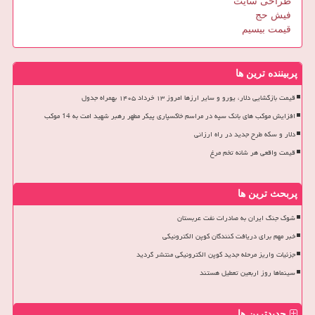
طراحی سایت
فیش حج
قیمت بیسیم
پربیننده ترین ها
قیمت بازگشایی دلار، یورو و سایر ارزها امروز ۱۳ خرداد ۱۴۰۵ بهمراه جدول
افزایش موکب های بانک سپه در مراسم خاکسپاری پیکر مطهر رهبر شهید امت به 14 موکب
دلار و سکه طرح جدید در راه ارزانی
قیمت واقعی هر شانه تخم مرغ
پربحث ترین ها
شوک جنگ ایران به صادرات نفت عربستان
خبر مهم برای دریافت کنندگان کوپن الکترونیکی
جزئیات واریز مرحله جدید کوپن الکترونیکی منتشر گردید
سینماها روز اربعین تعطیل هستند
جدیدترین ها