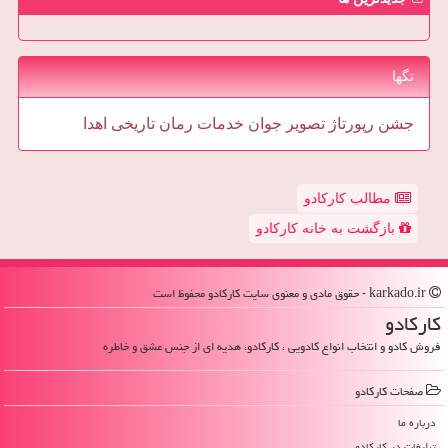
تگها
جشن
رپورتاژ
تصویر
جوان
خدمات
رمان
تاریخی
اهدا
مطالب کارکادو
بازگشت به خانه کارکادو
karkado.ir - حقوق مادی و معنوی سایت كاركادو محفوظ است
كاركادو
فروش کادو و انتخاب انواع کادویی ، کارکادو، هدیه ای از جنس عشق و خاطره
صفحات كاركادو
درباره ما
تبلیغات در كاركادو