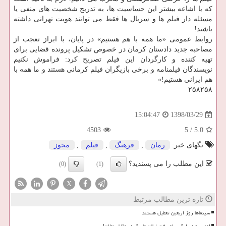
كه با اشاعه بیشتر این حساسیت ها، به تدریج شخصیت های منفی یا
مسئله دار فیلم ها و سریال ها فقط می توانند هویت تهرانی داشته
باشند!
روابط عمومی «ما همه با هم هستیم» در پایان، با ابراز تعجب از
مصاحبه جدید دادستان كرمان در خصوص تشكیل پرونده قضایی برای
تهیه كننده و كارگردان این فیلم تصریح كرد: فراموش نكنیم
نویسندگان فیلمنامه و برخی بازیگران فیلم كرمانی هستند و ما همه با
هم ایرانی هستیم!»
۲۵۸۲۵۸
1398/03/29
15:04:47
4503
5
/
5.0
تگهای خبر:
رمان
,
فرهنگ
,
فیلم
,
مجوز
این مطلب را می پسندید؟
(0)
(1)
X
تازه ترین مطالب مرتبط
سینماها روز اربعین تعطیل هستند