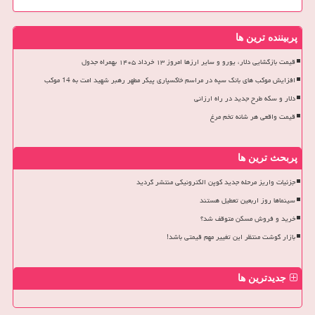
پربیننده ترین ها
قیمت بازگشایی دلار، یورو و سایر ارزها امروز ۱۳ خرداد ۱۴۰۵ بهمراه جدول
افزایش موکب های بانک سپه در مراسم خاکسپاری پیکر مطهر رهبر شهید امت به 14 موکب
دلار و سکه طرح جدید در راه ارزانی
قیمت واقعی هر شانه تخم مرغ
پربحث ترین ها
جزئیات واریز مرحله جدید کوپن الکترونیکی منتشر گردید
سینماها روز اربعین تعطیل هستند
خرید و فروش مسکن متوقف شد؟
بازار گوشت منتظر این تغییر مهم قیمتی باشد!
جدیدترین ها