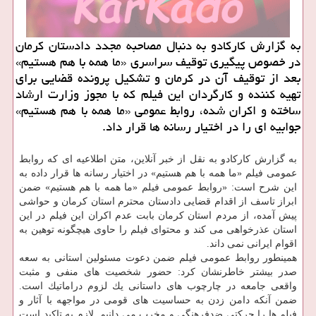
به گزارش كاركادو به دنبال مصاحبه مجدد دادستان كرمان
در خصوص پیگیری توقیف سراسری «ما همه با هم هستیم»
بعد از توقیف آن در كرمان و تشكیل پرونده قضایی برای
تهیه كننده و كارگردان این فیلم كه با مجوز وزارت ارشاد
ساخته و اكران شده، روابط عمومی «ما همه با هم هستیم»
جوابیه ای را در اختیار رسانه ها قرار داد.
به گزارش كاركادو به نقل از خبر آنلاین، متن اطلاعیه ای كه روابط
عمومی فیلم «ما همه با هم هستیم» در اختیار رسانه ها قرار داده به
این شرح است: «روابط عمومی فیلم «ما همه با هم هستیم» ضمن
ابراز تاسف از اقدام قضایی دادستان محترم استان كرمان و حواشی
پیش آمده، از مردم استان كرمان بابت عدم اكران این فیلم در این
استان عذرخواهی می كند و محتوای فیلم را حاوی هیچگونه توهین به
اقوام ایرانی نمی داند.
همینطور روابط عمومی فیلم ضمن دعوت مسئولین استانی به سعه
صدر بیشتر خاطرنشان كرد: حضور شخصیت های منفی و مثبت
واقعی جامعه در چارچوب های داستانی یك لزوم دراماتیك است.
ضمن آنكه دامن زدن به حساسیت های قومی در مواجهه با آثار و
فیلم ها را حركتی ضدفرهنگی و مخرب می دانیم. لازم به تاكید است