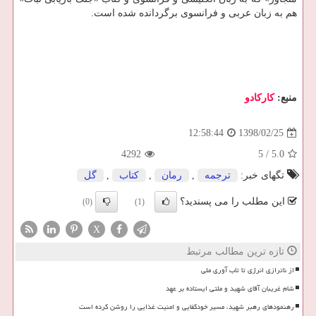
هم به زبان عربی و فرانسوی برگردانده شده است.
منبع:
كاركادو
1398/02/25
12:58:44
4292
5
/
5.0
تگهای خبر:
ترجمه
,
رمان
,
كتاب
,
گل
این مطلب را می پسندید؟
(0)
(1)
X
تازه ترین مطالب مرتبط
از ناترازی انرژی تا تاب آوری ملی
شام غریبان آقای شهید و ملتی ایستاده بر عهد
رهنمودهای رهبر شهید، مسیر خودکفایی و امنیت غذایی را روشن کرده است