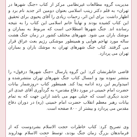
مدیریت گروه مطالعات غیرنظامی مركز از كتاب «جنگ شهرها در
تهران» به قلم دكتر زینب اسلامی بعنوان دومین اثر جدید نام برد و
اظهار داشت: برای این اثر، زحمات زیادی را آقای یحیوی برای تحقیق
این كتاب كشیده بودند و نهایتاً خانم اسلامی این كتاب را به نتیجه
رسانده اند. جنگ شهرها اصطلاحی است كه مربوط به بمباران و
موشك باران می شود. شهرهای مختلف كشور در زمان جنگ هشت
ساله مورد تهاجم هوایی و همینطور موشكی رژیم بعث عراق قرار
می گرفتند. كتاب جنگ شهرهای تهران به موشك باران و بمباران
تهران می پردازد.
قاضی خاطرنشان كرد: این گروه پارسال «جنگ شهرها؛ دزفول» را
منتشر نموده بود و امسال كتاب جنگ شهرهای تهران منتشرشده و
امیدواریم این رده ادامه پیدا كند. همینطور كتاب «روزشمار بیانات
حضرت امام خمینی در مورد دفاع مقدس» به گردآوری آقای عبدی اثر
جدید دیگری است كه خیلی مهم می باشد ازاین جهت كه به تمام
بیانات رهبر معظم انقلاب حضرت امام خمینی (ره) در دوران دفاع
مقدس می پردازد و بیشتر از ۸۰۰ صفحه است.
وی تصریح كرد: كتاب خاطرات حجت الاسلام بشردوست كه از
فرماندهان بزرگ زمان جنگ بودند، توسط حجت الاسلام بهداروند