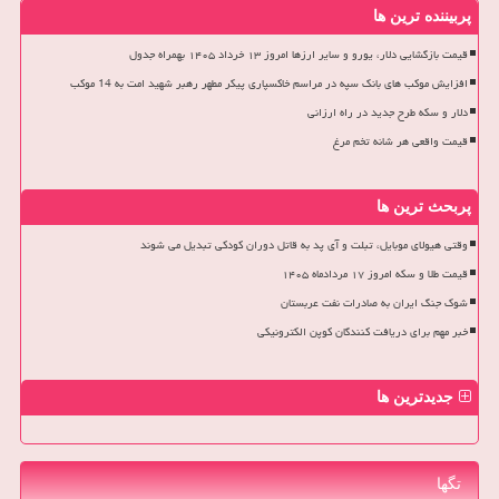
پربیننده ترین ها
قیمت بازگشایی دلار، یورو و سایر ارزها امروز ۱۳ خرداد ۱۴۰۵ بهمراه جدول
افزایش موکب های بانک سپه در مراسم خاکسپاری پیکر مطهر رهبر شهید امت به 14 موکب
دلار و سکه طرح جدید در راه ارزانی
قیمت واقعی هر شانه تخم مرغ
پربحث ترین ها
وقتی هیولای موبایل، تبلت و آی پد به قاتل دوران کودکی تبدیل می شوند
قیمت طلا و سکه امروز ۱۷ مردادماه ۱۴۰۵
شوک جنگ ایران به صادرات نفت عربستان
خبر مهم برای دریافت کنندگان کوپن الکترونیکی
جدیدترین ها
تگها