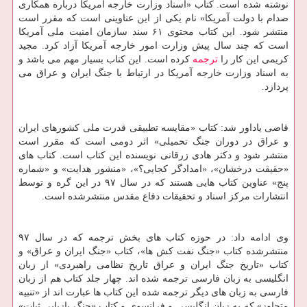
نوشته شده است. كتاب «اسناد وزارت خارجه آمریكا درباره همكاری
صدام با دولت آمریكا» نام یكی از این عناوینی است كه مقرر است
منتشر شود. این كتاب محتوی ۶۱ سند سازمان امنیت ملی آمریكا
است كه چند سال پیش وزارت امور خارجه آمریكا آزاد كرد. مجید
كریمی این كار را
ترجمه
كرده است. این كتاب بسیار مهم می باشد و
به اسناد وزارت خارجه آمریكا در ارتباط با جنگ ایران و عراق می
پردازد.
قاضی یاداور شد: كتاب «مقایسه تطبیقی قدرت ملی كشورهای ایران
و عراق در دوران جنگ تحمیلی» اثر دومی است كه مقرر است
منتشر شود و دكتر هادی زرقانی نویسنده این كتاب است. كتاب های
«حقیقت درخشان»، «امدادگر كجایی؟»، «منشور هدایت» و «شماره
پنج» عناوین كتاب هایی هستند كه در سال ۹۷ در این گره و توسط
انتشارات مركز اسناد و تحقیقات دفاع مقدس منتشرشده است.
وی ادامه داد: در حوزه كتاب های بخش ترجمه كه در سال ۹۷
منتشرشده كتاب «جنگ نفت كش ها»، كتاب «جنگ ایران و عراق» و
كتاب «تاریخ جنگ ایران و عراق تاریخ نظامی راهبردی» از زبان
انگلیسی به زبان فارسی ترجمه شده اند. چهار جلد كتاب هم از زبان
فارسی به زبان های دیگر ترجمه شده این كتاب ها عبارت اند از «تنبیه
متجاوز» كه به زبان انگلیسی و فرانسوی و كتاب «جنگ بازیابی ثبات»