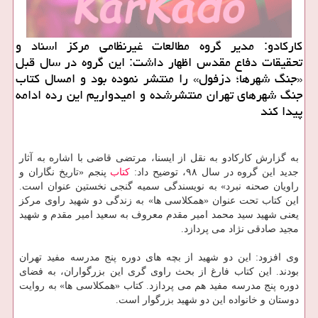
كاركادو: مدیر گروه مطالعات غیرنظامی مركز اسناد و
تحقیقات دفاع مقدس اظهار داشت: این گروه در سال قبل
«جنگ شهرها؛ دزفول» را منتشر نموده بود و امسال كتاب
جنگ شهرهای تهران منتشرشده و امیدواریم این رده ادامه
پیدا كند
به گزارش كاركادو به نقل از ایسنا، مرتضی قاضی با اشاره به آثار
جدید این گروه در سال ۹۸، توضیح داد:
كتاب
پنجم «تاریخ نگاران و
راویان صحنه نبرد» به نویسندگی سمیه گنجی نخستین عنوان است.
این كتاب تحت عنوان «همكلاسی ها» به زندگی دو شهید راوی مركز
یعنی شهید سید محمد امیر مقدم معروف به سعید امیر مقدم و شهید
مجید صادقی نژاد می پردازد.
وی افزود: این دو شهید از بچه های دوره پنج مدرسه مفید تهران
بودند. این كتاب فارغ از بحث راوی گری این بزرگواران، به فضای
دوره پنج مدرسه مفید هم می پردازد. كتاب «همكلاسی ها» به روایت
دوستان و خانواده این دو شهید بزرگوار است.