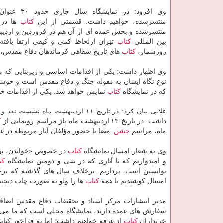
وی افزود: در نمایشگاه سال جاری حدود ۳۰ عنوان
منتشرشده، خواهیم داشت. قسمتی از این
كتاب
منتشرشده و بخش عمده ای از آن هم در فروردین و اردیب
بین المللی
كتاب
تهران ازلحاظ كمی و كیفی ارتقا یافت
روزشمار،
كتاب
های تاریخ شفاهی فرماندهان دفاع مقدس،
وی اظهار داشت: یكی از اقدامات اساسی و زیربنایی كه مر
نوع نگاه ایشان به مقوله جنگ و دفاع مقدس است و خوشبختانه 
كه در نمایشگاه
كتاب
نمایش خواهد شد. یكی از اقدامات خوبی در نمایشگاه ۳۲ رقم خواهد
علایی بیان كرد: در تاریخ ۱۱ اردیبهشت ماه نشست نقد و بررسی آثار مركز را با حضور كارشناسان و نقادان حوزه
داشت. در تاریخ ۱۳ اردیبهشت ماه باز مراسم رونمایی از
ك
ماه، مراسم
جشن
امضا با حضور مؤلفان آثار مربوطه در غ
وی به شعار امسال نمایشگاه
كتاب
در خصوص «خواندن، توان
و امیدواریم كه با آثاری كه در سی و دومین نمایشگاه
كت
توانستن است، برداریم. برخلاف سال های گذشته كه بر
امسال كوشیدیم تا همه
كتاب
ها را ولو به صورت چاپ دیجیت
مدیر انتشارات مركز اسناد و تحقیقات دفاع مقدس اضافه 
خریداران
كتاب
از غرفه خواهیم داشت؛ اما به فراخور كتا