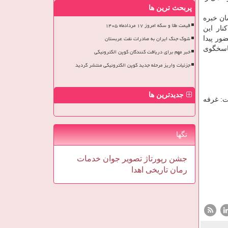
پربحث ترین ها
ان خبره
قیمت طلا و سکه امروز ۱۷ مردادماه ۱۴۰۵
نار این
شوک جنگ ایران به صادرات نفت عربستان
ور پیدا
پاسخگوی
خبر مهم برای دریافت کنندگان کوپن الکترونیکی
جزئیات واریز مرحله جدید کوپن الکترونیکی منتشر گردید
جدیدترین ها
ت: غرفه
تگها
جشن
رپورتاژ
تصویر
جوان
خدمات
رمان
تاریخی
اهدا