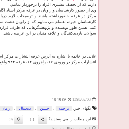
داریم كه از تخفیف بیشتری افراد را برخوردار نماییم.
وی از حضور كارشناسان و راویان در غرفه مركز اسناد آگاه
مركز در غرفه حضورداشته باشند و توضیحات لازم دربا
كارشناسان خبره، اهتمام می نماییم كه از راویان هشت سا
كنند، همین طور نویسنده و پژوهشگرهایی كه طرف قراردا
سوالات بازدیدكنندگان و علاقه مندان در این عرصه باشند.
علایی در خاتمه با اشاره به آدرس غرفه انتشارات مركز ا
انتشارات مركز در ورودی ۱۷، راهروی ۱۲، غرفه ۹۳۴ واقع است و امیدواریم بازدیدكنندگان از غرفه ما دیدن كنند و استفاده لازم را ببرند.
1398/02/03
16:19:06
تگهای خبر:
ترجمه
,
جشن
,
دیجیتال
,
رمان
این مطلب را می پسندید؟
(0)
(1)
تازه ترین مطالب مرتبط