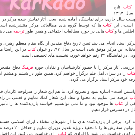
كتاب
تازه
ها در سال ۱۳۹۷
هشت سال جاری، برای نمایشگاه آماده شده است. آثار نمایش شده مركز در ن
ه است،. این
كتاب
ها كه توسط گروه های مطالعاتی مركز منتشرشده اس
 اطلس ها و
كتاب
هایی در حوزه مطالعات اجتماعی و همین طور
ترجمه
می باش
كز اسناد انجام می دهد تبیین تاریخ دفاع مقدس از نگاه مقام معظم رهبری و 
این مركز موفق شده است در سال ۹۷، دو عنوان
كتاب
در این راستا من
 خورد، نشست های تخصصی است.
فرهنگ
دفاع مقدس 
تاب
را در سرای اهل قلم برگزار خواهیم كرد. همین طور در ششم و هشتم ا
رفه خود مركز اسناد برگزار می گردد.
ستن است» اشاره نمود و تصریح كرد: ما هم این شعار را سرلوحه كارمان قرا
اب
عرضه می نماییم به محتوا و مفاد این شعار كمك نماییم و قدمی در راه
خی از
كتاب
ها موجود نبود و ما نمی توانستیم خواسته بازدیدكننده ها را تأمین 
ال در دسترس قرار دهیم.
كرد: برخی از بازدیدكننده های ما از شهرهای مختلف ایران اسلامی هستند 
سفارش های عمده دارند، نمایشگاه محلی است كه ما می توانیم سفارش ه
بی كه درخواست می شود یا افرادی كه
كتاب
را درخواست می كنند، این اختیار