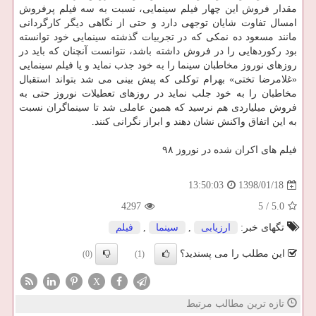
مقدار فروش این چهار فیلم سینمایی، نسبت به سه فیلم پرفروش
امسال تفاوت شایان توجهی دارد و حتی از نگاهی دیگر كارگردانی
مانند مسعود ده نمكی كه در تجربیات گذشته سینمایی خود توانسته
بود ركوردهایی را در فروش داشته باشد، نتوانست آنچنان كه باید در
روزهای نوروز مخاطبان سینما را به خود جذب نماید و یا فیلم سینمایی
«غلامرضا تختی» بهرام توكلی كه پیش بینی می شد بتواند استقبال
مخاطبان را به خود جلب نماید در روزهای تعطیلات نوروز حتی به
فروش میلیاردی هم نرسید كه همین عاملی شد تا سینماگران نسبت
به این اتفاق واكنش نشان دهند و ابراز نگرانی كنند.
فیلم های اكران شده در نوروز ۹۸
1398/01/18
13:50:03
4297
5
/
5.0
تگهای خبر:
ارزیابی
,
سینما
,
فیلم
این مطلب را می پسندید؟
(0)
(1)
X
تازه ترین مطالب مرتبط