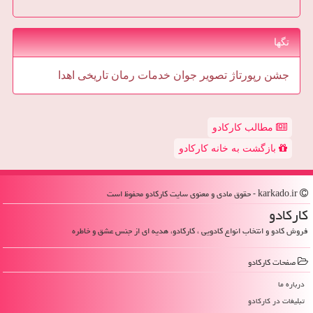
تگها
جشن
رپورتاژ
تصویر
جوان
خدمات
رمان
تاریخی
اهدا
مطالب کارکادو
بازگشت به خانه کارکادو
karkado.ir - حقوق مادی و معنوی سایت كاركادو محفوظ است
كاركادو
فروش کادو و انتخاب انواع کادویی ، کارکادو، هدیه ای از جنس عشق و خاطره
صفحات كاركادو
درباره ما
تبلیغات در كاركادو