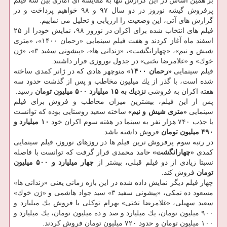
بر همین اساس در این گزارش تنها به مقایسه ای آماری بین سه فیلم
پرفروش گیشه نوروز در دو سال ۹۷ و ۹۸ خواهیم پرداخت و در
گزارش های آتی، این وضعیت را ارزیابی و تحلیل می نماییم.
فیلم های انتخاب شده برای اكران در نوروز ۹۸، نمایش خودرا از ۲۵
اسفند ماه آغاز كردند و هفت فیلم سینمایی «رحمان ۱۴۰۰»، «متری
شیش و نیم»، «چهارانگشت»، «زندانی ها»، «پیشونی سفید ۳»، «ژن
خوك» و «غلامرضا تختی» در جدول نوروزی قرار داشتند.
فیلم سینمایی
«رحمان ۱۴۰۰»
منوچهر هادی كه در ژانر كمدی ساخته
شده است، با گذر از یك میلیون مخاطب و پس از گذشت حدود سه
هفته اكران به فروشی
نزدیك به ۱۵ میلیارد ۵۰۰ میلیون تومان
رسید.
پس از این فیلم، بیشترین میزان مخاطب و فروش برای فیلم
سینمایی
«متری شیش و نیم»
ساخته سعید روستایی بوده كه توانست
با جذب ۷۴۰ هزار نفر به سینما در هفته سوم اكران خود
۱۰ میلیارد و
۴۹۰ میلیون تومان
فروش داشته باشد.
در رتبه سوم پرفروش ترین فیلم ها در روزهای نوروز، فیلم سینمایی
كمدی
«چهارانگشت»
حامد محمدی قرار گرفت كه توانست با فاصله
نسبتا زیادی از دو فیلم قبلی، بیشتر از
چهار میلیارد و ۵۰۰ میلیون
تومان
فروش كند.
چهار فیلم دیگر نمایش داده شده در این بازه زمانی یعنی «زندانی ها»
مسعود ده نمكی، «پیشونی سفید ۳» سید جواد هاشمی و «ژن خوك»
سعید سهیلی، «غلامرضا تختی» بهرام توكلی با فروش یك میلیارد و
۹۰۰ میلیون تومان، یك میلیارد و صد و ده میلیون تومان، یك میلیارد و
۱۰۰ میلیون تومان و حدود ۷۲۰ میلیون تومان فروش كردند.