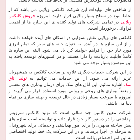
محصولات نهایی کوچکترین مشکلی از لحاظ فنی نداشته باشند.
از شاخص های تولیدات این شرکت کانکس ویلایی می باشد که از
لحاظ تنوع در سطح بسیار بالایی قرار دارند. امروزه
فروش کانکس
ویلایی
در تمامی شرکت های تولید کننده ی این سازه ها از اهمیت
فراوانی برخوردار است.
کانکس های ویلایی
نقش بسزایی در اسکان های آینده خواهند داشت
و از این سازه ها در آینده به عنوان خانه های سبز که تمام انرژی
مورد نیاز خود را فراهم خواهند کرد یاد می شود. البته این سازه ها
کاملاً قابلیت بازیافت را دارا هستند. و در کشورهای توسعه یافته به
این موضوع بسیار توجه می شود.
در این شرکت خدمات دیگری علاوه بر ساخت کانکس به همشهریان
عزیز ارائه می شود. از این خدمات می توانیم به
تولید اتاق
نمک
اشاره نمائیم. این اتاق های نمک برای درمان بیماری های تنفسی
و بعضاً بیماری های روحی و روانی مورد استفاده قرار می گیرند. و
امروزه با سرعت بسیار زیادی در حال توسعه و بهینه سازی در تمام
دنیا می باشند.
شرکت معین کانتین چند سالی است که تولید کانکس سرویس
بهداشتی را در دستور کار خود قرار داده و توانسته است سازه های
پیش ساخته مجهزی را برای امور بهداشتی و خدماتی برای شهروندان
به مرحله ی اجرا برساند. و در این شرکت یک خط تولید اختصاصی
به این امر اختصاص یافته است.