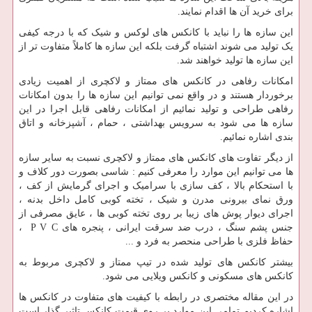
برای خرید آن ها اقدام نمایند.
این سازه ها را نباید با کانکس های لوکس و شیک که با درجه کیفی
یک تولید می شوند اشتباه گرفت بلکه این سازه ها کاملاً متفاوت تر از
این سازه ها تولید خواهند شد.
امکانات رفاهی در کانکس های ممتاز و لاکچری از اهمیت زیادی
برخوردار هستند و در واقع نمی توانیم این سازه ها را بدون امکانات
رفاهی طراحی و تولید نمائیم از امکانات رفاهی قابل اجرا در این
سازه ها می شود به سرویس بهداشتی ، حمام ، آشپزخانه و اتاق
بندی اشاره نمائیم.
از دیگر تفاوت های کانکس های ممتاز و لاکچری نسبت به سایر سازه
ها می توانیم این موارد را معرفی کنیم : شاسی بصورت دور کلاف و
با استحکام بالا ، کف سازی با سرامیک و اجرای گرمایش از کف ،
ورق نمای بیرونی مدرن و شیک ، تخته کوبی کامل داخل بدنه ،
اجرای دیوار پوش های زیبا بر روی تخته کوبی ها ، عایق مصرفی از
جنس پشم سنگ ، درب ضد سرقت ایرانی ، پنجره های P V C ،
حفاظ فلزی با طراحی منحصر به فرد و ...
بیشتر کانکس های تولید شده در تیپ ممتاز و لاکچری مربوط به
کانکس های مسکونی و کانکس ویلایی می شود.
در این مقاله مختصری در رابطه با کیفیت های متفاوت در کانکس ها
اشاره کردیم تمامی این موارد بر روی قیمت کانکس تاثیر گذار است