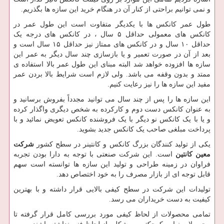
و نمی توانیم براحتی از کنار آن در هنگام خرید این سازه ها بگذریم.
طول عمر کانکس ها با یکدیگر متفاوت است این طول عمر در
کانکس های معمولی حداقل ۵ سال ، در کانکس های درجه یک
حداقل ۱۰ سال و در کانکس های ممتاز نیز حداقل ۱۵ سال است و
بعد از آن در صورت تعمیر و یا بازسازی چند سال دیگر به عمر این
سازه ها افزوده خواهد شد البته مبنای این طول عمر بالا استفاده ی
ممتد و بدون وقفه می باشد. ولی لازم است شرایط بالا بردن عمر
مفید این سازه ها را نیز رعایت کنیم.
این سازه ها را پس از چند سال می توانید مجدداً بفروش برسانید و
به عنوان کانکس دست دوم و کارکرده به شخص دیگری واگذار کرده
و یا با یک کانکس نو دیگر با یک فروشنده کانکس تعویض نمائید و با
پرداخت مبلغی صاحب یک کانکس جدید بشوید.
یکی از تولید کنندگان بزرگ کانکس و کانتینر در سطح کشور
شرکت
معین کانتین
است. این شرکت صنعتی با توجه به دارا بودن تجربه
فراوان در زمینه طراحی و تولید این سازه ها توانسته است سهم
قابل توجه ای از بازار مصرف را به خود اختصاص دهد.
تولیدات این شرکت در سطح کیفی بالایی قرار داشته و با بهترین
کیفیت به دست خریداران می رسد.
تمامی محصولات از لحاظ کیفی مورد بررسی کامل قرار گرفته تا