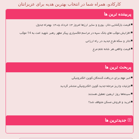
کارکادو، همراه شما در انتخاب بهترین هدیه برای عزیزانتان
پربیننده ترین ها
قیمت بازگشایی دلار، یورو و سایر ارزها امروز ۱۳ خرداد ۱۴۰۵ بهمراه جدول
افزایش موکب های بانک سپه در مراسم خاکسپاری پیکر مطهر رهبر شهید امت به 14 موکب
دلار و سکه طرح جدید در راه ارزانی
قیمت واقعی هر شانه تخم مرغ
پربحث ترین ها
خبر مهم برای دریافت کنندگان کوپن الکترونیکی
جزئیات واریز مرحله جدید کوپن الکترونیکی منتشر گردید
سینماها روز اربعین تعطیل هستند
خرید و فروش مسکن متوقف شد؟
جدیدترین ها