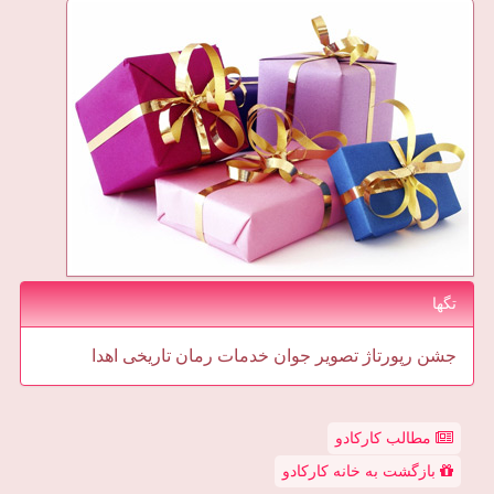
تگها
جشن
رپورتاژ
تصویر
جوان
خدمات
رمان
تاریخی
اهدا
مطالب کارکادو
بازگشت به خانه کارکادو