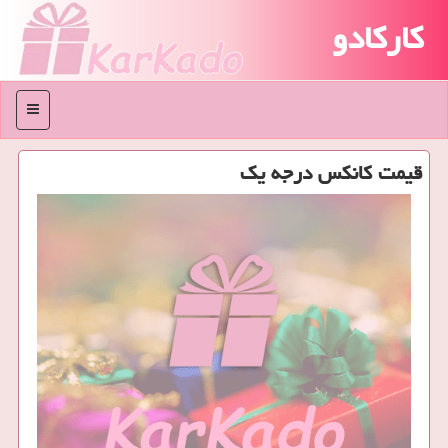
کارکادو
منو
قیمت كانكس درجه یك