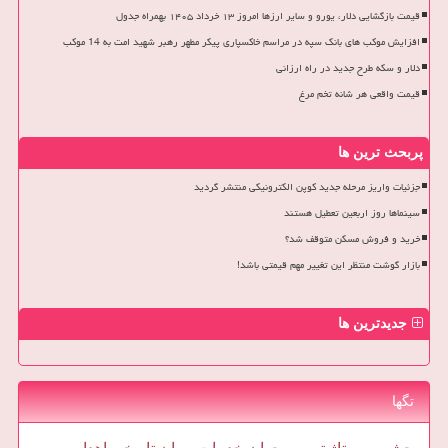
قیمت بازگشایی دلار، یورو و سایر ارزها امروز ۱۳ خرداد ۱۴۰۵ بهمراه جدول
افزایش موکب های بانک سپه در مراسم خاکسپاری پیکر مطهر رهبر شهید امت به 14 موکب
دلار و سکه طرح جدید در راه ارزانی
قیمت واقعی هر شانه تخم مرغ
پربحث ترین ها
جزئیات واریز مرحله جدید کوپن الکترونیکی منتشر گردید
سینماها روز اربعین تعطیل هستند
خرید و فروش مسکن متوقف شد؟
بازار گوشت منتظر این تغییر مهم قیمتی باشد!
جدیدترین ها
تگها