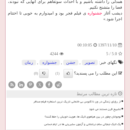
همدلی را داشته باشیم و با احداث سوتفاهم برای آنهایی كه نبودند،
فضا را متشنج نكنیم.
دیشب آغاز
جشنواره
ی فیلم فجر بود و امیدوارم به خوبی تا اختتام
اجرا شود.»
1397/11/10
00:10:05
4244
5
/
5.0
تگهای خبر:
تصویر
,
جشن
,
جشنواره
,
رمان
این مطلب را می پسندید؟
(0)
(1)
X
تازه ترین مطالب مرتبط
از رؤیای زندگی در ون تا کابوس بی خانمانی تاریک ترین استعاره فیلم مسافر
تشییع قرن مستند می شود
نوجوانان چطور در بین هیاهوی لایک ها، هویت خویش را حفظ کنند؟
یک لایک جنجالی سام درخشانی و آزمون سلبریتی ها در ایام حساس