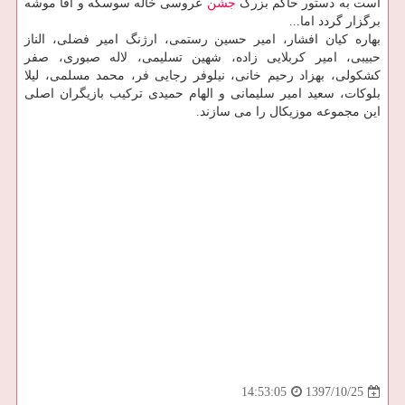
است به دستور حاكم بزرگ
جشن
عروسی خاله سوسكه و آقا موشه
برگزار گردد اما...
بهاره كیان افشار، امیر حسین رستمی، ارژنگ امیر فضلی، الناز
حبیبی، امیر كربلایی زاده، شهین تسلیمی، لاله صبوری، صفر
كشكولی، بهزاد رحیم خانی، نیلوفر رجایی فر، محمد مسلمی، لیلا
بلوكات، سعید امیر سلیمانی و الهام حمیدی تركیب بازیگران اصلی
این مجموعه موزیكال را می سازند.
1397/10/25
14:53:05