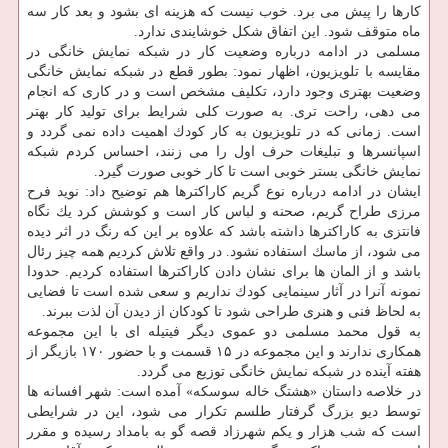
كارها را پیش می برد. خوب نیست كه هزینه ای بشود و بعد كار سه
ماه متوقف شود. این اتفاق شكل خوشایندی ندارد.
مسلمی در ادامه درباره وضعیت كار در شبكه نمایش خانگی در
مقایسه با تلویزیون، اظهار نمود: بطور قطع در شبكه نمایش خانگی
وضعیت بهتری وجود دارد، تكلیف مشخص است و در كاری كه انجام
می دهی، راحت تری. به صورت كلی شرایط برای تولید كار بهتر
است. زمانی كه در تلویزیون به كار كودك اهمیت داده نمی گردد و
اسپانسرها و تبلیغات حرف اول را می زنند، احساس كردم شبكه
نمایش خانگی بستر خوبی است تا كار خوبی صورت گیرد.
ایشان در ادامه درباره نوع گریم كاراكترها هم توضیح داد: نوید فرح
مرزی طراح گریم، صحنه و لباس كار است و كوشش كرد یك نگاه
فانتزی به كاراكترها داشته باشد كه علاوه بر این كه رنگ در اثر دیده
می شود، از ماسك استفاده نشود. در واقع تلاش كردیم همه چیز رئال
باشد و از المان ها برای نشان دادن كاراكترها استفاده كردیم. حدودا
نمونه آنرا در آثار سینمایی كودك نداریم و سعی شده است تا فضایی
به لحاظ فنی و هنری طراحی شود تا كودكان از دیدن آن لذت ببرند.
به قول محمد مسلمی دو عموی دیگر فیتیله ای با این مجموعه
همكاری ندارند و این مجموعه در ۱۵ قسمت و با حضور ۱۷۰ بازیگر از
هفته آینده در شبكه نمایش خانگی توزیع می گردد.
در خلاصه داستان «هشتگ خاله سوسكه» آمده است: شهر افسانه ها
توسط دیو بزرگ گرفتار طلسم تكرار می شود، این در شرایطی
است كه شب هزار و یكم شهرزاد قصه گو به بامداد رسیده و مقرر