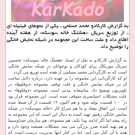
به گزارش كاركادو محمد مسلمی ـ یكی از عموهای فیتیله ای
ـ از توزیع سریال «هشتگ خاله سوسكه» از هفته آینده
اطلاع داد و علت ساخت این مجموعه در شبكه نمایش خانگی
را توضیح داد.
به گزارش كاركادو به نقل از ایسنا، «هشتگ خاله سوسكه» نخستین
سریال موزیكال برای كودكان و نوجوانان در شبكه نمایش خانگی
است كه به كارگردانی محمد مسلمی از هفته آینده توزیع می گردد.
او كه كارگردانی این مجموعه را بر عهده دارد، درباره دلایل ساخت
آن در شبكه نمایش خانگی و علت توقف مجموعه «دوقلوها» در
تلویزیون توضیح داد: متاسفانه مدتی است مجموعه «دوقلوها» به
علت مشكلات اسپانسری متوقف شده است. این مجموعه قرار بود
در ۱۰۰ قسمت تولید شود و هم اكنون ۱۲ قسمت از آن ضبط شده
است. این اتفاق نیفتاد و ما هم سراغ كار «خاله سوسكه» در شبكه
نمایش خانگی رفتیم. تهیه كننده به دنبال این است كه این مجموعه به
راه بیفتد اما اگر ادامه پیدا نكند، هم مجموعه، هم سازمان صداوسیما
و هم تهیه كننده ضرر بزرگی می بیند. مشكلات همیشه وجود دارد و
همه با آن كنار می آیند، اما در كنار اینها مدیریت درست است كه