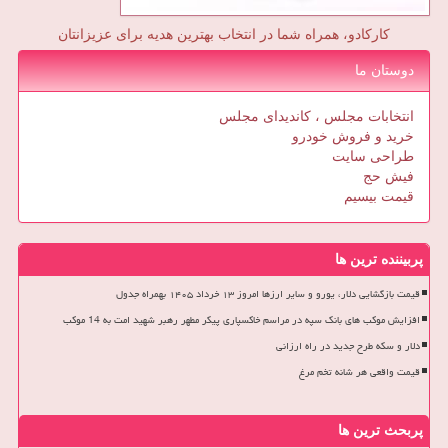
کارکادو، همراه شما در انتخاب بهترین هدیه برای عزیزانتان
دوستان ما
انتخابات مجلس ، کاندیدای مجلس
خرید و فروش خودرو
طراحی سایت
فیش حج
قیمت بیسیم
پربیننده ترین ها
قیمت بازگشایی دلار، یورو و سایر ارزها امروز ۱۳ خرداد ۱۴۰۵ بهمراه جدول
افزایش موکب های بانک سپه در مراسم خاکسپاری پیکر مطهر رهبر شهید امت به 14 موکب
دلار و سکه طرح جدید در راه ارزانی
قیمت واقعی هر شانه تخم مرغ
پربحث ترین ها