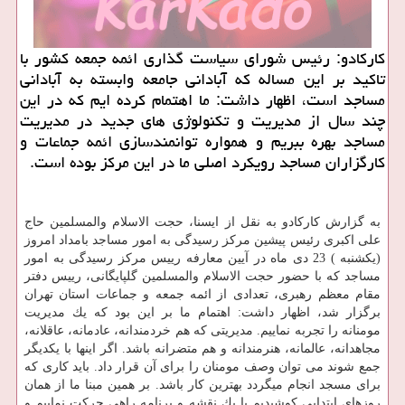
كاركادو: رئیس شورای سیاست گذاری ائمه جمعه كشور با
تاكید بر این مساله كه آبادانی جامعه وابسته به آبادانی
مساجد است، اظهار داشت: ما اهتمام كرده ایم كه در این
چند سال از مدیریت و تكنولوژی های جدید در مدیریت
مساجد بهره ببریم و همواره توانمندسازی ائمه جماعات و
كارگزاران مساجد رویكرد اصلی ما در این مركز بوده است.
به گزارش كاركادو به نقل از ایسنا، حجت الاسلام والمسلمین حاج
علی اكبری رئیس پیشین مركز رسیدگی به امور مساجد بامداد امروز
(یكشنبه ) 23 دی ماه در آیین معارفه رییس مركز رسیدگی به امور
مساجد كه با حضور حجت الاسلام والمسلمین گلپایگانی، رییس دفتر
مقام معظم رهبری، تعدادی از ائمه جمعه و جماعات استان تهران
برگزار شد، اظهار داشت: اهتمام ما بر این بود كه یك مدیریت
مومنانه را تجربه نماییم. مدیریتی كه هم خردمندانه، عادمانه، عاقلانه،
مجاهدانه، عالمانه، هنرمندانه و هم متضرانه باشد. اگر اینها با یكدیگر
جمع شوند می توان وصف مومنان را برای آن قرار داد. باید كاری كه
برای مسجد انجام میگردد بهترین كار باشد. بر همین مبنا ما از همان
روزهای ابتدایی كوشیدیم با یك نقشه و برنامه راهی حركت نماییم و