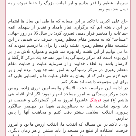
سرمایه عظیم را قدر بدانیم و این امانت بزرگ را حفظ نموده و به
نسل بعد بسپاریم.
حاج علی اكبری با تاكید بر این مساله كه ما طی این سال ها اهتمام
بر این داشته ایم كه برگزاری نماز بامداد و تقدیر از شهدای ائمه
جماعات را مدنظر قرار دهیم، تصریح كرد: در سال 95 در روز جهانی
"مساجد" كه به محضر مقام معظم رهبری شرف یاب شدیم، در این
نشست مقام معظم رهبری نقشه راهی را برای ما ترسیم نمودند كه
ما می توانیم از این نقشه راه بهره مند شویم و همواره تلاش مان بر
این بوده است كه مركز رسیدگی به امور مساجد یك مركز كارگشا و
كارساز باشد. به لطف خداوند و از سرمایه عنایت و حمایت مقام
معظم رهبری در مركز رسیدگی به امور مساجد بهره برده ایم و بر
خود لازم می دانم كه از ایشان به خاطر عنایت ها و راهنمایی هایی كه
برای این مجموعه داشته اند تشكر كنم.
در ادامه این مراسم، حجت الاسلام والمسلمین نوری زاده، رییس
جدید مركز رسیدگی به امور مساجد اظهار نمود: اگر ایثار اقیله بنی
هاشم (ع) نبود
فرهنگ
عاشورا امروز به این گستردگی و عظمت در
دنیا وجود نداشت. باید به دستاوردهای شهدا در چهلمین سالگرد
پیروزی انقلاب اسلامی بیشتر دقت كنیم و مجاهدت آنها را پاس
بداریم.
وی با تاكید بر این مساله كه انقلاب ما، انقلاب ارزش ها بود و امروز
فرصت استفاده از تبلیغ در مسجد را باید بیشتر از هر زمان دیگری