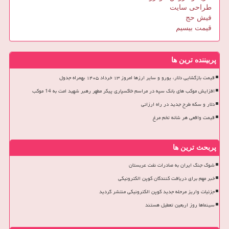
طراحی سایت
فیش حج
قیمت بیسیم
پربیننده ترین ها
قیمت بازگشایی دلار، یورو و سایر ارزها امروز ۱۳ خرداد ۱۴۰۵ بهمراه جدول
افزایش موکب های بانک سپه در مراسم خاکسپاری پیکر مطهر رهبر شهید امت به 14 موکب
دلار و سکه طرح جدید در راه ارزانی
قیمت واقعی هر شانه تخم مرغ
پربحث ترین ها
شوک جنگ ایران به صادرات نفت عربستان
خبر مهم برای دریافت کنندگان کوپن الکترونیکی
جزئیات واریز مرحله جدید کوپن الکترونیکی منتشر گردید
سینماها روز اربعین تعطیل هستند