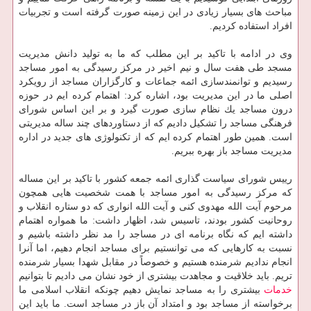
مباحث های بسیار زیادی در این زمینه صورت گرفته است و تجربیات
افراد استفاده كردیم.
وی در ادامه با تاكید بر این مطلب كه ما به تولید دانش مدیریت
مسجد طی هفت سال و نیم اخیر در مركز رسیدگی به امور مساجد
رسیدیم و توانمندسازی ائمه جماعات و كارگزاران مساجد از رویكرد
اصلی ما در این مدیریت بود، اشاره كرد: اهتمام كرده ایم در حوزه
درون مساجد یك نظام سازی صورت گیرد و بر این اساس شورای
فرهنگی مساجد را تشكیل دادیم كه از دستاوردهای چند ساله مدیریتی
است. همین طور اهتمام كرده ایم كه از تكنولوژی های جدید در اداره
مدیریت مساجد باز بهره ببریم.
رییس شورای سیاست گذاری ائمه جمعه كشور با تاكید بر این مساله
كه مركز رسیدگی به امور مساجد با همت شخصیت هایی همچون
مرحوم آیت الله مهدوی كنی و آیت الله انواری كه دو ستاره انقلاب و
روحانیت كشور بودند، تاسیس شد، اظهار داشت: ما همواره اهتمام
داشته ایم كه نگاه برنامه ای در مساجد را مد نظر داشته باشیم و
نسبت به كارهایی كه می توانستیم برای مساجد انجام دهیم، اما آنرا
انجام ندادیم شرمنده هستیم و خصوصاً در مقابل شهدا بسیار شرمنده
تریم. باید خلاقیت و مجاهدت بیشتری از خود نشان می دادیم تا بتوانیم
خدمات
بیشتری را به مساجد نمایش دهیم چونكه انقلاب اسلامی ما
برخواسته از مساجد بود و امتداد آن باز در مساجد است. ما باید این