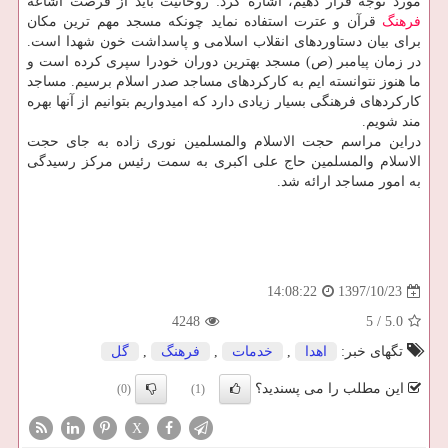
مورد توجه قرار دهیم، اشاره كرد: روحانیت باید از فرصت اشاعه
فرهنگ
قرآن و عترت استفاده نماید چونكه مسجد مهم ترین مكان
برای بیان دستاوردهای انقلاب اسلامی و پاسداشت خون شهدا است.
در زمان پیامبر (ص) مسجد بهترین دوران خودرا سپری كرده است و
ما هنوز نتوانسته ایم به كاركردهای مساجد صدر اسلام برسیم. مساجد
كاركردهای فرهنگی بسیار زیادی دارد كه امیدواریم بتوانیم از آنها بهره
مند شویم.
دراین مراسم حجت الاسلام والمسلمین نوری زاده به جای حجت
الاسلام والمسلمین حاج علی اكبری به سمت رئیس مركز رسیدگی
به امور مساجد ارائه شد.
1397/10/23
14:08:22
4248
5
/
5.0
تگهای خبر:
اهدا
,
خدمات
,
فرهنگ
,
گل
این مطلب را می پسندید؟
(0)
(1)
X