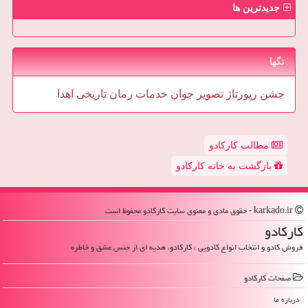
جدیدترین ها
تگها
جشن
رپورتاژ
تصویر
جوان
خدمات
رمان
تاریخی
اهدا
مطالب کارکادو
بازگشت به خانه کارکادو
karkado.ir - حقوق مادی و معنوی سایت كاركادو محفوظ است
كاركادو
فروش کادو و انتخاب انواع کادویی ، کارکادو، هدیه ای از جنس عشق و خاطره
صفحات كاركادو
درباره ما