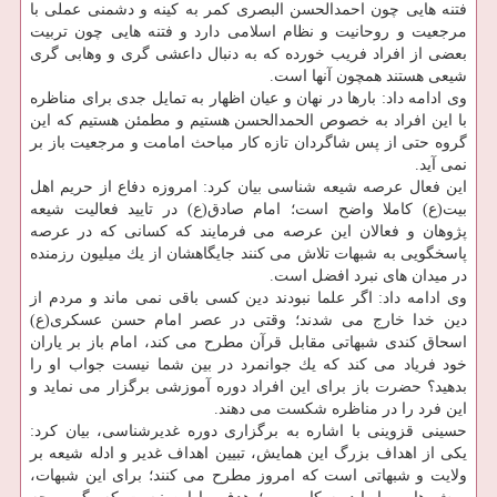
فتنه هایی چون احمدالحسن البصری كمر به كینه و دشمنی عملی با
مرجعیت و روحانیت و نظام اسلامی دارد و فتنه هایی چون تربیت
بعضی از افراد فریب خورده كه به دنبال داعشی گری و وهابی گری
شیعی هستند همچون آنها است.
وی ادامه داد: بارها در نهان و عیان اظهار به تمایل جدی برای مناظره
با این افراد به خصوص الحمدالحسن هستیم و مطمئن هستیم كه این
گروه حتی از پس شاگردان تازه كار مباحث امامت و مرجعیت باز بر
نمی آید.
این فعال عرصه شیعه شناسی بیان كرد: امروزه دفاع از حریم اهل
بیت(ع) كاملا واضح است؛ امام صادق(ع) در تایید فعالیت شیعه
پژوهان و فعالان این عرصه می فرمایند كه كسانی كه در عرصه
پاسخگویی به شبهات تلاش می كنند جایگاهشان از یك میلیون رزمنده
در میدان های نبرد افضل است.
وی ادامه داد: اگر علما نبودند دین كسی باقی نمی ماند و مردم از
دین خدا خارج می شدند؛ وقتی در عصر امام حسن عسكری(ع)
اسحاق كندی شبهاتی مقابل قرآن مطرح می كند، امام باز بر یاران
خود فریاد می كند كه یك جوانمرد در بین شما نیست جواب او را
بدهید؟ حضرت باز برای این افراد دوره آموزشی برگزار می نماید و
این فرد را در مناظره شكست می دهند.
حسینی قزوینی با اشاره به برگزاری دوره غدیرشناسی، بیان كرد:
یكی از اهداف بزرگ این همایش، تبیین اهداف غدیر و ادله شیعه بر
ولایت و شبهاتی است كه امروز مطرح می كنند؛ برای این شبهات،