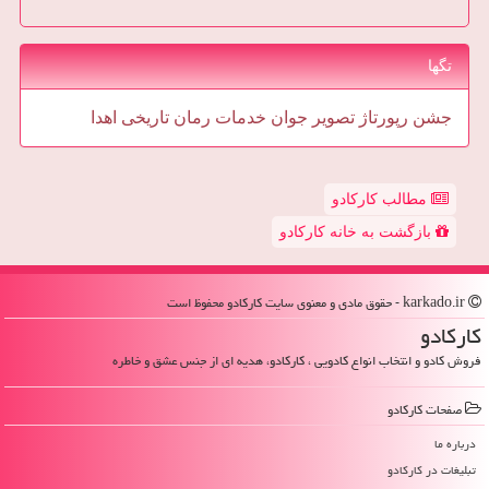
تگها
جشن
رپورتاژ
تصویر
جوان
خدمات
رمان
تاریخی
اهدا
مطالب کارکادو
بازگشت به خانه کارکادو
karkado.ir - حقوق مادی و معنوی سایت كاركادو محفوظ است
كاركادو
فروش کادو و انتخاب انواع کادویی ، کارکادو، هدیه ای از جنس عشق و خاطره
صفحات كاركادو
درباره ما
تبلیغات در كاركادو