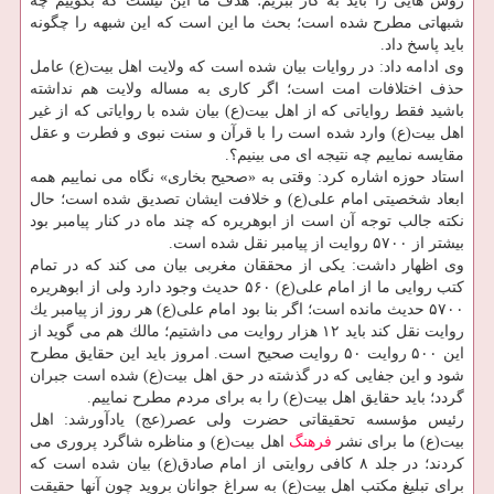
روش هایی را باید به كار ببریم؛ هدف ما این نیست كه بگوییم چه
شبهاتی مطرح شده است؛ بحث ما این است كه این شبهه را چگونه
باید پاسخ داد.
وی ادامه داد: در روایات بیان شده است كه ولایت اهل بیت(ع) عامل
حذف اختلافات امت است؛ اگر كاری به مساله ولایت هم نداشته
باشید فقط روایاتی كه از اهل بیت(ع) بیان شده با روایاتی كه از غیر
اهل بیت(ع) وارد شده است را با قرآن و سنت نبوی و فطرت و عقل
مقایسه نماییم چه نتیجه ای می بینیم؟.
استاد حوزه اشاره كرد: وقتی به «صحیح بخاری» نگاه می نماییم همه
ابعاد شخصیتی امام علی(ع) و خلافت ایشان تصدیق شده است؛ حال
نكته جالب توجه آن است از ابوهریره كه چند ماه در كنار پیامبر بود
بیشتر از ۵۷۰۰ روایت از پیامبر نقل شده است.
وی اظهار داشت: یكی از محققان مغربی بیان می كند كه در تمام
كتب روایی ما از امام علی(ع) ۵۶۰ حدیث وجود دارد ولی از ابوهریره
۵۷۰۰ حدیث مانده است؛ اگر بنا بود امام علی(ع) هر روز از پیامبر یك
روایت نقل كند باید ۱۲ هزار روایت می داشتیم؛ مالك هم می گوید از
این ۵۰۰ روایت ۵۰ روایت صحیح است. امروز باید این حقایق مطرح
شود و این جفایی كه در گذشته در حق اهل بیت(ع) شده است جبران
گردد؛ باید حقایق اهل بیت(ع) را به برای مردم مطرح نماییم.
رئیس مؤسسه تحقیقاتی حضرت ولی عصر(عج) یادآورشد: اهل
بیت(ع) ما برای نشر
فرهنگ
اهل بیت(ع) و مناظره شاگرد پروری می
كردند؛ در جلد ۸ كافی روایتی از امام صادق(ع) بیان شده است كه
برای تبلیغ مكتب اهل بیت(ع) به سراغ جوانان بروید چون آنها حقیقت