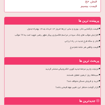
فیش حج
قیمت بیسیم
پربیننده ترین ها
قیمت بازگشایی دلار، یورو و سایر ارزها امروز ۱۳ خرداد ۱۴۰۵ بهمراه جدول
افزایش موکب های بانک سپه در مراسم خاکسپاری پیکر مطهر رهبر شهید امت به 14 موکب
دلار و سکه طرح جدید در راه ارزانی
قیمت واقعی هر شانه تخم مرغ
پربحث ترین ها
جزئیات واریز مرحله جدید کوپن الکترونیکی منتشر گردید
سینماها روز اربعین تعطیل هستند
خرید و فروش مسکن متوقف شد؟
بازار گوشت منتظر این تغییر مهم قیمتی باشد!
جدیدترین ها