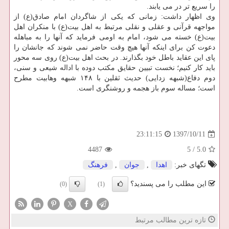
را سریع تر در می یابند.
وی اظهار داشت: زمانی كه یكی از شاگردان امام صادق(ع) از
مواجهه قرآنی و عقلی و نقلی مرتبط به اهل بیت(ع) با منكران اهل
بیت(ع) خسته می شود، امام به اومی فرماید كه آنها را به مباهله
دعوت كن برای اینكه آنها هیچ وقت حاضر نمی شوند كه جانشان را
پای این عقاید باطل خود بگذارند. در بحث اهل بیت(ع) روی سه محور
باید كار كنیم؛ نخست تبیین حقایق مكتب دوده با اداله شیعی و سنی،
دوم دفاع(شبهه زدایی) حدیث ثقلین با ۱۴۸ شبهه وهابیت مطرح
است؛ مساله سوم باز هجمه و روشنگری است.
1397/10/11
23:11:15
4487
5
/
5.0
تگهای خبر:
اهدا
,
جوان
,
فرهنگ
این مطلب را می پسندید؟
(0)
(1)
X
تازه ترین مطالب مرتبط