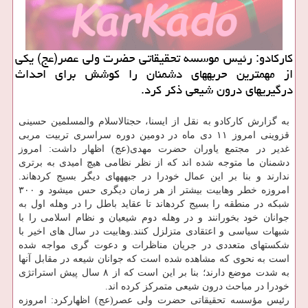
كاركادو: رئیس موسسه تحقیقاتی حضرت ولی عصر(عج) یكی
از مهمترین حربه‎های دشمنان را كوشش برای احداث
درگیری‎های درون شیعی ذكر كرد.
به گزارش كاركادو به نقل از ایسنا، حجت‎الاسلام والمسلمین حسینی
قزوینی امروز ۱۱ دی ماه در دومین دوره سراسری تربیت مربی
غدیر در مجتمع یاوران حضرت مهدی(عج) اظهار داشت: امروز
دشمنان ما متوجه شده اند كه از نظر نظامی هیچ امیدی به برتری
ندارند و بنا بر این عمال خودرا در جبهه‎های دیگر بسیج كرده‎اند.
امروزه خطر وهابیت بیشتر از هر زمان دیگری حس می‎شود و ۳۰۰
شبكه در منطقه را بسیج كرده‎اند تا عقاید باطل را در وهله اول به
جوانان خود بخورانند و در وهله دوم شیعیان و نظام اسلامی را با
شبهات سیاسی و اعتقادی متزلزل كنند.وهابیت در سال های اخیر با
شكست‎های متعددی در جریان مناظرات و دعوت گری مواجه شده
است به نحوی كه مشاهده شده است كه جوانان شیعه در مقابل آنها
به شدت موضع دارند؛ بنا بر این است كه از ۸ سال پیش استراتژی
خودرا در مباحث درون شیعی متمركز كرده اند.
رئیس مؤسسه تحقیقاتی حضرت ولی عصر(عج) اظهاركرد: امروزه