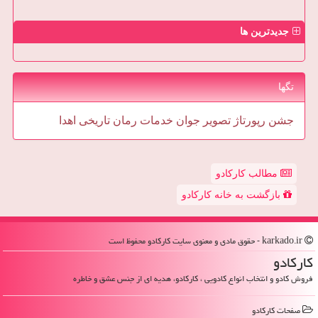
جدیدترین ها
تگها
جشن
رپورتاژ
تصویر
جوان
خدمات
رمان
تاریخی
اهدا
مطالب کارکادو
بازگشت به خانه کارکادو
karkado.ir - حقوق مادی و معنوی سایت كاركادو محفوظ است
كاركادو
فروش کادو و انتخاب انواع کادویی ، کارکادو، هدیه ای از جنس عشق و خاطره
صفحات كاركادو