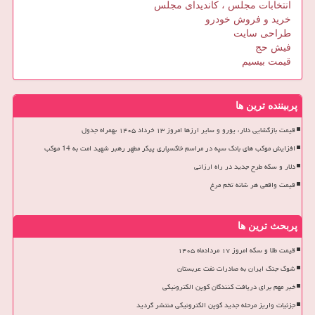
انتخابات مجلس ، کاندیدای مجلس
خرید و فروش خودرو
طراحی سایت
فیش حج
قیمت بیسیم
پربیننده ترین ها
قیمت بازگشایی دلار، یورو و سایر ارزها امروز ۱۳ خرداد ۱۴۰۵ بهمراه جدول
افزایش موکب های بانک سپه در مراسم خاکسپاری پیکر مطهر رهبر شهید امت به 14 موکب
دلار و سکه طرح جدید در راه ارزانی
قیمت واقعی هر شانه تخم مرغ
پربحث ترین ها
قیمت طلا و سکه امروز ۱۷ مردادماه ۱۴۰۵
شوک جنگ ایران به صادرات نفت عربستان
خبر مهم برای دریافت کنندگان کوپن الکترونیکی
جزئیات واریز مرحله جدید کوپن الکترونیکی منتشر گردید