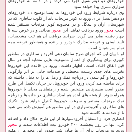
خودروهای دو دیفرانسیل اجرا می گردد و در ادامه به خودروهای
سواری تسری پیدا خواهد نمود.
وی درباره شرایط ورود این خودروها به ایسنا توضیح داد: خودروهای
دو دیفرانسیل برای ورود به كویر مرنجاب باید از كلوب سافاری كه در
شهرستان آران و بیدگل و در محدوده كویر مرنجاب مستقر شده
است
مجوز
ورود دریافت نمایند. این
مجوز
مجانی و در عرض سه تا
چهار دقیقه صادر می گردد. شرایط دریافت آن هم ثبت مشخصات،
تایید ایمنی و عرضه مدارك خودرو و راننده و همینطور عرضه بیمه
تمام سرنشینان است.
او با بیان این كه اجرای طرح سامان دهی آفرود و سافاری در مناطق
كویری برای پیشگیری از اعمال ممنوعیت هایی مشابه آنچه در سال
قبل اتفاق افتاد، است، اظهار داشت: ورود بی قاعده این خودروها
تخریب های جدی زیست محیطی و صدمات جانی بر اثر واژگونی
خودروها و گم شدن در دریاچه نمك و رمل ها را به دنبال داشته كه
برای ضابطه مند كردن ورود این خودروها، در جریان تكمیل این طرح
مقرر است مسیرهایی مشخص شده و راهنماهای محلی با خودروها
همراه شوند. از هفته های آینده هم امداد سافاری در جاده ها و دریاچه
نمك مرنجاب مستقر و سرعت خودروها كنترل خواهد شود. تكنیك
های سافاری و آفرودسواری در این مناطق هم آموزش داده می شود
تا از صدمه ها كاسته شود.
انصاری فرد از استقبال آفرودسوارها از این طرح اطلاع داد و اضافه
كرد: تنها در روز پنجشنبه ۴۰۰ خودرو ثبت اطلاعات شدند و
مجوز
ورود به مرنجاب برای آن ها صادر شد. صدور این مجوزها از هفته