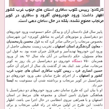
كاركادو: رییس كلوب سافاری استان های جنوب غرب كشور
اظهار داشت: ورود خودروهای آفرود و سافاری در كویر
مرنجاب ممنوع نشده، بلكه در حال سامان دهی است.
پاییز سال قبل دادستان آران و بیدگل حكم «ممنوعیت ورود خودروهای
دو دیفرانسیل و موتورهای كراس به مناطق كویری» این شهرستان
بخصوص مرنجاب را درحالی صادر كرد كه به قول
محسن یارمحمدیان
- معاون گردشگری استان اصفهان ـ
تخریب زیست محیطی حاصل از
ورود این خودروها تهدیدآمیز و غیرقابل جبران شده بود. به قول این
مقام مسؤول، حكم دادستانی در آبان ماه سال ۹۶ بعد از ورود
همزمان ۷۵۰
دستگاه
خودروی دو دیفرانسیل در یك روز به كویر
مرنجاب، صادر شد. اینك بعد از گذشت یك سال از اجرای آن حكم،
حسین انصاری فرد ـ رییس كلوب سافاری استان های جنوب غرب
كشور و اصفهان ـ
از اجرای طرح سامان دهی ورود خودروهای دو
دیفرانسیل در كویر مرنجاب و برداشته شدن آن ممنوعیت به
ایسنا
خبر داد.
او با بیان این كه طرح سامان دهی ورود خودروهای دو دیفرانسیل با
هماهنگی شواری تامین استان و مجموعه های مرتبط در استان
اصفهان و با همراهی نیروی انتظامی در حال اجرا می باشد، اظهار
داشت: این طرح در اولین مرحله در راه قبلی مرنجاب و برای