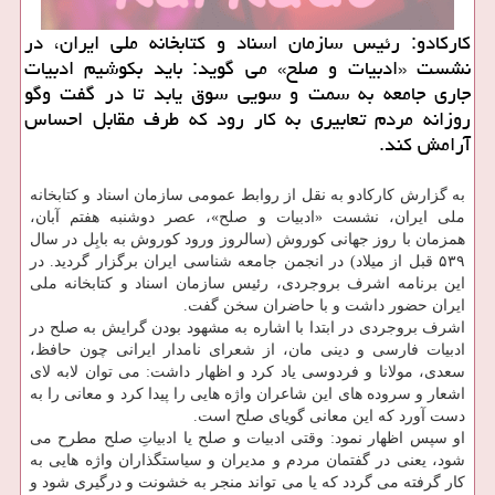
كاركادو: رئیس سازمان اسناد و كتابخانه ملی ایران، در
نشست «ادبیات و صلح» می گوید: باید بكوشیم ادبیات
جاری جامعه به سمت و سویی سوق یابد تا در گفت وگو
روزانه مردم تعابیری به كار رود كه طرف مقابل احساس
آرامش كند.
به گزارش كاركادو به نقل از روابط عمومی سازمان اسناد و كتابخانه
ملی ایران، نشست «ادبیات و صلح»، عصر دوشنبه هفتم آبان،
همزمان با روز جهانی كوروش (سالروز ورود كوروش به بابِل در سال
۵۳۹ قبل از میلاد) در انجمن جامعه شناسی ایران برگزار گردید. در
این برنامه اشرف بروجردی، رئیس سازمان اسناد و كتابخانه ملی
ایران حضور داشت و با حاضران سخن گفت.
اشرف بروجردی در ابتدا با اشاره به مشهود بودن گرایش به صلح در
ادبیات فارسی و دینی مان، از شعرای نامدار ایرانی چون حافظ،
سعدی، مولانا و فردوسی یاد كرد و اظهار داشت: می توان لابه لای
اشعار و سروده های این شاعران واژه هایی را پیدا كرد و معانی را به
دست آورد كه این معانی گویای صلح است.
او سپس اظهار نمود: وقتی ادبیات و صلح یا ادبیاتِ صلح مطرح می
شود، یعنی در گفتمان مردم و مدیران و سیاستگذاران واژه هایی به
كار گرفته می گردد كه یا می تواند منجر به خشونت و درگیری شود و