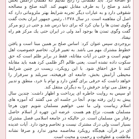
او اضافه كرد: باید گفتمانی را رایج نماییم كه گفتمان آرامش بخش
باشد و صلح را به طرف مقابل تفهیم كند. البته صلح و مصالحه
شقوقی دارد و به عبارات دیگر تجربه شرایط بهتر ملزوماتی دارد كه
اصل آن مفاهمه است. در سال ۱۳۷۸، رئیس جمهور ایران بحث گفت
وگوی تمدن ها را بیان كرد كه برای دنیا درس شد و حتی در ژنو مركز
گفت وگوی تمدن ها بوجود آمد ولی در ایران حتی یك مركز هم راه
نیفتاد.
بروجردی سپس عنوان كرد: اساس صلح بر همین مبنا است و یافتن
خطوط مشترك مهم می باشد. به تعبیر قرآن، تخاصم خصوصیت اهل
جهنم است و حتی در آیات مقاتله، فقط در برابر ظلم است كه حق
سكوت داده نشده است. یعنی ظالم اگر ظلمی كرد همه باید مقابله
كنند تا حق احقاق شود. با این رویكرد، زیست در چنین شرایط
محیطی آرامش بخش، جامعه ای فرهیخته، سربلند و سرفراز را
خواهد داشت كه حرفی برای گفتن دارد و توام با خرد، منطق و تدبیر
و تعقل می تواند حرفش را به دیگران منتقل كند.
او سپس به روایت خاطره ای پرداخت و اظهار داشت: چندین سال
پیش به ژاپن رفته بودم. آنجا در جلسه ای می گفتند كه آموزه های
اسلام زیباست ولی ما نمی خواهیم مسلمان شویم چون هرجا
مسلمان هست، نزاع هم هست. عرضه این چهره از اسلام حاصل
رفتار منِ مسلمان است. در حالیكه در جامعه اسلامی فصل مشترك
بسیار است ولی درك مشترك نیست و تخاصم وجود دارد. آیات عدیده
ای در قرآن، هیچگاه رویكرد مخاصمه محور ندارد و صرفا نشانه
ملاطفت و عطوفت و رحمت و محبت است.