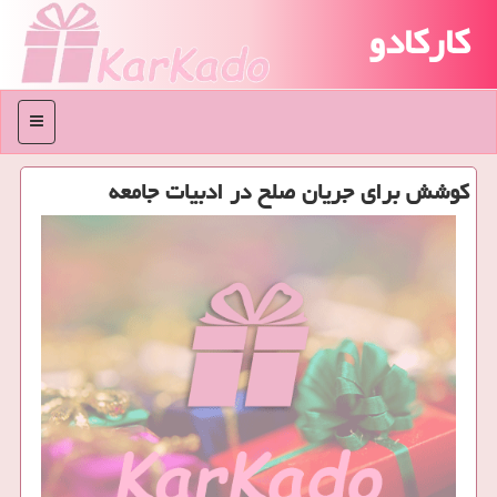
کارکادو
منو
كوشش برای جریان صلح در ادبیات جامعه