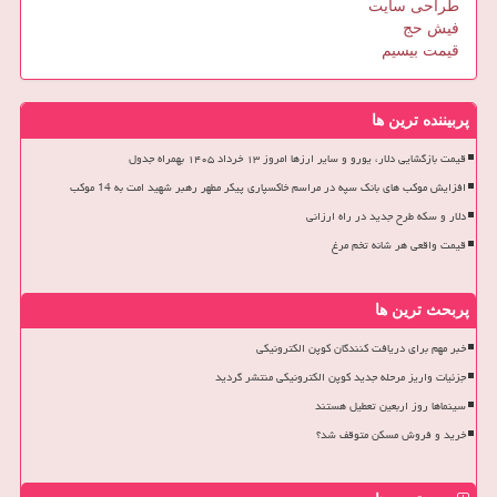
طراحی سایت
فیش حج
قیمت بیسیم
پربیننده ترین ها
قیمت بازگشایی دلار، یورو و سایر ارزها امروز ۱۳ خرداد ۱۴۰۵ بهمراه جدول
افزایش موکب های بانک سپه در مراسم خاکسپاری پیکر مطهر رهبر شهید امت به 14 موکب
دلار و سکه طرح جدید در راه ارزانی
قیمت واقعی هر شانه تخم مرغ
پربحث ترین ها
خبر مهم برای دریافت کنندگان کوپن الکترونیکی
جزئیات واریز مرحله جدید کوپن الکترونیکی منتشر گردید
سینماها روز اربعین تعطیل هستند
خرید و فروش مسکن متوقف شد؟