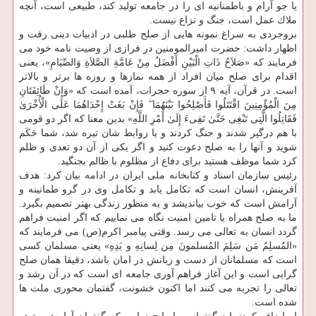
یا جو آرام و باطمنانیه ای را در جامعه تولید كند، طبیعی است، آنچه
ملاك عمل است، جنگ و نزاع نیست.
بروجردی به سراغ نمونه هایی از صلح طلبی در ادبیات دینی رفت و
اظهار داشت: حضرت امیرالمومنین در فرازی از وصیت نامه خود می
فرمایند كه «صَلاَحُ ذَاتِ الْبَیْنِ أَفْضَلُ مِنْ عَامَّةِ الصَّلاَةِ وَالصِّیَامِ»، یعنی
اقدام برای صلح میان افراد از همه نمازها و روزه ها برتر و بالاتر
است. در قرآن، آیه ۹ از سوره حجرات، آمده است كه «وَإِنْ طَائِفَتَانِ
مِنَ الْمُؤْمِنِینَ اقْتَتَلُوا فَأَصْلِحُوا بَیْنَهُمَا ۖ فَإِنْ بَغَتْ إِحْدَاهُمَا عَلَی الْأُخْرَیٰ
فَقَاتِلُوا الَّتِی تَبْغِی حَتَّیٰ تَفِیءَ إِلَیٰ أَمْرِ اللَّهِ» بدین معنا كه اگر دو قومی
با هم درگیر شدند و جنگ كردند و یا روابط شان تیره شد، شما حَكَم
شوید و آنها را به صلح دعوت كنید و اگر یكی از آن دو تعدی و ظلم
كرد شما موظف هستید برای دفاع از مظلوم با ظالم بجنگید.
رئیس سازمان اسناد و كتابخانه ملی ایران در ادامه بیان كرد: هدف
آفرینش، انسان است كه تكامل یابد و تكامل وی در گرو طمانینه و
آرامش است كه خوب بیاندیشد و به منظور زندگی بهتر تصمیم بگیرد.
ما به صلح همراه با تامین امنیت نگاه می نماییم كه اگر امنیت فراهم
گردد انسان به تعالی می رسد. وقتی پیامبر اكرم(ص) می فرمایند كه
«المُسلِمُ مَن سَلِمَ المُسلمونَ مِن لِسانِهِ و یَدِهِ» یعنی مسلمان كسی
است كه مسلمانان از دست و زبانش در امان باشد، دقیقا همان صلح
گرایی است و این آغاز فراهم آوری جامعه ای است كه در آن رشد و
تعالی را تجربه می كنند اما اكنون خشونت، گفتمان محوری ملت ها
شده است.