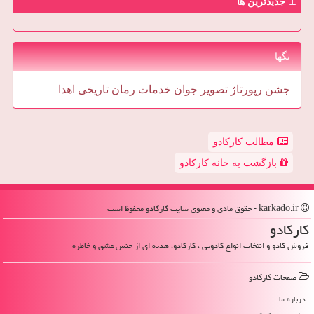
جدیدترین ها
تگها
جشن
رپورتاژ
تصویر
جوان
خدمات
رمان
تاریخی
اهدا
مطالب کارکادو
بازگشت به خانه کارکادو
karkado.ir - حقوق مادی و معنوی سایت كاركادو محفوظ است
كاركادو
فروش کادو و انتخاب انواع کادویی ، کارکادو، هدیه ای از جنس عشق و خاطره
صفحات كاركادو
درباره ما