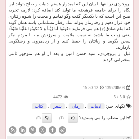
بروجردی در انتها با بیان این كه امیدوار هستم ادبیات و صلح بتواند این
نگاه را برای جامعه فرهیخته ما تولید كند اضافه كرد: لازمه تجربه
صلح این است كه با یكدیگر گفت وگو نماییم و محبت را شیوه رفتاری
خود قرار دهیم و رفتارمان بتواند نماد رفتار مسلمانی باشد همان گونه
كه امام صادق(ع) هم می فرمایند «كونُوا لَنا زَیْناً وَ لا تَكونُوا عَلَیْنا شَیْناً»
یعنی زینت ما باشید نه سبب ملامت و سرزنش ما، با مردم نیكو
سخن بگویید و زبانتان را حفظ كنید و از زیاده‎روی و زشت‎گویی
بازدارید.
قبل از بروجردی، سید حسن امین و بعد از او هم منوچهر ثابتی
سخنرانی كردند.
1397/08/08
15:30:12
4472
5
/
5.0
تگهای خبر:
ادبیات
,
رمان
,
شعر
,
كتاب
این مطلب را می پسندید؟
(0)
(1)
X