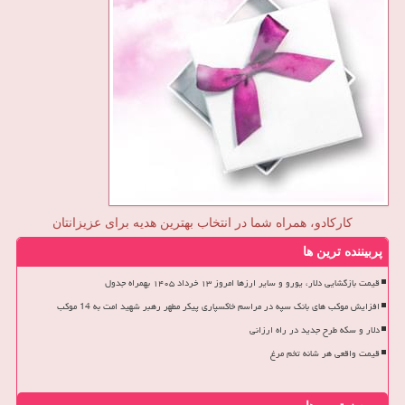
کارکادو، همراه شما در انتخاب بهترین هدیه برای عزیزانتان
پربیننده ترین ها
قیمت بازگشایی دلار، یورو و سایر ارزها امروز ۱۳ خرداد ۱۴۰۵ بهمراه جدول
افزایش موکب های بانک سپه در مراسم خاکسپاری پیکر مطهر رهبر شهید امت به 14 موکب
دلار و سکه طرح جدید در راه ارزانی
قیمت واقعی هر شانه تخم مرغ