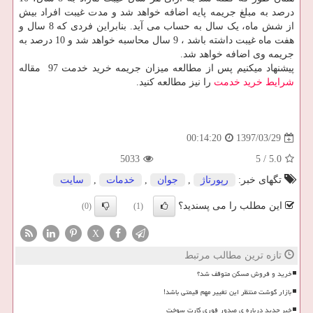
درصد به مبلغ جریمه پایه اضافه خواهد شد و مدت غیبت افراد بیش
از شش ماه، یک سال به حساب می آید. بنابراین فردی که 8 سال و
هفت ماه غیبت داشته باشد ، 9 سال محاسبه خواهد شد و 10 درصد به
جریمه وی اضافه خواهد شد.
پیشنهاد میکنیم پس از مطالعه میزان جریمه خرید خدمت 97 مقاله
شرایط خرید خدمت
را نیز مطالعه کنید.
1397/03/29
00:14:20
5033
5
/
5.0
تگهای خبر:
رپورتاژ
,
جوان
,
خدمات
,
سایت
این مطلب را می پسندید؟
(0)
(1)
X
تازه ترین مطالب مرتبط
خرید و فروش مسکن متوقف شد؟
بازار گوشت منتظر این تغییر مهم قیمتی باشد!
خبر جدید درباره ی صدور فوری کارت سوخت