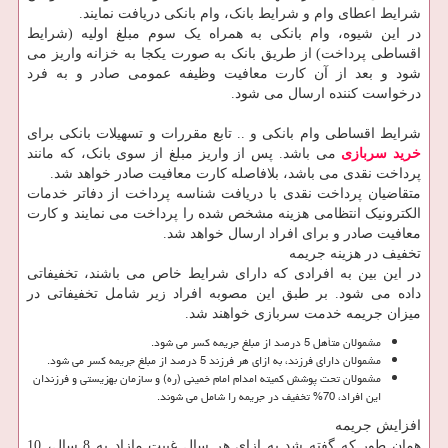
شرایط اعطای وام و شرایط بانک، وام بانکی دریافت نمایند.
در این شیوه، وام بانکی به همراه یک سوم مبلغ اولیه (شرایط
اقساطی پرداخت) از طریق بانک به صورت یکجا به خزانه واریز می
شود و بعد از آن کارت معافیت وظیفه عمومی صادر و به فرد
درخواست کننده ارسال می شود.
شرایط اقساطی وام بانکی و .. تابع مقررات و تسهیلات بانکی برای
خرید سربازی
می باشد. پس از واریز مبلغ از سوی بانک، که مانند
پرداخت نقدی می باشد، بلافاصله کارت معافیت صادر خواهد شد.
متقاضیان پرداخت نقدی با دریافت شناسه پرداخت از دفاتر خدمات
الکترونیک انتظامی هزینه مشخص شده را پرداخت می نمایند و کارت
معافیت صادر و برای افراد ارسال خواهد شد.
تخفیف در هزینه جریمه
در این بین به افرادی که دارای شرایط خاص می باشند، تخفیفاتی
داده می شود. بر طبق این مصوبه افراد زیر شامل تخفیفاتی در
میزان جریمه خدمت سربازی خواهند شد.
مشمولان متأهل 5 درصد از مبلغ جریمه کسر می شود.
مشمولان دارای فرزند، به ازای هر فرزند 5 درصد از مبلغ جریمه کسر می شود.
مشمولان تحت پوشش کمیته امدام امام خمینی (ره) و سازمان بهزیستی و فرزندان
این افراد، 70% تخفیف در جریمه را شامل می شوند.
افزایش جریمه
همان طور که گفته شد به ازای هر سال غیبت مازاد به 8 سال، 10