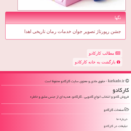
تگها
جشن
رپورتاژ
تصویر
جوان
خدمات
رمان
تاریخی
اهدا
مطالب کارکادو
بازگشت به خانه کارکادو
karkado.ir - حقوق مادی و معنوی سایت كاركادو محفوظ است
كاركادو
فروش کادو و انتخاب انواع کادویی ، کارکادو، هدیه ای از جنس عشق و خاطره
صفحات كاركادو
درباره ما
تبلیغات در كاركادو