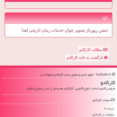
تگها
جشن
رپورتاژ
تصویر
جوان
خدمات
رمان
تاریخی
اهدا
مطالب کارکادو
بازگشت به خانه کارکادو
karkado.ir - حقوق مادی و معنوی سایت كاركادو محفوظ است
كاركادو
فروش کادو و انتخاب انواع کادویی ، کارکادو، هدیه ای از جنس عشق و خاطره
صفحات كاركادو
درباره ما
تبلیغات در كاركادو