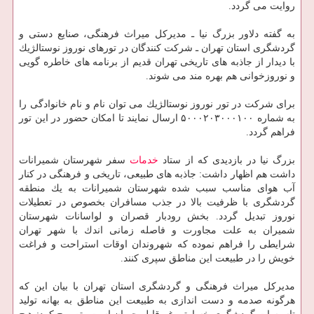
روایت می گردد.
به گفته دلاور بزرگ نیا ـ مدیركل میراث فرهنگی، صنایع دستی و
گردشگری استان تهران ـ شركت كنندگان در تورهای نوروز نوستالژیك
با دیدار از جاذبه های تاریخی تهران قدیم از برنامه های خاطره گویی
و نوروزخوانی هم بهره مند می شوند.
برای شركت در تور نوروز نوستالژیك می توان نام و نام خانوادگی را
به شماره ۵۰۰۰۲۰۳۰۰۰۱۰۰ ارسال نمایند تا امكان حضور در این تور
فراهم گردد.
بزرگ نیا در بازدیدی كه از ستاد
خدمات
سفر شهرستان شمیرانات
داشت هم اظهار داشت: جاذبه های طبیعی، تاریخی و فرهنگی در كنار
آب هوای مناسب سبب شده شهرستان شمیرانات به یك منطقه
گردشگری با ظرفیت بالا در جذب مسافران بخصوص در تعطیلات
نوروز تبدیل گردد. بخش رودبار قصران و لواسانات شهرستان
شمیران به علت مجاورت و فاصله زمانی اندك با شهر تهران
شرایطی را فراهم نموده كه شهروندان اوقات استراحت و فراغت
خویش را در طبیعت این مناطق سپری كنند.
مدیركل میراث فرهنگی و گردشگری استان تهران با بیان این كه
هرگونه صدمه و دست اندازی به طبیعت این مناطق به بهانه تولید