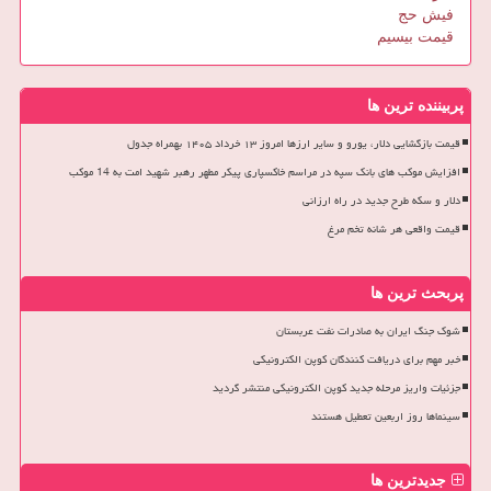
فیش حج
قیمت بیسیم
پربیننده ترین ها
قیمت بازگشایی دلار، یورو و سایر ارزها امروز ۱۳ خرداد ۱۴۰۵ بهمراه جدول
افزایش موکب های بانک سپه در مراسم خاکسپاری پیکر مطهر رهبر شهید امت به 14 موکب
دلار و سکه طرح جدید در راه ارزانی
قیمت واقعی هر شانه تخم مرغ
پربحث ترین ها
شوک جنگ ایران به صادرات نفت عربستان
خبر مهم برای دریافت کنندگان کوپن الکترونیکی
جزئیات واریز مرحله جدید کوپن الکترونیکی منتشر گردید
سینماها روز اربعین تعطیل هستند
جدیدترین ها