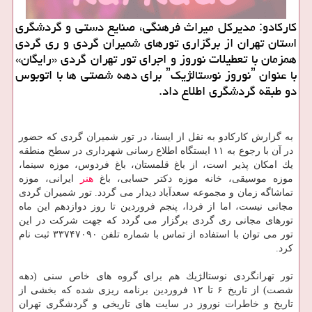
كاركادو: مدیركل میراث فرهنگی، صنایع دستی و گردشگری
استان تهران از برگزاری تورهای شمیران گردی و ری گردی
همزمان با تعطیلات نوروز و اجرای تور تهران گردی «رایگان»
با عنوان ˮنوروز نوستالژیكˮ برای دهه شصتی ها با اتوبوس
دو طبقه گردشگری اطلاع داد.
به گزارش كاركادو به نقل از ایسنا، در تور شمیران گردی كه حضور
در آن با رجوع به ۱۱ ایستگاه اطلاع رسانی شهرداری در سطح منطقه
یك امكان پذیر است، از باغ قلمستان، باغ فردوس، موزه سینما،
موزه موسیقی، خانه موزه دكتر حسابی، باغ
هنر
ایرانی، موزه
تماشاگه زمان و مجموعه سعدآباد دیدار می گردد. تور شمیران گردی
مجانی نیست، اما از فردا، پنجم فروردین تا روز دوازدهم این ماه
تورهای مجانی ری گردی برگزار می گردد كه جهت شركت در این
تور می توان با استفاده از تماس با شماره تلفن ۳۳۷۴۷۰۹۰ ثبت نام
كرد.
تور تهرانگردی نوستالژیك هم برای گروه های خاص سنی (دهه
شصت) از تاریخ ۶ تا ۱۲ فروردین برنامه ریزی شده كه بخشی از
تاریخ و خاطرات نوروز در سایت های تاریخی و گردشگری تهران