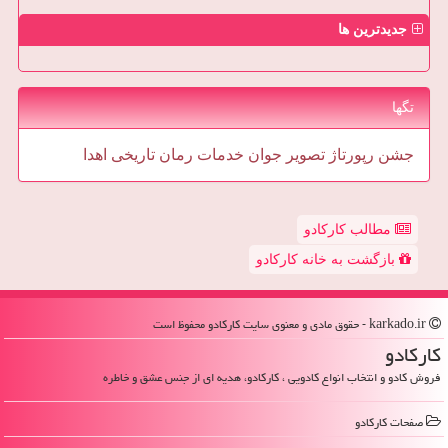
جدیدترین ها
تگها
جشن
رپورتاژ
تصویر
جوان
خدمات
رمان
تاریخی
اهدا
مطالب کارکادو
بازگشت به خانه کارکادو
karkado.ir - حقوق مادی و معنوی سایت كاركادو محفوظ است
كاركادو
فروش کادو و انتخاب انواع کادویی ، کارکادو، هدیه ای از جنس عشق و خاطره
صفحات كاركادو