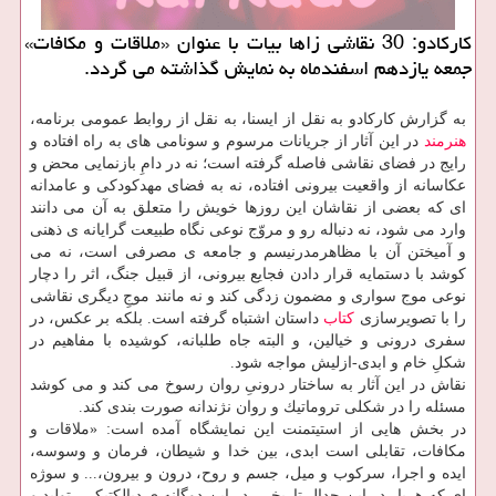
كاركادو: 30 نقاشی زاها بیات با عنوان «ملاقات و مكافات»
جمعه یازدهم اسفندماه به نمایش گذاشته می گردد.
به گزارش كاركادو به نقل از ایسنا، به نقل از روابط عمومی برنامه،
هنرمند
در این آثار از جریانات مرسوم و سونامی های به راه افتاده و
رایج در فضای نقاشی فاصله گرفته است؛ نه در دامِ بازنمایی محض و
عكاسانه از واقعیت بیرونی افتاده، نه به فضای مهدكودكی و عامدانه
ای كه بعضی از نقاشان این روزها خویش را متعلق به آن می دانند
وارد می شود، نه دنباله رو و مروّج نوعی نگاه طبیعت گرایانه ی ذهنی
و آمیختن آن با مظاهرمدرنیسم و جامعه ی مصرفی است، نه می
كوشد با دستمایه قرار دادن فجایع بیرونی، از قبیل جنگ، اثر را دچار
نوعی موج سواری و مضمون زدگی كند و نه مانند موجِ دیگری نقاشی
را با تصویرسازی
كتاب
داستان اشتباه گرفته است. بلكه بر عكس، در
سفری درونی و خیالین، و البته جاه طلبانه، كوشیده با مفاهیم در
شكلِ خام و ابدی-ازلیش مواجه شود.
نقاش در این آثار به ساختار درونیِ روان رسوخ می كند و می كوشد
مسئله را در شكلی تروماتیك و روان نژندانه صورت بندی كند.
در بخش هایی از استیتمنت این نمایشگاه آمده است: «ملاقات و
مكافات، تقابلی است ابدی، بین خدا و شیطان، فرمان و وسوسه،
ایده و اجرا، سركوب و میل، جسم و روح، درون و بیرون،... و سوژه
ای كه هربار در این جدالِ تاریخی، در این دوگانه ی دیالكتیكی، تولید و