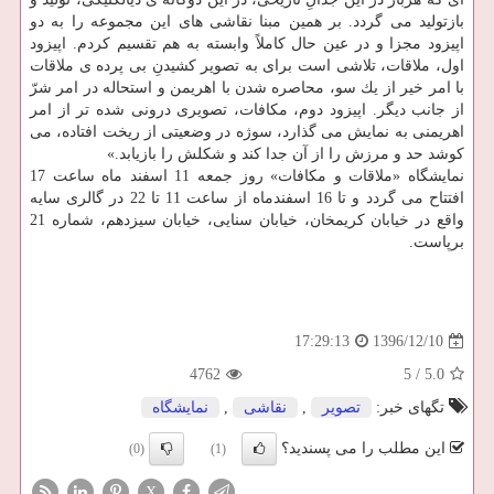
بازتولید می گردد. بر همین مبنا نقاشی های این مجموعه را به دو
اپیزود مجزا و در عین حال كاملاً وابسته به هم تقسیم كردم. اپیزود
اول، ملاقات، تلاشی است برای به تصویر كشیدنِ بی پرده ی ملاقات
با امر خیر از یك سو، محاصره شدن با اهریمن و استحاله در امر شرّ
از جانب دیگر. اپیزود دوم، مكافات، تصویری درونی شده تر از امر
اهریمنی به نمایش می گذارد، سوژه در وضعیتی از ریخت افتاده، می
كوشد حد و مرزش را از آن جدا كند و شكلش را بازیابد.»
نمایشگاه «ملاقات و مكافات» روز جمعه 11 اسفند ماه ساعت 17
افتتاح می گردد و تا 16 اسفندماه از ساعت 11 تا 22 در گالری سایه
واقع در خیابان كریمخان، خیابان سنایی، خیابان سیزدهم، شماره 21
برپاست.
1396/12/10
17:29:13
4762
5
/
5.0
تگهای خبر:
تصویر
,
نقاشی
,
نمایشگاه
این مطلب را می پسندید؟
(0)
(1)
X