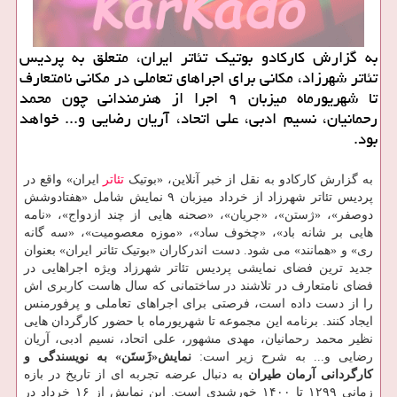
به گزارش کارکادو بوتیک تئاتر ایران، متعلق به پردیس
تئاتر شهرزاد، مکانی برای اجراهای تعاملی در مکانی نامتعارف
تا شهریورماه میزبان ۹ اجرا از هنرمندانی چون محمد
رحمانیان، نسیم ادبی، علی اتحاد، آریان رضایی و... خواهد
بود.
به گزارش کارکادو به نقل از خبر آنلاین، «بوتیک
تئاتر
ایران» واقع در
پردیس تئاتر شهرزاد از خرداد میزبان ۹ نمایش شامل «هفتادوشش
دوصفر»، «ژستن»، «جریان»، «صحنه هایی از چند ازدواج»، «نامه
هایی بر شانه باد»، «چخوف ساد»، «موزه معصومیت»، «سه گانه
ری» و «همانند» می شود. دست اندرکاران «بوتیک تئاتر ایران» بعنوان
جدید ترین فضای نمایشی پردیس تئاتر شهرزاد ویژه اجراهایی در
فضای نامتعارف در تلاشند در ساختمانی که سال هاست کاربری اش
را از دست داده است، فرصتی برای اجراهای تعاملی و پرفورمنس
ایجاد کنند. برنامه این مجموعه تا شهریورماه با حضور کارگردان هایی
نظیر محمد رحمانیان، مهدی مشهور، علی اتحاد، نسیم ادبی، آریان
رضایی و... به شرح زیر است:
نمایش«ژَستَن» به نویسندگی و
کارگردانی آرمان طیران
به دنبال عرضه تجربه ای از تاریخ در بازه
زمانی ۱۲۹۹ تا ۱۴۰۰ خورشیدی است. این نمایش از ۱۶ خرداد در