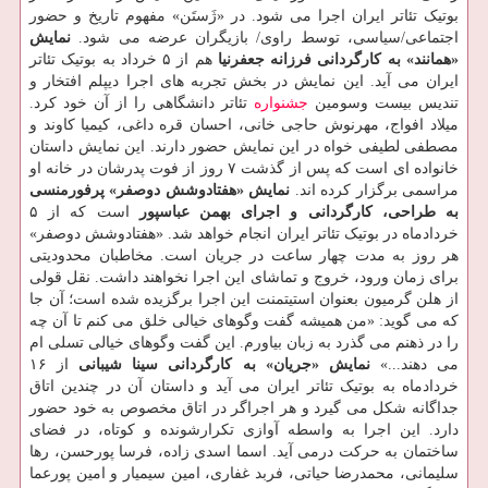
بوتیک تئاتر ایران اجرا می شود. در «ژَستَن» مفهوم تاریخ و حضور
اجتماعی/سیاسی، توسط راوی/ بازیگران عرضه می شود.
نمایش
«همانند» به کارگردانی فرزانه جعفرنیا
هم از ۵ خرداد به بوتیک تئاتر
ایران می آید. این نمایش در بخش تجربه های اجرا دیپلم افتخار و
تندیس بیست وسومین
جشنواره
تئاتر دانشگاهی را از آن خود کرد.
میلاد افواج، مهرنوش حاجی خانی، احسان قره داغی، کیمیا کاوند و
مصطفی لطیفی خواه در این نمایش حضور دارند. این نمایش داستان
خانواده ای است که پس از گذشت ۷ روز از فوت پدرشان در خانه او
مراسمی برگزار کرده اند.
نمایش «هفتادوشش دوصفر» پرفورمنسی
به طراحی، کارگردانی و اجرای بهمن عباسپور
است که از ۵
خردادماه در بوتیک تئاتر ایران انجام خواهد شد. «هفتادوشش دوصفر»
هر روز به مدت چهار ساعت در جریان است. مخاطبان محدودیتی
برای زمان ورود، خروج و تماشای این اجرا نخواهند داشت. نقل قولی
از هلن گرمیون بعنوان استیتمنت این اجرا برگزیده شده است؛ آن جا
که می گوید: «من همیشه گفت وگوهای خیالی خلق می کنم تا آن چه
را در ذهنم می گذرد به زبان بیاورم. این گفت وگوهای خیالی تسلی ام
می دهند...»
نمایش «جریان» به کارگردانی سینا شیبانی
از ۱۶
خردادماه به بوتیک تئاتر ایران می آید و داستان آن در چندین اتاق
جداگانه شکل می گیرد و هر اجراگر در اتاق مخصوص به خود حضور
دارد. این اجرا به واسطه آوازی تکرارشونده و کوتاه، در فضای
ساختمان به حرکت درمی آید. اسما اسدی زاده، فرسا پورحسن، رها
سلیمانی، محمدرضا حیاتی، فربد غفاری، امین سیمیار و امین پورعما