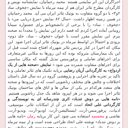
اجراگران این اثر نمایشی هستند. محمد رحمانیان، نمایشنامه نویس و
کارگردان مطرح تئاتر ایران هم از نیمه تیرماه با نمایش «چخوف ساد
۲و۳» با دو گروه متفاوت به بوتیک تئاتر ایران می آید. محمد رحمانیان
در همین زمینه اظهار داشت: «سال ۸۲ نمایش «مرغ دریایی من» یا
«چخوف - ساد» را با برخی از دانشجویانم برای جشنواره سینایا
رومانی آماده اجرا کردم که قصد دارم این نمایش را مجدداً به صحنه
ببرم. این نمایش مقرر است با عنوان «چخوف - ساد، جلد دوم»
بزودی و احتمالاً در اواسط تیرماه در بوتیک تئاتر ایران اجرا شود. این
مکان که اخیرا در کنار پردیس تئاتر شهرزاد افتتاح شده است قبل از
این یک بیمارستان متروکه بوده که این روزها به مکانی غیرمتعارف
برای اجراهای تعاملی و پرفورمنس تبدیل گشته که مکان مناسبی
برای اجراهای متفاوت شمرده می شود.»
نمایش «صحنه هایی از یک
ازدواج» به کارگردانی آریان رضایی
برپایه تکنیک های تئاتر تعاملی و با
تاکید بر تجربه های اجرایی و پژوهشی گروه در ده سال قبل داستان
اختلافات و چالش های مختلف زناشویی است که در اپیزودها و صحنه
های متعدد هرکدام در یکی از سالن ها و اتاق های ساختمان بوتیک
تئاتر اجرا می شوند و در هر اپیزود شاهد یک جدل زناشویی هستیم.
«نامه هایی بر دوش تندباد» اثری چندرسانه ای به نویسندگی و
کارگردانی علی اتحاد
است که در آن از امکانات تئاتر، موسیقی،
ادبیات، پرفورمنس-آرت، اینستالیشن-آرت، اودیو-آرت، ویدیو-آرت،
نقاشی و
مجسمه
استفاده می شود. این کار برپایه
رمان
«نامه هایی
بر دوش تندباد» نوشته علی اتحاد طراحی شده است و از نیمه تیرماه
در بوتیک تئاتر اجرا می شود.
«موزه معصومیت» نام نمایشی به