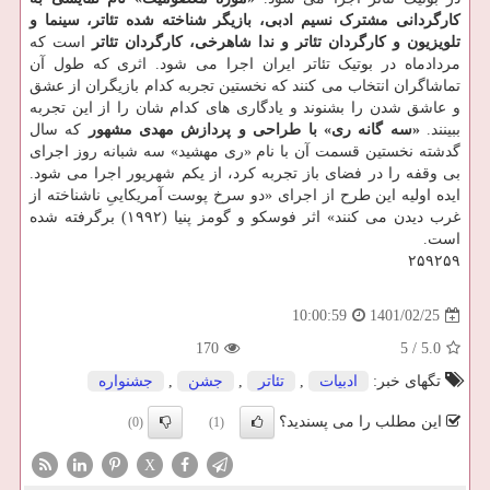
کارگردانی مشترک نسیم ادبی، بازیگر شناخته شده تئاتر، سینما و
تلویزیون و کارگردان تئاتر و ندا شاهرخی، کارگردان تئاتر
است که
مردادماه در بوتیک تئاتر ایران اجرا می شود. اثری که طول آن
تماشاگران انتخاب می کنند که نخستین تجربه کدام بازیگران از عشق
و عاشق شدن را بشنوند و یادگاری های کدام شان را از این تجربه
ببینند.
«سه گانه ری» با طراحی و پردازش مهدی مشهور
که سال
گدشته نخستین قسمت آن با نام «ری مهشید» سه شبانه روز اجرای
بی وقفه را در فضای باز تجربه کرد، از یکم شهریور اجرا می شود.
ایده اولیه این طرح از اجرای «دو سرخ پوست آمریکاییِ ناشناخته از
غرب دیدن می کنند» اثر فوسکو و گومز پنیا (۱۹۹۲) برگرفته شده
است.
۲۵۹۲۵۹
1401/02/25
10:00:59
170
5
/
5.0
تگهای خبر:
ادبیات
,
تئاتر
,
جشن
,
جشنواره
این مطلب را می پسندید؟
(0)
(1)
X