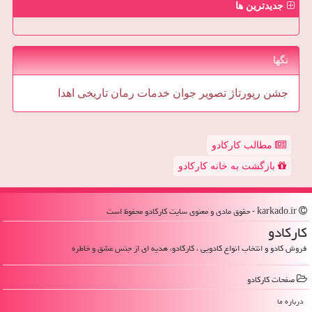
جدیدترین ها
تگها
جشن
رپورتاژ
تصویر
جوان
خدمات
رمان
تاریخی
اهدا
مطالب کارکادو
بازگشت به خانه کارکادو
karkado.ir - حقوق مادی و معنوی سایت كاركادو محفوظ است
كاركادو
فروش کادو و انتخاب انواع کادویی ، کارکادو، هدیه ای از جنس عشق و خاطره
صفحات كاركادو
درباره ما