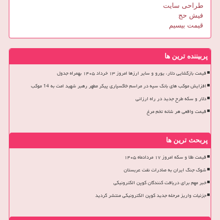
طراحی سایت
فیش حج
قیمت بیسیم
پربیننده ترین ها
قیمت بازگشایی دلار، یورو و سایر ارزها امروز ۱۳ خرداد ۱۴۰۵ بهمراه جدول
افزایش موکب های بانک سپه در مراسم خاکسپاری پیکر مطهر رهبر شهید امت به 14 موکب
دلار و سکه طرح جدید در راه ارزانی
قیمت واقعی هر شانه تخم مرغ
پربحث ترین ها
قیمت طلا و سکه امروز ۱۷ مردادماه ۱۴۰۵
شوک جنگ ایران به صادرات نفت عربستان
خبر مهم برای دریافت کنندگان کوپن الکترونیکی
جزئیات واریز مرحله جدید کوپن الکترونیکی منتشر گردید