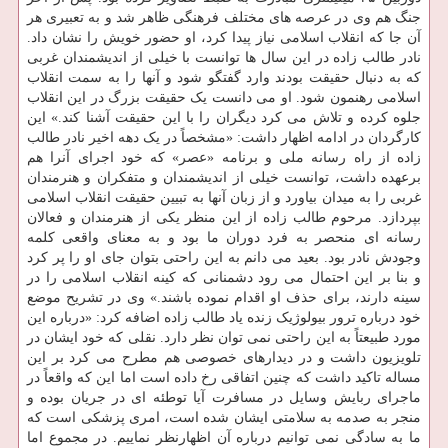
جنگ هم وی در عرصه های مختلف فرهنگی ظاهر شد و به تعبیری هر
آن جا که انقلاب اسلامی نیاز پیدا کرد، او حضور خویش را نشان داد.
نادر طالب زاده در این سال ها توانست با خیلی از اندیشمندان غربی
که به دنبال حقیقت بودند وارد گفتگو شود و آنها را به سمت انقلاب
اسلامی رهنمون شود. او می دانست یک حقیقت بزرگ در این انقلاب
جلوه کرده و تلاش می کرد دیگران را با این حقیقت آشنا کند.» این
کارگردان در ادامه اظهار داشت: «مشخصاً در یک دهه اخیر نادر طالب
زاده از راه رسانه ملی و برنامه «عصر» که خود اجرای آنرا هم
برعهده داشت، توانست خیلی از اندیشمندان و متفکران و هنرمندان
غربی را به میدان بیاورد و از زبان آنها به تبیین حقیقت انقلاب اسلامی
بپردازد. مرحوم طالب زاده از این منظر یکی از هنرمندان و فعالان
رسانه ای منحصر به فرد دوران ما بود و به معنای واقعی کلمه
وجودش نادر بود. بعید می دانم به این راحتی بتوان جای او را پر کرد
و بنا بر این احتمال می رود دشمنانی که کینه انقلاب اسلامی را در
سینه دارند، برای حذف او اقدام نموده باشند.» وی در تشریح موضع
خود درباره ترور بیولوژیک زنده یاد طالب زاده اضافه کرد: «درباره این
مورد طبیعتاً به این راحتی نمی توان نظر دارد. نقلی که خود ایشان در
تلویزیون داشت و در دیدارهای خصوصی هم مطرح می کرد بر این
مساله تاکید داشت که چنین اتفاقی رخ داده است اما این که واقعاً در
ماجرای ربایش وسایل در مسافرت آیا توطئه ای در جریان بوده و
منجر به صدمه به سلامتی ایشان شده است، امری پزشکی است که
ما به سادگی نمی توانیم درباره آن اظهارنظر نماییم. در مجموع اما