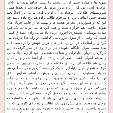
نمونه ها و موارد خیلی از این دست را پیشتر شاهد بوده ایم. یاسر
عرفات کسی بود که از راه ترور بیولوژیک حذف شد و بعدها همین
سرویسهای اطلاعاتی موساد به آن اذعان کرد. بنا بر این اصلاً بعید
نیست چنین اتفاقی درباره مرحوم طالب زاده هم رخ داده باشد چه
این که او همواره در معرض هجمه ها و تهمت ها از جانب جریان های
نفوذی داخلی هم قرار داشت و همه این ها می تواند به یک فرد
صدمه برساند.» شمقدری افزود: «زنده یاد طالب زاده مصداق کسی
است که وقتی پا از منزل بیرون می گذاشت در راه خدا حرکت می
کرد و از آنجائیکه در این راه هم جان عزیز خویش را از دست داد،
بعید نیست بتوان جایگاه «شهید» هم برای وی در نظر گرفت.» این
کارگردان درباره خاطرات و شناخت شخصی خود از زنده یاد طالب
زاده هم اظهار داشت: «من از سال ۶۴ با او آشنا شدم و از همان
زمان هم علاقه ای برمبنای دغدغه های مشترک در بین ما شکل
گرفت. همواره این ارتباط را با یکدیگر حفظ کردیم و در مقطعی هم
که بنده مسئولیت سازمان سینمایی را برعهده داشتم، همایش «افق
نو» را راه اندازی کردیم و مدیریت آنرا برعهده نادر طالب زاده
گذاشتیم. او هم این دفعه سنگین و خطرناک را بر دوش گرفت و فکر
می کنم یکی از پروژه هایی بود که او دوست داشت با حجم و ثمره
بیشتر ادامه پیدا کند اما در دولت قبل گرفتار تعطیلی شد! این رویداد
در دولت جدید و برای سال های آتی باید احیا شود.» او با اشاره به
برخی محدودیت های پیش روی نادر طالب زاده برای کارهایی که در
دست داشت، افزود: «حتی برنامه «عصر» وی در تلویزیون هم به