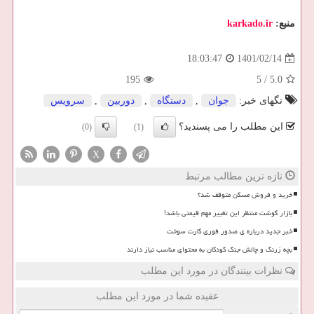
منبع:
karkado.ir
1401/02/14
18:03:47
195
5
/
5.0
تگهای خبر:
جوان
,
دستگاه
,
دوربین
,
سرویس
این مطلب را می پسندید؟
(0)
(1)
X
تازه ترین مطالب مرتبط
خرید و فروش مسکن متوقف شد؟
بازار گوشت منتظر این تغییر مهم قیمتی باشد!
خبر جدید درباره ی صدور فوری کارت سوخت
بچه زرنگ و چالش جنگ کودکان به محتوای مناسب نیاز دارند
نظرات بینندگان در مورد این مطلب
عقیده شما در مورد این مطلب