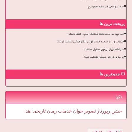
قیمت واقعی هر شانه تخم مرغ
پربحث ترین ها
خبر مهم برای دریافت کنندگان کوپن الکترونیکی
جزئیات واریز مرحله جدید کوپن الکترونیکی منتشر گردید
سینماها روز اربعین تعطیل هستند
خرید و فروش مسکن متوقف شد؟
جدیدترین ها
تگها
جشن
رپورتاژ
تصویر
جوان
خدمات
رمان
تاریخی
اهدا