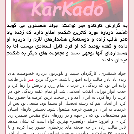
به گزارش کارکادو مهر نوشت: جواد شمقدری می گوید
شخصاً درباره موردِ کاترین شکدم اطلاع دارد که زنده یاد
نادر طالب زاده و دوستانش هشدارهای لازم را درباره او
داده و گفته بودند که او فرد قابل اعتمادی نیست اما به
هشدارهای آنها توجهی نشد و مجموعه های دیگر به شکدم
میدان دادند.
جواد شمقدری، کارگردان سینما و تلویزیون درباره خصوصیت های
زنده یاد نادر طالب زاده اظهار داشت: «بزرگ ترین
هنر
نادر طالب
زاده این بود که زندگی در غرب با تمام زرق و برقش را رها کرد و
جذب انوار نورانی انقلاب اسلامی شد. او تمام عقبه زندگی خود در
غرب را رها کرد، به ایران آمد و در سخت ترین عرصه ها حضور پیدا
کرد. از آنجایی هم که رشته تحصیلی او سینما بود، طبیعی بود پس از
عزیمت به ایران در همین عرصه مشغول شود. نخستین کارهای ایشان
هم مستندهایی بود که در جبهه و در روزهای دفاع مقدس فیلمبرداری
کرد.» او افزود: «فیلم «ولعصر» بهترین گواه است که نشان میدهد
نادر طالب زاده در چه صحنه های پرخطری حضور پیدا کرده و با
دوربین ۳۵ میلیمتری مبادرت به ضبط تصاویر کرده بود. پس از آخر