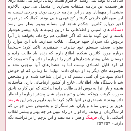
سادگی به تولید نمی رسید. خاطرم هست زمانی برایم می گفت برای
هر قسمت این برنامه مشقات بسیاری را متحمل می شود. بالاخره
بخشی از میهمانان وی در این برنامه خارجی بودند و برخی نسبت به
این میهمانان خارجی گرفتار کج فهمی هایی بودند. کمااینکه در نمونه
اخیر درباره کاترین شکدم شاهد این مساله بودیم. بنظر می رسد
دستگاه
های امنیتی و اطلاعاتی ما دراین زمینه ها باید بیشتر هوشیار
باشند و این گونه نباشد که اگر خطایی هم رخ داد، بخواهند بار آنرا
بردوش یک سردار جبهه فرهنگی انقلاب بیندازند. باید این موارد را
بعنوان ضعف سیستم خود بپذیرند.» شمقدری تاکید کرد: «شخصاً
درباره مورد کاترین شکدم اطلاع دارم که زنده یاد طالب زاده و
دوستان شان پیشتر هشدارهای لازم را درباره او داده و گفته بودند که
او فرد قابل اعتمادی نیست اما به هشدارهای آنها توجهی نشد و
مجموعه های دیگر به او میدان دادند. نهایتا اما زمانی که او خودش
اعلام نمود من آن کسی نیستم که در ایران شناخته شده ام و مشخص
شد با دستگاه های اطلاعاتی خارج از کشور ارتباطاتی دارد، متأسفانه
هجمه و بار آنرا به دوش آقای طالب زاده انداختند که این کار به ناحق
صورت گرفت چونکه ایشان و تیم همراه شان پیشتر درباره او اخطار
داده بودند.» شمقدری در انتها تاکید کرد: «امید داریم پرچم این
هنرمند
عزیز بر زمین نماند و یاران، هم سنگران و بخصوص نسل جوانی که
از شاگردان او بودند، راه او را در راه تبیین هر چه بهتر و بیشتر انقلاب
اسلامی با زبان
فرهنگ
و هنر ادامه دهند و این پرچم را برافراشته نگه
دارند.» ۲۵۹۲۵۹