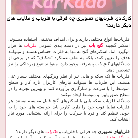
كاركادو: فلزیابهای تصویری چه فرقی با فلزیاب و طلایاب های
دیگر دارند؟
فلزیاب‌ها انواع مختلفی دارند و برای اهداف مختلفی استفاده میشوند.
اسکنر گنجینه
گنج یاب
نیز در دسته بندی عمومی
فلزیاب
ها قرار
میگیرد. اما، اسکنرهای گنج نه تنها به فلزات حساس هستند و میتوانند
هدف را تعیین کنند، بلکه به لطف عملکرد “شکاف” که در برخی از
دستگاههای
گنج یاب
پیشرفته وجود دارد، میتوانند تنوع زیرخاکی را نیز
تشخیص دهند.
فلزیاب ها تک سکه و هابی نیز از نظر ویژگیهای مختلف بسیار غنی
هستند. این فلزیاب ها میتوانند نیازهای کاربران تازه کار و سطح
متوسط را با سرعت و سازگاری برآورده کنند و بهترین تجربه را در
سطح عمق پایین و متوسط ایجاد میکنند.
دستگاه فلزیاب‌ سکه یابی با اسکنرهای گنج قابل مقایسه نیستند. هر
فلزیاب نقاط قوت خود را دارد. کاربر باید خواسته های خود را به
خوبی تنظیم کند و فرد یا شرکت را برای ارائه پشتیبانی مورد نیاز
انتخاب کند.
فلزیابهای تصویری
چه فرقی با فلزیاب و
طلایاب
های دیگر دارند؟
دستگاه فلزیاب
تصویری داده ها را جمع آوری کرده و آنها را در یک