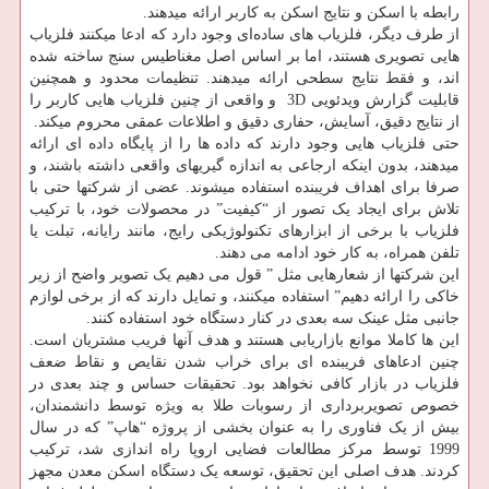
رابطه با اسکن و نتایج اسکن به کاربر ارائه میدهند.
از طرف دیگر، فلزیاب های ساده‌ای وجود دارد که ادعا میکنند فلزیاب
هایی تصویری هستند، اما بر اساس اصل مغناطیس سنج ساخته شده
اند، و فقط نتایج سطحی ارائه میدهند. تنظیمات محدود و همچنین
قابلیت گزارش ویدئویی 3D و واقعی از چنین فلزیاب هایی کاربر را
از نتایج دقیق، آسایش، حفاری دقیق و اطلاعات عمقی محروم میکند.
حتی فلزیاب هایی وجود دارند که داده ها را از پایگاه داده ای ارائه
میدهند، بدون اینکه ارجاعی به اندازه گیریهای واقعی داشته باشند، و
صرفا برای اهداف فریبنده استفاده میشوند. عضی از شرکتها حتی با
تلاش برای ایجاد یک تصور از “کیفیت” در محصولات خود، با ترکیب
فلزیاب با برخی از ابزارهای تکنولوژیکی رایج، مانند رایانه، تبلت یا
تلفن همراه، به کار خود ادامه می دهند.
این شرکتها از شعارهایی مثل ” قول می دهیم یک تصویر واضح از زیر
خاکی را ارائه دهیم” استفاده میکنند، و تمایل دارند که از برخی لوازم
جانبی مثل عینک سه بعدی در کنار دستگاه خود استفاده کنند.
این ها کاملا موانع بازاریابی هستند و هدف آنها فریب مشتریان است.
چنین ادعاهای فریبنده ای برای خراب شدن نقایص و نقاط ضعف
فلزیاب در بازار کافی نخواهد بود. تحقیقات حساس و چند بعدی در
خصوص تصویربرداری از رسوبات طلا به ویژه توسط دانشمندان،
بیش از یک فناوری را به عنوان بخشی از پروژه “هاپ” که در سال
1999 توسط مرکز مطالعات فضایی اروپا راه اندازی شد، ترکیب
کردند. هدف اصلی این تحقیق، توسعه یک دستگاه اسکن معدن مجهز