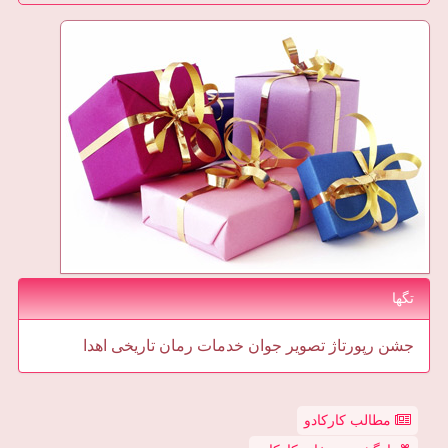
تگها
جشن
رپورتاژ
تصویر
جوان
خدمات
رمان
تاریخی
اهدا
مطالب کارکادو