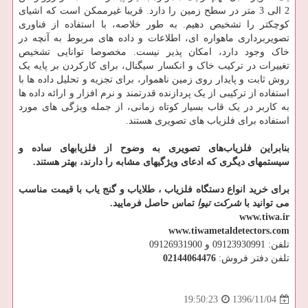
2 الی 3 متر در سطح زمین را دارد. قریبا غیرممکن است که اشیای
کوچکتر را تشخیص دهیم. به طور خلاصه، با استفاده از فناوری
تصویربرداری ماهواره ای، اطلاعات و داده های مربوط به آنچه در
خاک وجود دارد، امکان پذیر نیست. مخصوصا توانایی تشخیص
تغییرات در ترکیب خاک و انکسار سیگنال، برای کارکردن بر پایه یک
روش ثابت و پایدار روی زمین ناهموار، برای تجزیه و تحلیل داده ها با
استفاده از ترکیبی از یک پردازنده قدرتمند و نرم افزار و ارائه داده ها
به کاربر در یک قاب بسیار کوتاه زمانی، از جمله ویژگی های مورد
استفاده برای فلزیاب های تصویری هستند.
بنابراین فلزیاب‌های تصویری به وضوح از فلزیابهای ساده و
سیستمهای دیگری که ادعای ویژگیهای مشابه را دارند، بهتر هستند.
برای خرید انواع دستگاه فلزیاب ، طلایاب و گنج یاب با قیمت مناسب
می توانید با
شرکت تیوا
تماس حاصل فرمایید.
www.tiwa.ir
www.tiwametaldetectors.com
تلفن: 09123930991 و 09126931900
تلفن دفتر فروش:
02144064476
1396/11/04
19:50:23