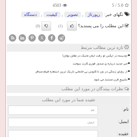
4503
5
/
5.0
تگهای خبر:
رپورتاژ
,
تصویر
,
كیفیت
,
دستگاه
این مطلب را می پسندید؟
(0)
(1)
X
تازه ترین مطالب مرتبط
اودیسه در ایکس لو رفت ایلان ماسک در مقابل نولان!
خبر جدید درباره ی صدور فوری کارت سوخت
از رؤیای زندگی در ون تا کابوس بی خانمانی تاریک ترین استعاره فیلم مسافر
تشییع قرن مستند می شود
نظرات بینندگان در مورد این مطلب
عقیده شما در مورد این مطلب
نام:
ایمیل:
عقیده: