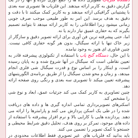
گزارش دقیق به کاربر ارائه میدهند. این فلزیاب ها تصویری سه بعدی
با پشتیبانی گرافیکی ارائه میدهند و به کاربر کمک میکنند تا با دقت و
دقیق به هدف برسد. این امر به طور طبیعی موجب صرف جویی
زمانی میشود زیرا اطلاعاتی را به کاربر ارائه میدهد تا بتوانند تصمیم
بگیرند که به حفاری عمیق نیاز دارند یا نه.
اما، حتی پیشرفته ترین فن آوری برای ارائه تصویر دقیق و سازگار از
زیر خاک تنها با ارائه سیگنال، بدون هر گونه حفاری کافی نیست.
چنین فناوری ای هنوز به وجود نیامده.
با این حال،
دستگاه
گنج یاب
با استفاده از تکنولوژی پیشرفته قادر به
تعیین نقاطی است که سیگنال در آنها شروع شده و به پایان رسیده
است، و اینکار را بر اساس نوع و قدرت سیگنال شی فلزی انجام
میدهد، و زمان و محو شدن سیگنال را از طریق برنامه‌ی الگوریتمهای
پیشرفته تعیین میکند تا تصویری سه بعدی و رنگی روی صفحه ارائه
دهد.
چنین تصاویری به کاربر کمک می کند جزئیات عمق، ابعاد و نوع شی
را مشخص کند.
اسکنرهای تصویربرداری تمامی اندازه گیری ها و داده های دریافت
شده را در طی یک اسکن پردازش می کنند و پارامترها را ارائه می
دهند. پردازنده هایی با کارایی بالا و نرم افزار پیشرفته با استفاده از
داده های موجود، تمرکز بر روی هدف، تحلیل دقیق شرایط محیطی و
جستجو با کمک تصویر را تضمین می کنند.
باید بدانید که فلزیاب های غیر تصویری فقط اطلاعات محدودی در