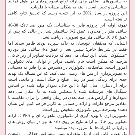
به سنسورهای اضافی برای ارائه توابع تصویربرداری در طول فرایند
شناسایی و تعیین است، البته به شکلی مشابه با فلزیاب.
این پروژه در سال 2002 به این نتیجه رسید که تحقیق نتایج کافی
نداشته است.
نمونه اولیه این پروژه قادر به شناسایی یک مین ضد تانک 30-40
سانتی متر در محدوده عمق 2-8 سانتیمتر شد، در حالی که پس از
عمق 8 تا 10 سانتی متر هیچ تصویری دریافت نشد.
اشیایی که محققان خودشان به خاک سپرده بودند ظاهر شدند اما
فقط در شرایط خاص؛ سپس بعد از عمق 2-4 سانتی متر دوباره
“مشکوک” شدند. این نشان می دهد که دریافت تصاویر از زیر خاکی،
هرچند که ممکن است خام باشند، فراتر از توانایی های تکنولوژی
امروز است. متاسفانه، تکنولوژی در دسترس ما را قادر به دستیابی
به تصویربرداری از مین های زمینی نمی کند، که این مساله یک تهدید
جدی برای زندگی بشر در زمان صلح و جنگ است، و مانعی است
برای آزادسازی اسان آنها. با این حال، نمودار تولید شده بر اساس
سیگنال های فرستاده شده یا منعکس شده به ما امکان می دهد
نمودارها و گزارش هایی سه بعدی در زمان واقعی را برای مقایسه با
مقادیر مرجع فلزات و ارائه راهنمایی به کاربر فراهم کنیم. این نشان
دهنده پیشرفته ترین تکنولوژی تشخیص روز است.
تصویربرداری با بهره گیری از تکنولوژی ماهواره ای و GPRS، ارائه
تصاویر زیر خاک و ارائه نتایج بر روی داده ها نیز در میان روش های
بازاریابی فلزیاب‌ها، تا امروز، دیده میشوند.
یک تصویر قابل فهم از یک ماهواره بسیار پیشرفته، حداکثر رزولوشن