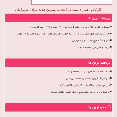
کارکادو، همراه شما در انتخاب بهترین هدیه برای عزیزانتان
پربیننده ترین ها
قیمت بازگشایی دلار، یورو و سایر ارزها امروز ۱۳ خرداد ۱۴۰۵ بهمراه جدول
افزایش موکب های بانک سپه در مراسم خاکسپاری پیکر مطهر رهبر شهید امت به 14 موکب
دلار و سکه طرح جدید در راه ارزانی
قیمت واقعی هر شانه تخم مرغ
پربحث ترین ها
قیمت طلا و سکه امروز ۱۷ مردادماه ۱۴۰۵
شوک جنگ ایران به صادرات نفت عربستان
خبر مهم برای دریافت کنندگان کوپن الکترونیکی
جزئیات واریز مرحله جدید کوپن الکترونیکی منتشر گردید
جدیدترین ها